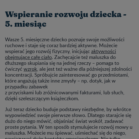
Wspieranie rozwoju dziecka -
5. miesiąc
Wasze 5. miesięczne dziecko poznaje swoje możliwości
ruchowe i staje się coraz bardziej aktywne. Możecie
wspierać jego rozwój fizyczny, inicjując
aktywności
obejmujące całe ciało
. Zachęcajcie też maluszka do
dłuższego skupiania się na jednej rzeczy – pomaga to
ćwiczyć
wzrok
, ale jest też ważne dla późniejszej zdolności
koncentracji. Spróbujcie zainteresować go przedmiotami,
które angażują także inne zmysły – np. dotyk, jak w
przypadku zabawek
z przyciskami lub zróżnicowanymi fakturami, lub słuch,
dzięki szeleszczącym książeczkom.
Już teraz dziecko buduje podstawy niezbędne, by wkrótce
wypowiedzieć swoje pierwsze słowo. Dlatego starajcie się
dużo do niego mówić, objaśniać świat wokół, zadawać
proste pytania. W ten sposób stymulujecie rozwój mowy u
maluszka. Możecie mu śpiewać, uśmiechać się do niego,
nawiązywać dużo kontaktu emocjonalnego. Nie tylko