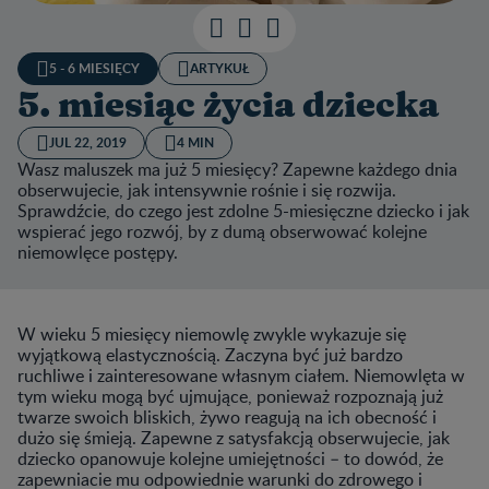
5 - 6 MIESIĘCY
ARTYKUŁ
5. miesiąc życia dziecka
JUL 22, 2019
4 MIN
Wasz maluszek ma już 5 miesięcy? Zapewne każdego dnia
obserwujecie, jak intensywnie rośnie i się rozwija.
Sprawdźcie, do czego jest zdolne 5-miesięczne dziecko i jak
wspierać jego rozwój, by z dumą obserwować kolejne
niemowlęce postępy.
W wieku 5 miesięcy niemowlę zwykle wykazuje się
wyjątkową elastycznością. Zaczyna być już bardzo
ruchliwe i zainteresowane własnym ciałem. Niemowlęta w
tym wieku mogą być ujmujące, ponieważ rozpoznają już
twarze swoich bliskich, żywo reagują na ich obecność i
dużo się śmieją. Zapewne z satysfakcją obserwujecie, jak
dziecko opanowuje kolejne umiejętności – to dowód, że
zapewniacie mu odpowiednie warunki do zdrowego i