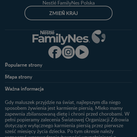
Nestlé FamilyNes Polska
ZMIEŃ KRAJ
Popularne strony​
Nestlé FamilyNes
Program edukacyjny
Mapa strony​
Kontakt
Zaloguj się / Zarejestruj się
Planowanie ciąży
Ciąża
FAQ
Benefity programu
Ważna informacja
Plamienie implantacyjne –
Kalendarz ciąży
Archiwum artykułów
objawy i przyczyny
1. trymestr ciąży
Gdy maluszek przyjdzie na świat, najlepszym dla niego
Jak zaplanować płeć
Produkty
2. trymestr ciąży
sposobem żywienia jest karmienie piersią. Mleko mamy
dziecka?
zapewnia zbilansowaną dietę i chroni przed chorobami. W
Wyszukiwarka produktów
3. trymestr ciąży
Jak rozpoznać dni płodne?
pełni popieramy zalecenia Światowej Organizacji Zdrowia
Nasze marki
dotyczące wyłącznego karmienia piersią przez pierwsze
Badania przed ciążą
sześć miesięcy życia dziecka. Po tym okresie należy
Planowanie urlopu