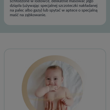
schłodzone w lodówce, delikatnie masować jego
dziąsła (używając specjalnej szczoteczki nakładanej
na palec albo gazy) lub spytać w aptece o specjalną
maść na ząbkowanie.