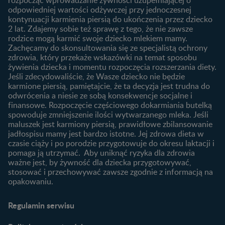
rozpocząć wprowadzanie żywności uzupełniającej o
macierzyńskiego
odpowiedniej wartości odżywczej przy jednoczesnej
kontynuacji karmienia piersią do ukończenia przez dziecko
Rozwój dziecka
Żywienie dziecka
2 lat. Zdajemy sobie też sprawę z tego, że nie zawsze
Kalendarz rozwoju dziecka
10 sposobów jak poprawić
rodzice mogą karmić swoje dziecko mlekiem mamy.
laktację
Zachęcamy do skonsultowania się ze specjalistą ochrony
Skoki rozwojowe
zdrowia, który przekaże wskazówki na temat sposobu
Jakie mleko następne
Ząbkowanie u niemowląt
żywienia dziecka i momentu rozpoczęcia rozszerzania diety.
wybrać dla dziecka?
Jeśli zdecydowaliście, że Wasze dziecko nie będzie
Jak rozszerzać dietę
karmione piersią, pamiętajcie, że ta decyzja jest trudna do
niemowlaka?
odwrócenia a niesie ze sobą konsekwencje socjalne i
finansowe. Rozpoczęcie częściowego dokarmiania butelką
Przydatne materiały dla
spowoduje zmniejszenie ilości wytwarzanego mleka. Jeśli
rodziców
maluszek jest karmiony piersią, prawidłowe zbilansowanie
jadłospisu mamy jest bardzo istotne. Jej zdrowa dieta w
Poradniki dla rodziców
czasie ciąży i po porodzie przygotowuje do okresu laktacji i
Karty do zdjęć dla
pomaga ją utrzymać. Aby uniknąć ryzyka dla zdrowia
Maluszka
ważne jest, by żywność dla dziecka przygotowywać,
Materiały do pobrania
stosować i przechowywać zawsze zgodnie z informacją na
opakowaniu.
Narzędzia dla rodziców
Porady dla rodziców –
Regulamin serwisu
praktyczne wskazówki
naszych ekspertów