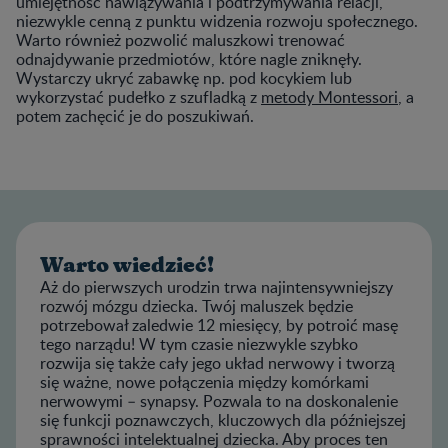
umiejętność nawiązywania i podtrzymywania relacji,
niezwykle cenną z punktu widzenia rozwoju społecznego.
Warto również pozwolić maluszkowi trenować
odnajdywanie przedmiotów, które nagle zniknęły.
Wystarczy ukryć zabawkę np. pod kocykiem lub
wykorzystać pudełko z szufladką z
metody Montessori
, a
potem zachęcić je do poszukiwań.
Warto wiedzieć!
Aż do pierwszych urodzin trwa najintensywniejszy
rozwój mózgu dziecka. Twój maluszek będzie
potrzebował zaledwie 12 miesięcy, by potroić masę
tego narządu! W tym czasie niezwykle szybko
rozwija się także cały jego układ nerwowy i tworzą
się ważne, nowe połączenia między komórkami
nerwowymi – synapsy. Pozwala to na doskonalenie
się funkcji poznawczych, kluczowych dla późniejszej
sprawności intelektualnej dziecka. Aby proces ten