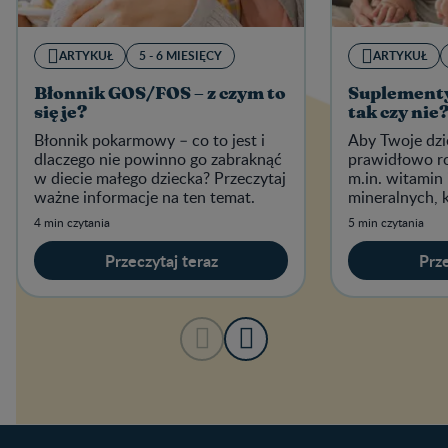
ARTYKUŁ
5 - 6 MIESIĘCY
ARTYKUŁ
Błonnik GOS/FOS – z czym to
Suplementy 
się je?
tak czy nie
Błonnik pokarmowy – co to jest i
Aby Twoje dzi
dlaczego nie powinno go zabraknąć
prawidłowo ro
w diecie małego dziecka? Przeczytaj
m.in. witamin
ważne informacje na ten temat.
mineralnych, 
kluczowe funk
4 min czytania
5 min czytania
Przeczytaj teraz
Prze