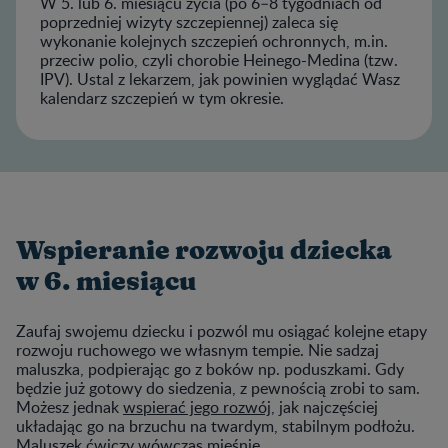
W 5. lub 6. miesiącu życia (po 6–8 tygodniach od
poprzedniej wizyty szczepiennej) zaleca się
wykonanie kolejnych szczepień ochronnych, m.in.
przeciw polio, czyli chorobie Heinego-Medina (tzw.
IPV). Ustal z lekarzem, jak powinien wyglądać Wasz
kalendarz szczepień w tym okresie.
Wspieranie rozwoju dziecka
w 6. miesiącu
Zaufaj swojemu dziecku i pozwól mu osiągać kolejne etapy
rozwoju ruchowego we własnym tempie. Nie sadzaj
maluszka, podpierając go z boków np. poduszkami. Gdy
będzie już gotowy do siedzenia, z pewnością zrobi to sam.
Możesz jednak
wspierać jego rozwój
, jak najczęściej
układając go na brzuchu na twardym, stabilnym podłożu.
Maluszek ćwiczy wówczas mięśnie