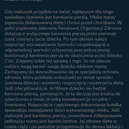
Plamienie implantacyjne –
Kalendarz ciąży
Archiwum artykułów
objawy i przyczyny
1. trymestr ciąży
Gdy maluszek przyjdzie na świat, najlepszym dla niego
Jak zaplanować płeć
Produkty
2. trymestr ciąży
sposobem żywienia jest karmienie piersią. Mleko mamy
dziecka?
zapewnia zbilansowaną dietę i chroni przed chorobami. W
Wyszukiwarka produktów
3. trymestr ciąży
Jak rozpoznać dni płodne?
pełni popieramy zalecenia Światowej Organizacji Zdrowia
Nasze marki
dotyczące wyłącznego karmienia piersią przez pierwsze
Badania przed ciążą
sześć miesięcy życia dziecka. Po tym okresie należy
Planowanie urlopu
rozpocząć wprowadzanie żywności uzupełniającej o
macierzyńskiego
odpowiedniej wartości odżywczej przy jednoczesnej
kontynuacji karmienia piersią do ukończenia przez dziecko
Rozwój dziecka
Żywienie dziecka
2 lat. Zdajemy sobie też sprawę z tego, że nie zawsze
Kalendarz rozwoju dziecka
10 sposobów jak poprawić
rodzice mogą karmić swoje dziecko mlekiem mamy.
laktację
Zachęcamy do skonsultowania się ze specjalistą ochrony
Skoki rozwojowe
zdrowia, który przekaże wskazówki na temat sposobu
Jakie mleko następne
Ząbkowanie u niemowląt
żywienia dziecka i momentu rozpoczęcia rozszerzania diety.
wybrać dla dziecka?
Jeśli zdecydowaliście, że Wasze dziecko nie będzie
Jak rozszerzać dietę
karmione piersią, pamiętajcie, że ta decyzja jest trudna do
niemowlaka?
odwrócenia a niesie ze sobą konsekwencje socjalne i
finansowe. Rozpoczęcie częściowego dokarmiania butelką
Przydatne materiały dla
spowoduje zmniejszenie ilości wytwarzanego mleka. Jeśli
rodziców
maluszek jest karmiony piersią, prawidłowe zbilansowanie
jadłospisu mamy jest bardzo istotne. Jej zdrowa dieta w
Poradniki dla rodziców
czasie ciąży i po porodzie przygotowuje do okresu laktacji i