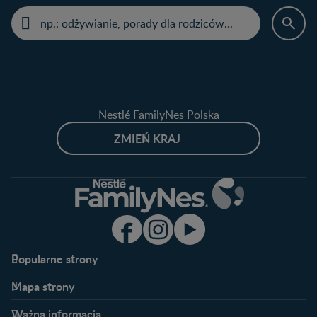
Nestlé FamilyNes Polska
ZMIEŃ KRAJ
Popularne strony​
Nestlé FamilyNes
Program edukacyjny
Mapa strony​
Kontakt
Zaloguj się / Zarejestruj się
Planowanie ciąży
Ciąża
FAQ
Benefity programu
Ważna informacja