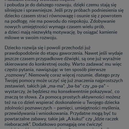
i pobudza je do dalszego rozwoju, dzięki czemu stają się
silniejsze i sprawniejsze. Jeśli przy próbach podniesienia się
dziecko czasem straci równowagę i osunie się z powrotem
na podłogę, nie ma powodu do niepokoju. Zdobywanie
nowych umiejętności wymaga czasem wielu prób,
a dzieci mają niezwykłą motywację, by osiągać kamienie
milowe w swoim rozwoju.
Dziecko rozwija się i powoli przechodzi już
prawdopodobnie do etapu gaworzenia. Nawet jeśli wydaje
jeszcze czasem przypadkowe dźwięki, są one już wyraźnie
skierowane do konkretnej osoby. Warto zadawać mu więc
często pytania, nawiązując w ten sposób pierwsze
„rozmowy”. Niemowlę coraz więcej rozumie, dlatego przy
Twojej pomocy może uczyć się już znaczenia najprostszych
zestawień, takich jak „ma-ma”, „ba-ba” czy „pa-pa” –
wystarczy, że będziesz mu konsekwentnie pokazywać, co
znaczą te słowa. Za pomocą prostych aktywności możesz
też na co dzień wspierać doskonalenie u Twojego dziecka
zdolności poznawczych – pamięci, umiejętności myślenia,
przewidywania i wnioskowania. Przydatne mogą być tu
powtarzalne zabawy, takie jak „A kuku!” czy „Idzie raczek
nieboraczek”. Dodatkowo pomagają one ćwiczyć