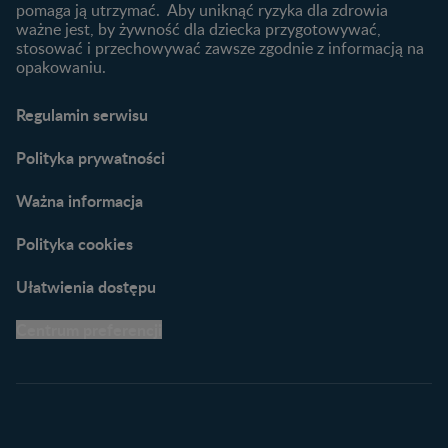
Karty do zdjęć dla
pomaga ją utrzymać. Aby uniknąć ryzyka dla zdrowia
Maluszka
ważne jest, by żywność dla dziecka przygotowywać,
Materiały do pobrania
stosować i przechowywać zawsze zgodnie z informacją na
opakowaniu.
Narzędzia dla rodziców
Porady dla rodziców –
Regulamin serwisu
praktyczne wskazówki
naszych ekspertów
Polityka prywatności
Ważna informacja
Polityka cookies
Ułatwienia dostępu
Centrum preferencji