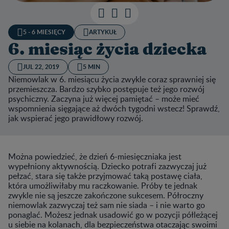
5 - 6 MIESIĘCY
ARTYKUŁ
6. miesiąc życia dziecka
JUL 22, 2019
5 MIN
Niemowlak w 6. miesiącu życia zwykle coraz sprawniej się
przemieszcza. Bardzo szybko postępuje też jego rozwój
psychiczny. Zaczyna już więcej pamiętać – może mieć
wspomnienia sięgające aż dwóch tygodni wstecz! Sprawdź,
jak wspierać jego prawidłowy rozwój.
Można powiedzieć, że dzień 6-miesięczniaka jest
wypełniony aktywnością. Dziecko potrafi zazwyczaj już
pełzać, stara się także przyjmować taką postawę ciała,
która umożliwiłaby mu raczkowanie. Próby te jednak
zwykle nie są jeszcze zakończone sukcesem. Półroczny
niemowlak zazwyczaj też sam nie siada – i nie warto go
ponaglać. Możesz jednak usadowić go w pozycji półleżącej
u siebie na kolanach, dla bezpieczeństwa otaczając swoimi