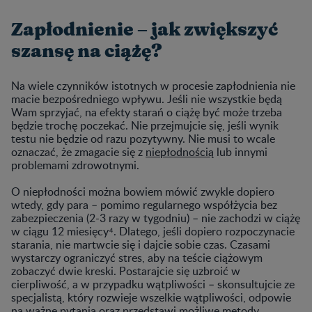
Zapłodnienie – jak zwiększyć
szansę na ciążę?
Na wiele czynników istotnych w procesie zapłodnienia nie
macie bezpośredniego wpływu. Jeśli nie wszystkie będą
Wam sprzyjać, na efekty starań o ciążę być może trzeba
będzie trochę poczekać. Nie przejmujcie się, jeśli wynik
testu nie będzie od razu pozytywny. Nie musi to wcale
oznaczać, że zmagacie się z
niepłodnością
lub innymi
problemami zdrowotnymi.
O niepłodności można bowiem mówić zwykle dopiero
wtedy, gdy para – pomimo regularnego współżycia bez
zabezpieczenia (2-3 razy w tygodniu) – nie zachodzi w ciążę
w ciągu 12 miesięcy⁴. Dlatego, jeśli dopiero rozpoczynacie
starania, nie martwcie się i dajcie sobie czas. Czasami
wystarczy ograniczyć stres, aby na teście ciążowym
zobaczyć dwie kreski. Postarajcie się uzbroić w
cierpliwość, a w przypadku wątpliwości – skonsultujcie ze
specjalistą, który rozwieje wszelkie wątpliwości, odpowie
na ważne pytania oraz przedstawi możliwe metody