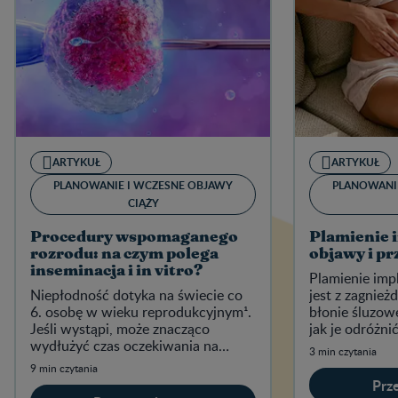
ARTYKUŁ
ARTYKUŁ
PLANOWANIE I WCZESNE OBJAWY
PLANOWANI
CIĄŻY
Procedury wspomaganego
Plamienie 
rozrodu: na czym polega
objawy i p
inseminacja i in vitro?
Plamienie imp
Niepłodność dotyka na świecie co
jest z zagnież
6. osobę w wieku reprodukcyjnym¹.
błonie śluzow
Jeśli wystąpi, może znacząco
jak je odróżni
wydłużyć czas oczekiwania na
spodziewanej 
3 min czytania
pozytywny wynik testu ciążowego.
9 min czytania
Prze