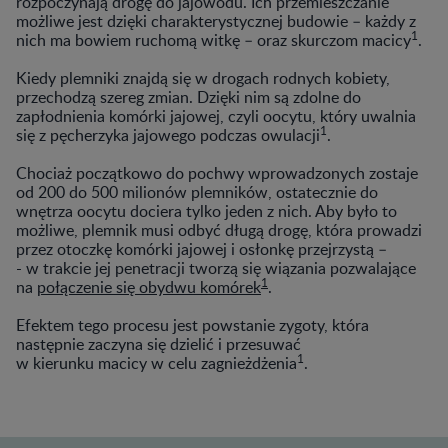
rozpoczynają drogę do jajowodu. Ich przemieszczanie
możliwe jest dzięki charakterystycznej budowie – każdy z
1
nich ma bowiem ruchomą witkę – oraz skurczom macicy
.
Kiedy plemniki znajdą się w drogach rodnych kobiety,
przechodzą szereg zmian. Dzięki nim są zdolne do
zapłodnienia komórki jajowej, czyli oocytu, który uwalnia
1
się z pęcherzyka jajowego podczas owulacji
.
Chociaż początkowo do pochwy wprowadzonych zostaje
od 200 do 500 milionów plemników, ostatecznie do
wnętrza oocytu dociera tylko jeden z nich. Aby było to
możliwe, plemnik musi odbyć długą drogę, która prowadzi
przez otoczkę komórki jajowej i osłonkę przejrzystą –
- w trakcie jej penetracji tworzą się wiązania pozwalające
1
na
połączenie się obydwu komórek
.
Efektem tego procesu jest powstanie zygoty, która
następnie zaczyna się dzielić i przesuwać
1
w kierunku macicy w celu zagnieżdżenia
.