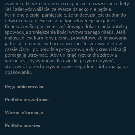
Ząbkowanie u niemowląt
żywienia dziecka i momentu rozpoczęcia rozszerzania diety.
wybrać dla dziecka?
Jeśli zdecydowaliście, że Wasze dziecko nie będzie
Jak rozszerzać dietę
karmione piersią, pamiętajcie, że ta decyzja jest trudna do
niemowlaka?
odwrócenia a niesie ze sobą konsekwencje socjalne i
finansowe. Rozpoczęcie częściowego dokarmiania butelką
Przydatne materiały dla
spowoduje zmniejszenie ilości wytwarzanego mleka. Jeśli
rodziców
maluszek jest karmiony piersią, prawidłowe zbilansowanie
jadłospisu mamy jest bardzo istotne. Jej zdrowa dieta w
Poradniki dla rodziców
czasie ciąży i po porodzie przygotowuje do okresu laktacji i
Karty do zdjęć dla
pomaga ją utrzymać. Aby uniknąć ryzyka dla zdrowia
Maluszka
ważne jest, by żywność dla dziecka przygotowywać,
Materiały do pobrania
stosować i przechowywać zawsze zgodnie z informacją na
opakowaniu.
Narzędzia dla rodziców
Porady dla rodziców –
Regulamin serwisu
praktyczne wskazówki
naszych ekspertów
Polityka prywatności
Ważna informacja
Polityka cookies