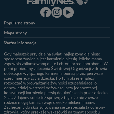
Popularne strony​
Nestlé FamilyNes
Program edukacyjny
Mapa strony​
Kontakt
Zaloguj się / Zarejestruj się
Planowanie ciąży
Ciąża
FAQ
Benefity programu
Ważna informacja
Plamienie implantacyjne –
Kalendarz ciąży
Archiwum artykułów
objawy i przyczyny
1. trymestr ciąży
Gdy maluszek przyjdzie na świat, najlepszym dla niego
Jak zaplanować płeć
Produkty
2. trymestr ciąży
sposobem żywienia jest karmienie piersią. Mleko mamy
dziecka?
zapewnia zbilansowaną dietę i chroni przed chorobami. W
Wyszukiwarka produktów
3. trymestr ciąży
Jak rozpoznać dni płodne?
pełni popieramy zalecenia Światowej Organizacji Zdrowia
Nasze marki
dotyczące wyłącznego karmienia piersią przez pierwsze
Badania przed ciążą
sześć miesięcy życia dziecka. Po tym okresie należy
Planowanie urlopu
rozpocząć wprowadzanie żywności uzupełniającej o
macierzyńskiego
odpowiedniej wartości odżywczej przy jednoczesnej
kontynuacji karmienia piersią do ukończenia przez dziecko
Rozwój dziecka
Żywienie dziecka
2 lat. Zdajemy sobie też sprawę z tego, że nie zawsze
Kalendarz rozwoju dziecka
10 sposobów jak poprawić
rodzice mogą karmić swoje dziecko mlekiem mamy.
laktację
Zachęcamy do skonsultowania się ze specjalistą ochrony
Skoki rozwojowe
zdrowia, który przekaże wskazówki na temat sposobu
Jakie mleko następne