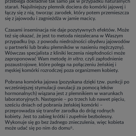
przebiega dokładnie tak samo jak w przypadku naturalnych
starań. Najsilniejszy plemnik dociera do komórki jajowej i
łączy się z nią, tworząc zarodek, który potem przemieszcza
się z jajowodu i zagnieżdża w jamie macicy.
Czasami inseminacja nie daje pozytywnych efektów. Może
też się okazać, że jest to metoda niezalecana w Waszym
przypadku (np. z powodu niedrożności obydwu jajowodów
u partnerki lub braku plemników w nasieniu mężczyzny).
Wówczas specjalista z kliniki leczenia niepłodności może
zaproponować Wam metodę
in vitro
, czyli zapłodnienie
pozaustrojowe, które polega na połączeniu żeńskiej i
męskiej komórki rozrodczej poza organizmem kobiety.
Pobrana komórka jajowa (pozyskana dzięki tzw. punkcji po
wcześniejszej stymulacji owulacji za pomocą leków
hormonalnych) wiązana jest z plemnikiem w warunkach
laboratoryjnych. Następnie – po trzech lub nawet pięciu,
sześciu dniach od pobrania żeńskiej komórki –
przeprowadza się transfer zarodka do dróg rodnych
kobiety. Jest to zabieg krótki i zupełnie bezbolesny.
Wykonuje się go bez żadnego znieczulenia, więc kobieta
może udać się po nim do domu⁵.