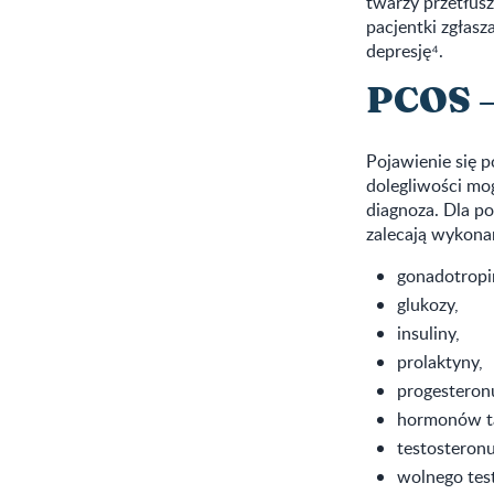
twarzy przetłusz
pacjentki zgłasz
depresję⁴.
PCOS –
Pojawienie się 
dolegliwości mog
diagnoza. Dla p
zalecają wykona
gonadotropin
glukozy,
insuliny,
prolaktyny,
progesteron
hormonów ta
testosteronu
wolnego tes