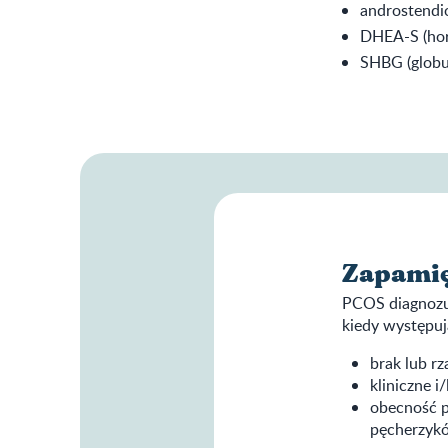
androstendi
DHEA-S (hor
SHBG (globu
Zapamię
PCOS diagnozuj
kiedy występuj
brak lub r
kliniczne 
obecność p
pęcherzykó