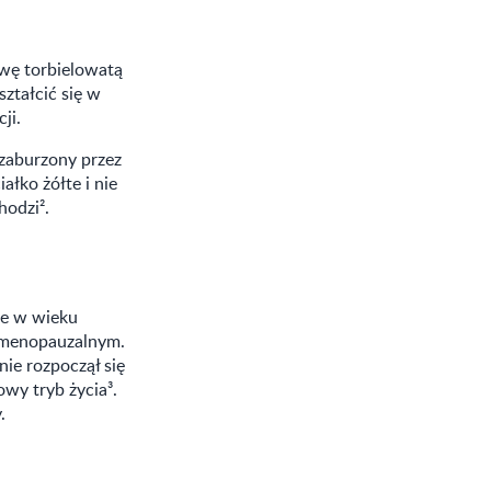
owę torbielowatą
ształcić się w
ji.
 zaburzony przez
ałko żółte i nie
hodzi².
te w wieku
e menopauzalnym.
ie rozpoczął się
wy tryb życia³.
.