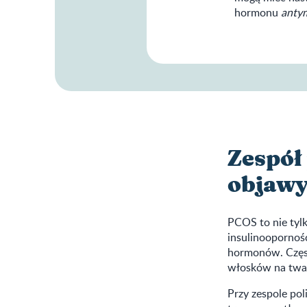
hormonu
anty
Zespół
objaw
PCOS to nie tyl
insulinoopornoś
hormonów. Częst
włosków na twarz
Przy zespole po