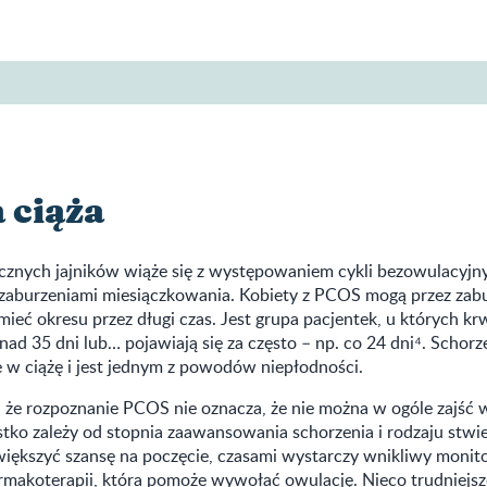
 ciąża
ycznych jajników wiąże się z występowaniem cykli bezowulacyjn
i zaburzeniami miesiączkowania. Kobiety z PCOS mogą przez zab
ieć okresu przez długi czas. Jest grupa pacjentek, u których k
ad 35 dni lub… pojawiają się za często – np. co 24 dni⁴. Schor
e w ciążę i jest jednym z powodów niepłodności.
 że rozpoznanie PCOS nie oznacza, że nie można w ogóle zajść 
stko zależy od stopnia zaawansowania schorzenia i rodzaju stw
większyć szansę na poczęcie, czasami wystarczy wnikliwy monito
rmakoterapii, która pomoże wywołać owulację. Nieco trudniejsz