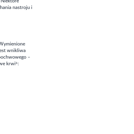
 Niektóre
hania nastroju i
. Wymienione
est wnikliwa
ezpochwowego –
we krwi⁶: