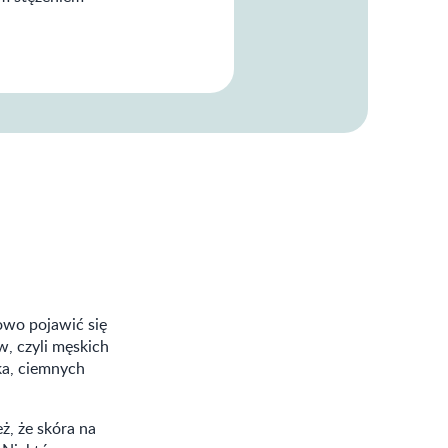
owo pojawić się
, czyli męskich
ka, ciemnych
ż, że skóra na