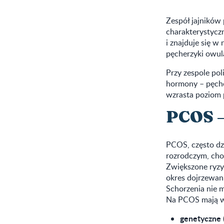
Zespół jajników 
charakterystycz
i znajduje się w
pęcherzyki owula
Przy zespole pol
hormony – pęcher
wzrasta poziom p
PCOS –
PCOS, często dzi
rozrodczym, cho
Zwiększone ryzy
okres dojrzewan
Schorzenia nie m
Na PCOS mają wp
genetyczne