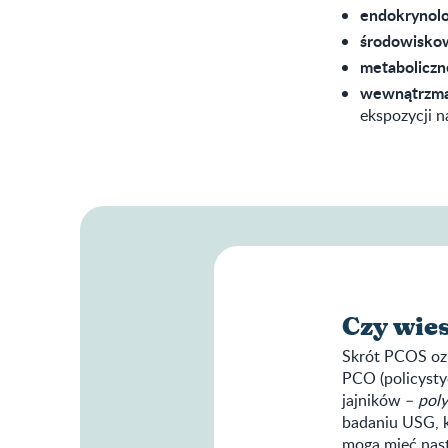
endokrynolo
środowisko
metaboliczn
wewnątrzma
ekspozycji n
Czy wie
Skrót PCOS ozn
PCO (policysty
jajników –
poly
badaniu USG, k
mogą mieć nast