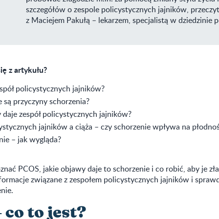
szczegółów o zespole policystycznych jajników, przeczy
z Maciejem Pakułą – lekarzem, specjalistą w dziedzinie p
ię z artykułu?
spół policystycznych jajników?
 są przyczyny schorzenia?
 daje zespół policystycznych jajników?
ystycznych jajników a ciąża – czy schorzenie wpływa na płodno
nie – jak wygląda?
nać PCOS, jakie objawy daje to schorzenie i co robić, aby je zł
nformacje związane z zespołem policystycznych jajników i spraw
nie.
co to jest?