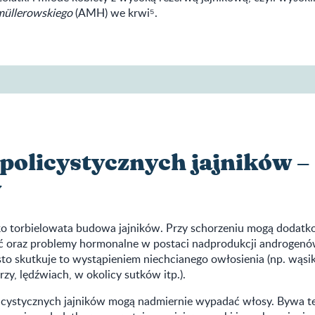
müllerowskiego
(AMH) we krwi⁵.
 policystycznych jajników –
y
ko torbielowata budowa jajników. Przy schorzeniu mogą dodatk
ć oraz problemy hormonalne w postaci nadprodukcji androgenów
o skutkuje to wystąpieniem niechcianego owłosienia (np. wąsi
y, lędźwiach, w okolicy sutków itp.).
licystycznych jajników mogą nadmiernie wypadać włosy. Bywa te