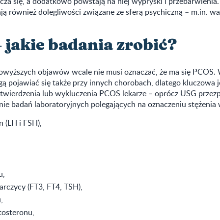
cza się, a dodatkowo powstają na niej wypryski i przebarwienia.
ają również dolegliwości związane ze sferą psychiczną – m.in. wa
 jakie badania zrobić?
powyższych objawów wcale nie musi oznaczać, że ma się PCOS
ą pojawiać się także przy innych chorobach, dlatego kluczowa j
otwierdzenia lub wykluczenia PCOS lekarze – oprócz USG prz
nie badań laboratoryjnych polegających na oznaczeniu stężenia 
 (LH i FSH),
u,
rczycy (FT3, FT4, TSH),
,
tosteronu,