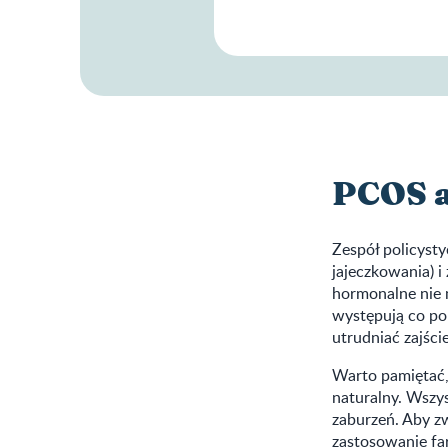
PCOS a
Zespół policyst
jajeczkowania) 
hormonalne nie m
występują co pon
utrudniać zajści
Warto pamiętać,
naturalny. Wszy
zaburzeń. Aby z
zastosowanie fa