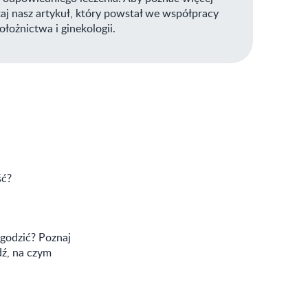
taj nasz artykuł, który powstał we współpracy
ołożnictwa i ginekologii.
ść?
agodzić? Poznaj
dź, na czym