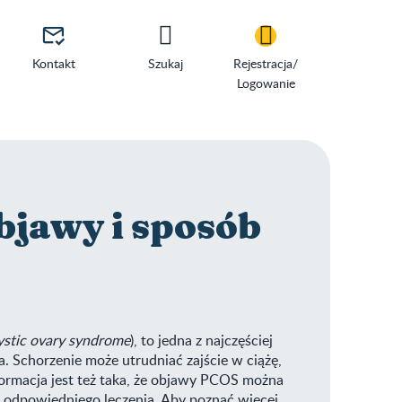

Kontakt
Szukaj
Rejestracja/
Logowanie
bjawy i sposób
ystic ovary syndrome
), to jedna z najczęściej
 Schorzenie może utrudniać zajście w ciążę,
formacja jest też taka, że objawy PCOS można
i odpowiedniego leczenia. Aby poznać więcej