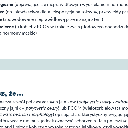
giczne
(objawiające się nieprawidłowym wydzielaniem hormonó
we
(np. niewłaściwa dieta, ekspozycja na toksyny, przewlekły prz
e
(spowodowane nieprawidłową przemianą materii),
ciczne
(u kobiet z PCOS w trakcie życia płodowego dochodzi d
a hormony męskie).
sz, że…
acza zespół policystycznych jajników (
polycystic ovary syndro
czny jajnik –
polycystic ovary
) lub PCOM (wielotorbielowata mo
cystic ovarian morphology
) opisują charakterystyczny wygląd j
tóry wcale nie musi jednak oznaczać schorzenia. Taki policysty
olatki i młode kobiety z wysoką rezerwą jajnikową, czyli wysok