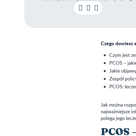
Czego dowiesz s
Czym jest ze
PCOS – jakie
Jakie objawy
Zespół polic
PCOS: lecze
Jak można rozpoz
najważniejsze i
polega jego lecze
PCOS – 