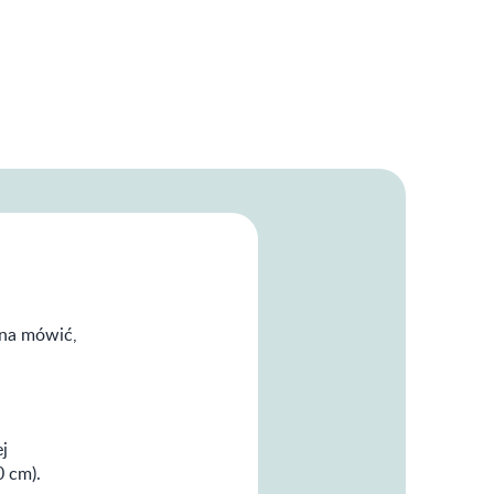
żna mówić,
j
0 cm).