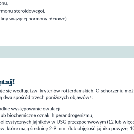
onu,
monu steroidowego),
liny wiążącej hormony płciowe).
taj!
e się według tzw. kryteriów rotterdamskich. O schorzeniu mo
ą dwa spośród trzech poniższych objawów⁴:
zadkie występowanie owulacji,
i/lub biochemiczne oznaki hiperandrogenizmu,
olicystycznych jajników w USG przezpochwowym (12 lub więce
w, które mają średnicę 2-9 mm i/lub objętość jajnika powyżej 1