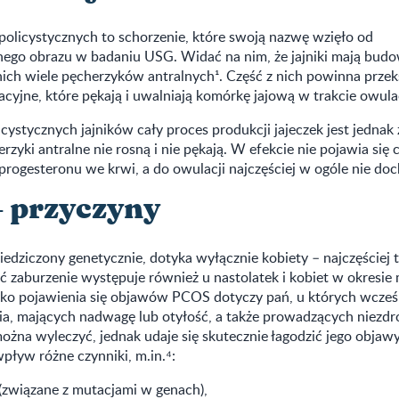
policystycznych to schorzenie, które swoją nazwę wzięło od
nego obrazu w badaniu USG. Widać na nim, że jajniki mają bud
 nich wiele pęcherzyków antralnych¹. Część z nich powinna przek
cyjne, które pękają i uwalniają komórkę jajową w trakcie owulac
icystycznych jajników cały proces produkcji jajeczek jest jednak
zyki antralne nie rosną i nie pękają. W efekcie nie pojawia się ci
rogesteronu we krwi, a do owulacji najczęściej w ogóle nie doc
 przyczyny
edziczony genetycznie, dotyka wyłącznie kobiety – najczęściej 
ć zaburzenie występuje również u nastolatek i kobiet w okresi
ko pojawienia się objawów PCOS dotyczy pań, u których wcześn
ia, mających nadwagę lub otyłość, a także prowadzących niezdro
ożna wyleczyć, jednak udaje się skutecznie łagodzić jego objawy
ływ różne czynniki, m.in.⁴:
(związane z mutacjami w genach),