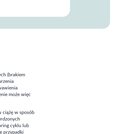
ych (brakiem
urzenia
rwawienia
zenie może więc
w ciążę w sposób
ierdzonych
ring cyklu lub
e przypadki