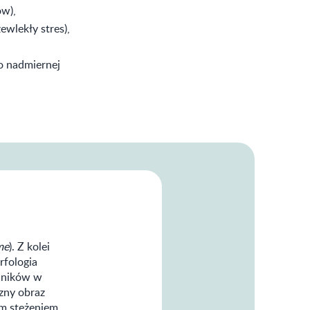
w),
ewlekły stres),
o nadmiernej
me
). Z kolei
rfologia
ajników w
czny obraz
im stężeniem