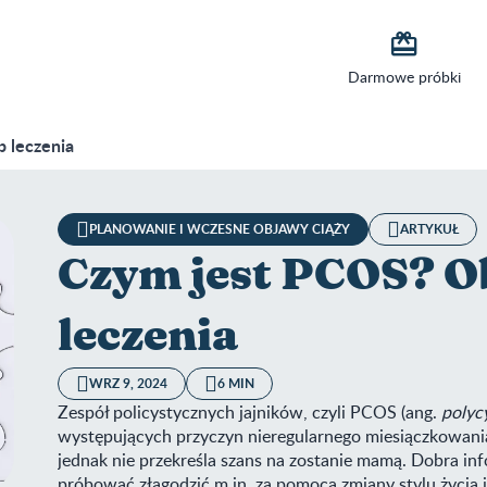

Darmowe próbki
 leczenia
PLANOWANIE I WCZESNE OBJAWY CIĄŻY
ARTYKUŁ
Czym jest PCOS? O
leczenia
WRZ 9, 2024
6 MIN
Zespół policystycznych jajników, czyli PCOS (ang.
polyc
występujących przyczyn nieregularnego miesiączkowania.
jednak nie przekreśla szans na zostanie mamą. Dobra in
próbować złagodzić m.in. za pomocą zmiany stylu życia 