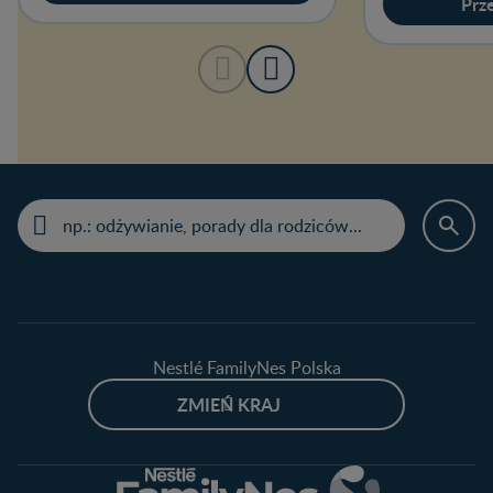
Prze
Nestlé FamilyNes Polska
ZMIEŃ KRAJ