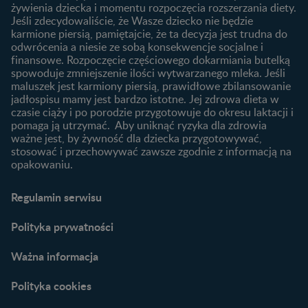
Ząbkowanie u niemowląt
żywienia dziecka i momentu rozpoczęcia rozszerzania diety.
wybrać dla dziecka?
Jeśli zdecydowaliście, że Wasze dziecko nie będzie
Jak rozszerzać dietę
karmione piersią, pamiętajcie, że ta decyzja jest trudna do
niemowlaka?
odwrócenia a niesie ze sobą konsekwencje socjalne i
finansowe. Rozpoczęcie częściowego dokarmiania butelką
Przydatne materiały dla
spowoduje zmniejszenie ilości wytwarzanego mleka. Jeśli
rodziców
maluszek jest karmiony piersią, prawidłowe zbilansowanie
jadłospisu mamy jest bardzo istotne. Jej zdrowa dieta w
Poradniki dla rodziców
czasie ciąży i po porodzie przygotowuje do okresu laktacji i
Karty do zdjęć dla
pomaga ją utrzymać. Aby uniknąć ryzyka dla zdrowia
Maluszka
ważne jest, by żywność dla dziecka przygotowywać,
Materiały do pobrania
stosować i przechowywać zawsze zgodnie z informacją na
opakowaniu.
Narzędzia dla rodziców
Porady dla rodziców –
Regulamin serwisu
praktyczne wskazówki
naszych ekspertów
Polityka prywatności
Ważna informacja
Polityka cookies