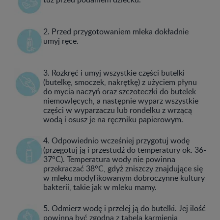
2. Przed przygotowaniem mleka dokładnie
umyj ręce.
3. Rozkręć i umyj wszystkie części butelki
(butelkę, smoczek, nakrętkę) z użyciem płynu
do mycia naczyń oraz szczoteczki do butelek
niemowlęcych, a następnie wyparz wszystkie
części w wyparzaczu lub rondelku z wrzącą
wodą i osusz je na ręczniku papierowym.
4. Odpowiednio wcześniej przygotuj wodę
(przegotuj ją i przestudź do temperatury ok. 36-
37°C). Temperatura wody nie powinna
przekraczać 38°C, gdyż zniszczy znajdujące się
w mleku modyfikowanym dobroczynne kultury
bakterii, takie jak w mleku mamy.
5. Odmierz wodę i przelej ją do butelki. Jej ilość
powinna być zgodna z tabelą karmienia