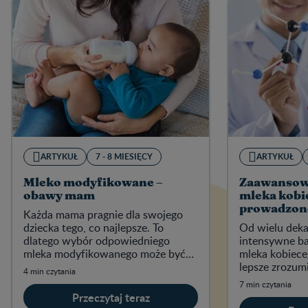
ARTYKUŁ
7 - 8 MIESIĘCY
ARTYKUŁ
Mleko modyfikowane –
Zaawansow
obawy mam
mleka kobi
prowadzone
Każda mama pragnie dla swojego
dziecka tego, co najlepsze. To
Od wielu dek
dlatego wybór odpowiedniego
intensywne b
mleka modyfikowanego może być
mleka kobiece
dla Ciebie ważną decyzją.
lepsze zrozum
4 min czytania
żywieniowych 
7 min czytania
Przeczytaj teraz