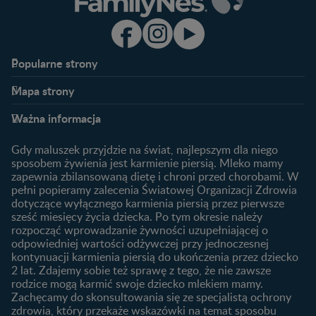
Popularne strony​
Nestlé FamilyNes
Program edukacyjny
Mapa strony​
Kontakt
Zaloguj się / Zarejestruj się
Planowanie ciąży
Ciąża
FAQ
Benefity programu
Ważna informacja
Plamienie implantacyjne –
Kalendarz ciąży
Archiwum artykułów
objawy i przyczyny
1. trymestr ciąży
Gdy maluszek przyjdzie na świat, najlepszym dla niego
Jak zaplanować płeć
Produkty
2. trymestr ciąży
sposobem żywienia jest karmienie piersią. Mleko mamy
dziecka?
zapewnia zbilansowaną dietę i chroni przed chorobami. W
Wyszukiwarka produktów
3. trymestr ciąży
Jak rozpoznać dni płodne?
pełni popieramy zalecenia Światowej Organizacji Zdrowia
Nasze marki
dotyczące wyłącznego karmienia piersią przez pierwsze
Badania przed ciążą
sześć miesięcy życia dziecka. Po tym okresie należy
Planowanie urlopu
rozpocząć wprowadzanie żywności uzupełniającej o
macierzyńskiego
odpowiedniej wartości odżywczej przy jednoczesnej
kontynuacji karmienia piersią do ukończenia przez dziecko
Rozwój dziecka
Żywienie dziecka
2 lat. Zdajemy sobie też sprawę z tego, że nie zawsze
Kalendarz rozwoju dziecka
10 sposobów jak poprawić
rodzice mogą karmić swoje dziecko mlekiem mamy.
laktację
Zachęcamy do skonsultowania się ze specjalistą ochrony
Skoki rozwojowe
zdrowia, który przekaże wskazówki na temat sposobu
Jakie mleko następne