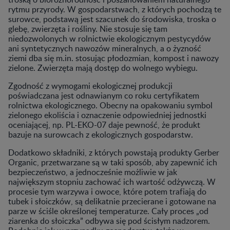
rytmu przyrody. W gospodarstwach, z których pochodzą te
surowce, podstawą jest szacunek do środowiska, troska o
glebę, zwierzęta i rośliny. Nie stosuje się tam
niedozwolonych w rolnictwie ekologicznym pestycydów
ani syntetycznych nawozów mineralnych, a o żyzność
ziemi dba się m.in. stosując płodozmian, kompost i nawozy
zielone. Zwierzęta mają dostęp do wolnego wybiegu.
Zgodność z wymogami ekologicznej produkcji
poświadczana jest odnawianym co roku certyfikatem
rolnictwa ekologicznego. Obecny na opakowaniu symbol
zielonego ekoliścia i oznaczenie odpowiedniej jednostki
oceniającej, np. PL-EKO-07 daje pewność, że produkt
bazuje na surowcach z ekologicznych gospodarstw.
Dodatkowo składniki, z których powstają produkty Gerber
Organic, przetwarzane są w taki sposób, aby zapewnić ich
bezpieczeństwo, a jednocześnie możliwie w jak
największym stopniu zachować ich wartość odżywczą. W
procesie tym warzywa i owoce, które potem trafiają do
tubek i słoiczków, są delikatnie przecierane i gotowane na
parze w ściśle określonej temperaturze. Cały proces „od
ziarenka do słoiczka” odbywa się pod ścisłym nadzorem.