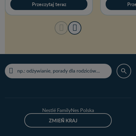
Przeczytaj teraz
Prze
Nestlé FamilyNes Polska
ZMIEŃ KRAJ