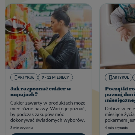
ARTYKUŁ
9 - 12 MIESIĘCY
ARTYKUŁ
Jak rozpoznać cukier w
Początki ro
napojach?
poznaj dani
miesięczne
Cukier zawarty w produktach może
mieć różne nazwy. Warto je poznać,
Dobrze wiecie
by podczas zakupów móc
miesiące życi
dokonywać świadomych wyborów.
pokarmem jes
3 min czytania
4 min czytania