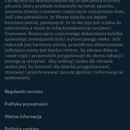
laktację
Zachęcamy do skonsultowania się ze specjalistą ochrony
Skoki rozwojowe
zdrowia, który przekaże wskazówki na temat sposobu
Jakie mleko następne
Ząbkowanie u niemowląt
żywienia dziecka i momentu rozpoczęcia rozszerzania diety.
wybrać dla dziecka?
Jeśli zdecydowaliście, że Wasze dziecko nie będzie
Jak rozszerzać dietę
karmione piersią, pamiętajcie, że ta decyzja jest trudna do
niemowlaka?
odwrócenia a niesie ze sobą konsekwencje socjalne i
finansowe. Rozpoczęcie częściowego dokarmiania butelką
Przydatne materiały dla
spowoduje zmniejszenie ilości wytwarzanego mleka. Jeśli
rodziców
maluszek jest karmiony piersią, prawidłowe zbilansowanie
jadłospisu mamy jest bardzo istotne. Jej zdrowa dieta w
Poradniki dla rodziców
czasie ciąży i po porodzie przygotowuje do okresu laktacji i
Karty do zdjęć dla
pomaga ją utrzymać. Aby uniknąć ryzyka dla zdrowia
Maluszka
ważne jest, by żywność dla dziecka przygotowywać,
Materiały do pobrania
stosować i przechowywać zawsze zgodnie z informacją na
opakowaniu.
Narzędzia dla rodziców
Porady dla rodziców –
Regulamin serwisu
praktyczne wskazówki
naszych ekspertów
Polityka prywatności
Ważna informacja
Polityka cookies