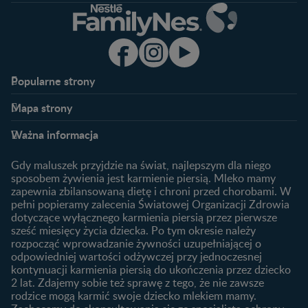
Popularne strony​
Nestlé FamilyNes
Program edukacyjny
Mapa strony​
Kontakt
Zaloguj się / Zarejestruj się
Planowanie ciąży
Ciąża
FAQ
Benefity programu
Ważna informacja
Plamienie implantacyjne –
Kalendarz ciąży
Archiwum artykułów
objawy i przyczyny
1. trymestr ciąży
Gdy maluszek przyjdzie na świat, najlepszym dla niego
Jak zaplanować płeć
Produkty
2. trymestr ciąży
sposobem żywienia jest karmienie piersią. Mleko mamy
dziecka?
zapewnia zbilansowaną dietę i chroni przed chorobami. W
Wyszukiwarka produktów
3. trymestr ciąży
Jak rozpoznać dni płodne?
pełni popieramy zalecenia Światowej Organizacji Zdrowia
Nasze marki
dotyczące wyłącznego karmienia piersią przez pierwsze
Badania przed ciążą
sześć miesięcy życia dziecka. Po tym okresie należy
Planowanie urlopu
rozpocząć wprowadzanie żywności uzupełniającej o
macierzyńskiego
odpowiedniej wartości odżywczej przy jednoczesnej
kontynuacji karmienia piersią do ukończenia przez dziecko
Rozwój dziecka
Żywienie dziecka
2 lat. Zdajemy sobie też sprawę z tego, że nie zawsze
Kalendarz rozwoju dziecka
10 sposobów jak poprawić
rodzice mogą karmić swoje dziecko mlekiem mamy.