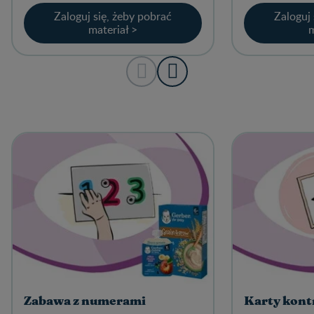
Zaloguj się, żeby pobrać
Zaloguj 
materiał >
m
Zabawa z numerami
Karty kont