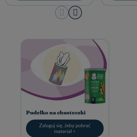
Pudełko na chusteczki
Zaloguj się, żeby pobrać
materiał >