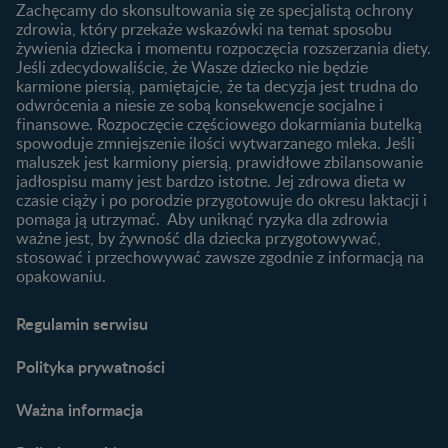
laktację
Zachęcamy do skonsultowania się ze specjalistą ochrony
Skoki rozwojowe
zdrowia, który przekaże wskazówki na temat sposobu
Jakie mleko następne
Ząbkowanie u niemowląt
żywienia dziecka i momentu rozpoczęcia rozszerzania diety.
wybrać dla dziecka?
Jeśli zdecydowaliście, że Wasze dziecko nie będzie
Jak rozszerzać dietę
karmione piersią, pamiętajcie, że ta decyzja jest trudna do
niemowlaka?
odwrócenia a niesie ze sobą konsekwencje socjalne i
finansowe. Rozpoczęcie częściowego dokarmiania butelką
Przydatne materiały dla
spowoduje zmniejszenie ilości wytwarzanego mleka. Jeśli
rodziców
maluszek jest karmiony piersią, prawidłowe zbilansowanie
jadłospisu mamy jest bardzo istotne. Jej zdrowa dieta w
Poradniki dla rodziców
czasie ciąży i po porodzie przygotowuje do okresu laktacji i
Karty do zdjęć dla
pomaga ją utrzymać. Aby uniknąć ryzyka dla zdrowia
Maluszka
ważne jest, by żywność dla dziecka przygotowywać,
Materiały do pobrania
stosować i przechowywać zawsze zgodnie z informacją na
opakowaniu.
Narzędzia dla rodziców
Porady dla rodziców –
Regulamin serwisu
praktyczne wskazówki
naszych ekspertów
Polityka prywatności
Ważna informacja