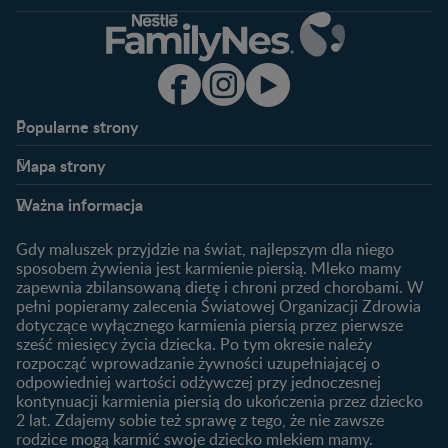
Popularne strony​
Nestlé FamilyNes
Program edukacyjny
Mapa strony​
Kontakt
Zaloguj się / Zarejestruj się
Planowanie ciąży
Ciąża
FAQ
Benefity programu
Ważna informacja
Plamienie implantacyjne –
Kalendarz ciąży
Archiwum artykułów
objawy i przyczyny
1. trymestr ciąży
Gdy maluszek przyjdzie na świat, najlepszym dla niego
Jak zaplanować płeć
Produkty
2. trymestr ciąży
sposobem żywienia jest karmienie piersią. Mleko mamy
dziecka?
zapewnia zbilansowaną dietę i chroni przed chorobami. W
Wyszukiwarka produktów
3. trymestr ciąży
Jak rozpoznać dni płodne?
pełni popieramy zalecenia Światowej Organizacji Zdrowia
Nasze marki
dotyczące wyłącznego karmienia piersią przez pierwsze
Badania przed ciążą
sześć miesięcy życia dziecka. Po tym okresie należy
Planowanie urlopu
rozpocząć wprowadzanie żywności uzupełniającej o
macierzyńskiego
odpowiedniej wartości odżywczej przy jednoczesnej
kontynuacji karmienia piersią do ukończenia przez dziecko
Rozwój dziecka
Żywienie dziecka
2 lat. Zdajemy sobie też sprawę z tego, że nie zawsze
Kalendarz rozwoju dziecka
10 sposobów jak poprawić
rodzice mogą karmić swoje dziecko mlekiem mamy.