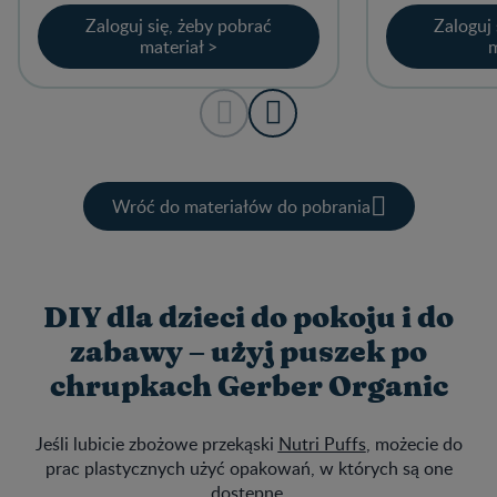
Zaloguj się, żeby pobrać
Zaloguj 
materiał >
m
Wróć do materiałów do pobrania
DIY dla dzieci do pokoju i do
zabawy – użyj puszek po
chrupkach Gerber Organic
Jeśli lubicie zbożowe przekąski
Nutri Puffs
, możecie do
prac plastycznych użyć opakowań, w których są one
dostępne.