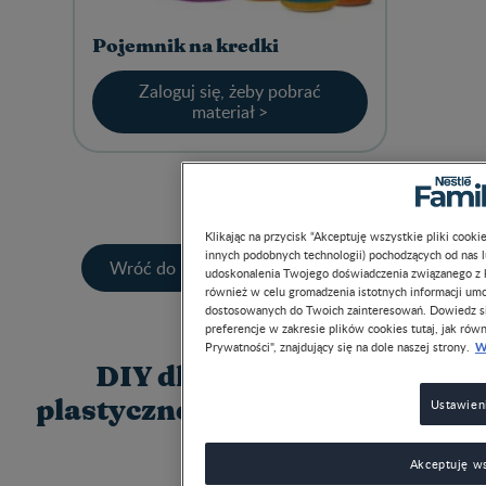
Pojemnik na kredki
Zaloguj się, żeby pobrać
materiał >
Klikając na przycisk “Akceptuję wszystkie pliki cook
innych podobnych technologii) pochodzących od nas 
Wróć do materiałów do pobrania
udoskonalenia Twojego doświadczenia związanego z ko
również w celu gromadzenia istotnych informacji um
dostosowanych do Twoich zainteresowań. Dowiedz si
preferencje w zakresie plików cookies tutaj, jak równ
W
Prywatności", znajdujący się na dole naszej strony.
DIY dla dzieci: prace
Ustawien
plastyczne z kartonem w roli
głównej
Akceptuję ws