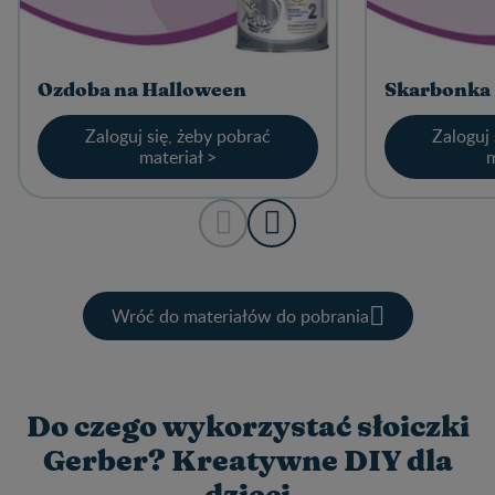
Ozdoba na Halloween
Skarbonka
Zaloguj się, żeby pobrać
Zaloguj 
materiał >
m
Wróć do materiałów do pobrania
Do czego wykorzystać słoiczki
Gerber? Kreatywne DIY dla