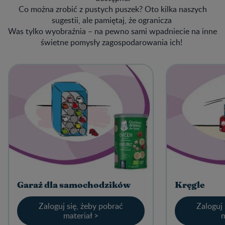
Co można zrobić z pustych puszek? Oto kilka naszych
sugestii, ale pamiętaj, że ogranicza
Was tylko wyobraźnia – na pewno sami wpadniecie na inne
świetne pomysły zagospodarowania ich!
Garaż dla samochodzików
Kręgle
Zaloguj się, żeby pobrać
Zaloguj 
materiał >
m