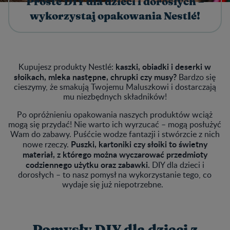
Proste DIY dla dzieci i dorosłych –
wykorzystaj opakowania Nestlé!
kaszki, obiadki i deserki w
Kupujesz produkty Nestlé:
słoikach, mleka następne, chrupki czy musy?
Bardzo się
cieszymy, że smakują Twojemu Maluszkowi i dostarczają
mu niezbędnych składników!
Po opróżnieniu opakowania naszych produktów wciąż
mogą się przydać! Nie warto ich wyrzucać – mogą posłużyć
Wam do zabawy. Puśćcie wodze fantazji i stwórzcie z nich
Puszki, kartoniki czy słoiki to świetny
nowe rzeczy.
materiał, z którego można wyczarować przedmioty
codziennego użytku oraz zabawki.
DIY dla dzieci i
dorosłych – to nasz pomysł na wykorzystanie tego, co
wydaje się już niepotrzebne.
Pomysły DIY dla dzieci z