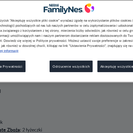
przycisk “Akceptuję wszystkie pliki cookie” wyrażasz zgodę na wykorzystanie plików cookies 
chnologii) pochodzących od nas lub naszych partnerów w celu zoptymalizowania i udoskona
a związanego z korzystaniem z tej strony, mierzenia liczby odwiedzin, jak również w celu g
formacji umożliwiających nam i naszym partnerom dostarczanie reklam dostosowanych do Tw
ń. Dowiedz się więcej w Polityce prywatności. Możesz ustawić swoje preferencje w zakres
, jak również w dowolnej chwili, klikając na link "Ustawienia Prywatności", znajdujący się na 
ej informacji
a Prywatności
Odrzucenie wszystkich
Akceptuję wszystkie
l
 g
ek
ste Zboża
: 2 łyżeczki