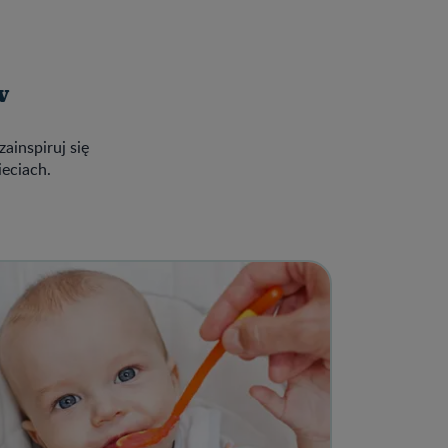
w
zainspiruj się
ieciach.