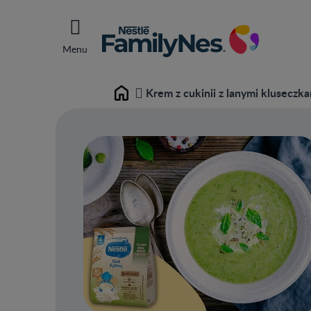
Menu
Krem z cukinii z lanymi kluseczka
Home