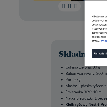
Klikając na 
podobnych te
doświadczeni
istotnych in
zainteresowa
cookies tutaj
Więc
strony.
Składniki
Ustawieni
​Cukinia zielona: 80 g
Bulion warzywny: 200 m
Por: 20
Masło: 1 płaska łyżeczka
Śmietanka 30%: 10 ml
Natka pietruszki: 1 pęcz
Kleik ryżowy Nestlé Pro