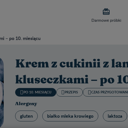

Darmowe próbki
mi – po 10. miesiącu
Krem z cukinii z l
kluseczkami – po 1
PO 10. MIESIĄCU
PRZEPIS
CZAS PRZYGOTOWANI
Alergeny
gluten
białko mleka krowiego
laktoza