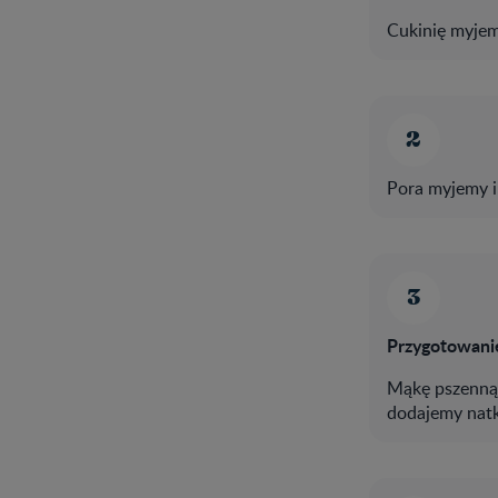
Cukinię myjem
Pora myjemy i 
Przygotowanie
Mąkę pszenną 
dodajemy natk