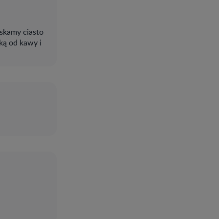
iskamy ciasto
ką od kawy i