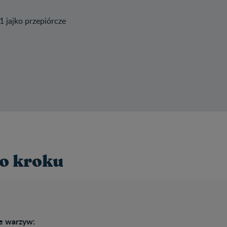
1 jajko przepiórcze​
o kroku
e warzyw: