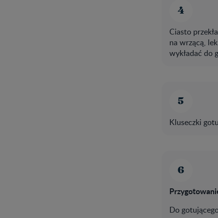
Ciasto przekł
na wrzącą, le
wykładać do g
Kluseczki gotu
Przygotowani
Do gotującego