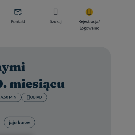

Kontakt
Szukaj
Rejestracja/
Logowanie
anymi
0. miesiącu
A:
50 MIN
OBIAD
jajo kurze