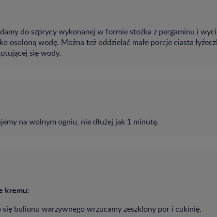
adamy do szprycy wykonanej w formie stożka z pergaminu i wyc
kko osoloną wodę. Można też oddzielać małe porcje ciasta łyżecz
otującej się wody.
jemy na wolnym ogniu, nie dłużej jak 1 minutę.
e kremu:
 się bulionu warzywnego wrzucamy zeszklony por i cukinię.