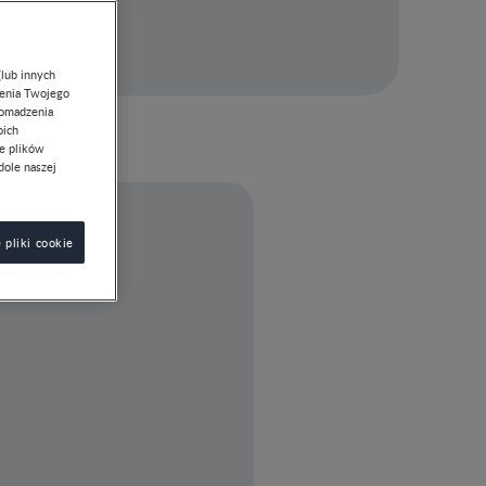
(lub innych
lenia Twojego
romadzenia
oich
ie plików
dole naszej
 pliki cookie