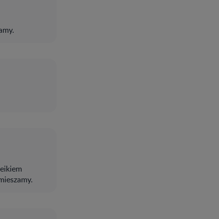
amy.
leikiem
mieszamy.