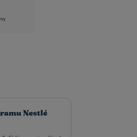
emy
gramu Nestlé