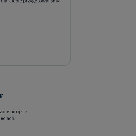
 dla Ciebie przygotowaliśmy!
w
zainspiruj się
ieciach.