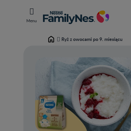
Menu
Ryż z owocami po 9. miesiącu
Home