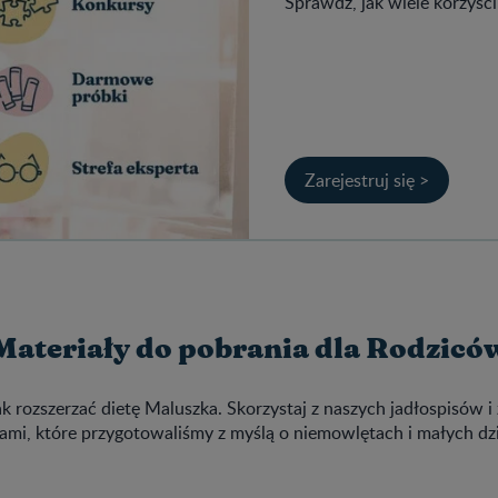
Sprawdź, jak wiele korzyści
Zarejestruj się >
Materiały do pobrania dla Rodzicó
ak rozszerzać dietę Maluszka. Skorzystaj z naszych jadłospisów i 
ami, które przygotowaliśmy z myślą o niemowlętach i małych dz