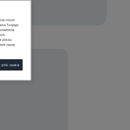
(lub innych
lenia Twojego
romadzenia
oich
ie plików
dole naszej
 pliki cookie