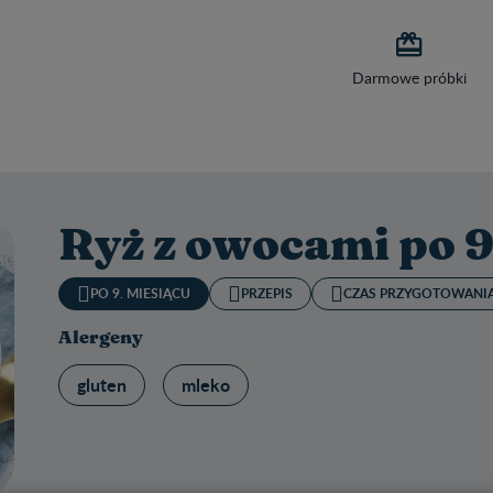

Darmowe próbki
Ryż z owocami po 9
PO 9. MIESIĄCU
PRZEPIS
CZAS PRZYGOTOWANIA
Alergeny
gluten
mleko