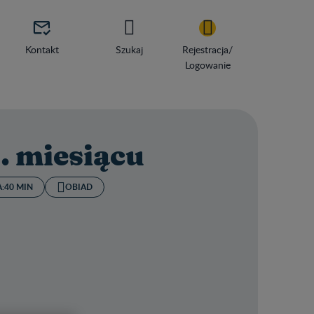

Kontakt
Szukaj
Rejestracja/
Logowanie
. miesiącu
:
40 MIN
OBIAD