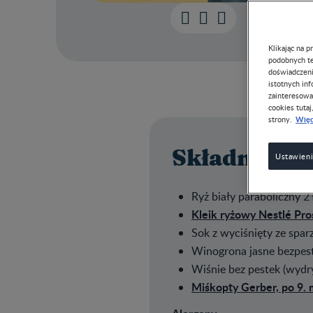
Klikając na 
podobnych te
doświadczeni
istotnych in
zainteresowa
cookies tutaj
Więc
strony.
Składniki
Ustawieni
Ryż biały paraboliczny 2 
Kleik ryżowy Nestlé Pro
Sok z wyciśnięty ze spar
Winogrona jasne bezpes
Wiśnie bez pestek (wydr
Miśkopty Gerber, po 9. 