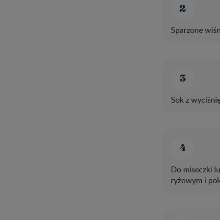
Sparzone wiśn
Sok z wyciśni
Do miseczki l
ryżowym i pol