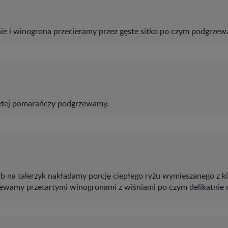
ie i winogrona przecieramy przez gęste sitko po czym podgrzew
ętej pomarańczy podgrzewamy.
ub na talerzyk nakładamy porcję ciepłego ryżu wymieszanego z k
ewamy przetartymi winogronami z wiśniami po czym delikatnie 