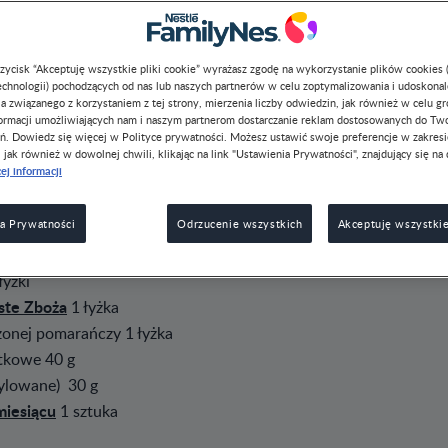
przycisk “Akceptuję wszystkie pliki cookie” wyrażasz zgodę na wykorzystanie plików cookies 
chnologii) pochodzących od nas lub naszych partnerów w celu zoptymalizowania i udoskona
a związanego z korzystaniem z tej strony, mierzenia liczby odwiedzin, jak również w celu g
formacji umożliwiających nam i naszym partnerom dostarczanie reklam dostosowanych do Tw
ń. Dowiedz się więcej w Polityce prywatności. Możesz ustawić swoje preferencje w zakres
, jak również w dowolnej chwili, klikając na link "Ustawienia Prywatności", znajdujący się na 
ej informacji
a Prywatności
Odrzucenie wszystkich
Akceptuję wszystkie
łyżki
ste Zboża
1 łyżka
zonej pomarańczy 1 łyżka
tkowe 40 g
ylowane) 30 g
miesiącu
1 sztuka