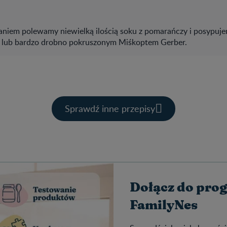
aniem polewamy niewielką ilością soku z pomarańczy i posypuj
lub bardzo drobno pokruszonym Miśkoptem Gerber.
Sprawdź inne przepisy
Dołącz do pro
FamilyNes