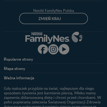
Nestlé FamilyNes Polska
ZMIEŃ KRAJ
Popularne strony​
Nestlé FamilyNes
Program edukacyjny
Mapa strony​
Kontakt
Zaloguj się / Zarejestruj się
Planowanie ciąży
Ciąża
FAQ
Benefity programu
Ważna informacja
Plamienie implantacyjne –
Kalendarz ciąży
Archiwum artykułów
objawy i przyczyny
1. trymestr ciąży
Gdy maluszek przyjdzie na świat, najlepszym dla niego
Jak zaplanować płeć
Produkty
2. trymestr ciąży
sposobem żywienia jest karmienie piersią. Mleko mamy
dziecka?
zapewnia zbilansowaną dietę i chroni przed chorobami. W
Wyszukiwarka produktów
3. trymestr ciąży
Jak rozpoznać dni płodne?
pełni popieramy zalecenia Światowej Organizacji Zdrowia
Nasze marki
dotyczące wyłącznego karmienia piersią przez pierwsze