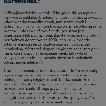
karmienia?
Jeśli najbardziej doskwierają Ci bolące sutki, na tego typu
rany warto nakładać lanolinę. To naturalny tłuszcz owczy o
właściwościach nawilżających, natłuszczających i
ochronnych. Lanolina może być używana nie tylko na same
brodawki, ale również wokół nich, gdy skóra jest
przesuszona lub podrażniona. Zapytaj w aptece o produkt
bez żadnych dodatków, ze 100% lanoliną w składzie –
wtedy nie musisz jej za każdym razem zmywać przed
karmieniem. Warto też sięgnąć po pielęgnujące kremy dla
mam, które wspomagają gojenie ranek, lub wybrać
tradycyjną metodę smarowania piersi po karmieniach
odciągniętym mlekiem
².
Czasami pomocne są kompresy na sutki, które wspierają
regenerację skóry, oraz kapturki na sutki – tworzące
barierę ochronną między ustami dziecka a podrażnioną
brodawką. Kapturki mogą jednak utrudniać maluszkowi
prawidłowe ssanie, dlatego używanie ich warto
skonsultować np. z położną². W aptece znajdziesz też
specjalne żelowe nakładki, które możesz podgrzewać lub
schładzać, jeżeli piersi są nabrzmiałe czy obolałe.