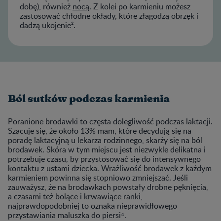
dobę), również
nocą
. Z kolei po karmieniu możesz
zastosować chłodne okłady, które złagodzą obrzęk i
dadzą ukojenie².
Ból sutków podczas karmienia
Poranione brodawki to częsta dolegliwość podczas laktacji.
Szacuje się, że około 13% mam, które decydują się na
poradę laktacyjną u lekarza rodzinnego, skarży się na ból
brodawek. Skóra w tym miejscu jest niezwykle delikatna i
potrzebuje czasu, by przystosować się do intensywnego
kontaktu z ustami dziecka. Wrażliwość brodawek z każdym
karmieniem powinna się stopniowo zmniejszać. Jeśli
zauważysz, że na brodawkach powstały drobne pęknięcia,
a czasami też bolące i krwawiące ranki,
najprawdopodobniej to oznaka nieprawidłowego
przystawiania maluszka do piersi⁴.