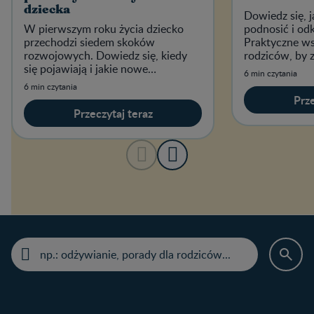
dziecka
Dowiedz się, 
W pierwszym roku życia dziecko
podnosić i od
przechodzi siedem skoków
Praktyczne ws
rozwojowych. Dowiedz się, kiedy
rodziców, by 
się pojawiają i jakie nowe
bezpieczeństw
6 min czytania
umiejętności zdobywa wtedy
dzień.
6 min czytania
maluszek.
Prze
Przeczytaj teraz