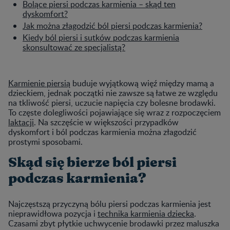
Bolące piersi podczas karmienia – skąd ten
dyskomfort?
Jak można złagodzić ból piersi podczas karmienia?
Kiedy ból piersi i sutków podczas karmienia
skonsultować ze specjalistą?
Karmienie piersią
buduje wyjątkową więź między mamą a
dzieckiem, jednak początki nie zawsze są łatwe ze względu
na tkliwość piersi, uczucie napięcia czy bolesne brodawki.
To częste dolegliwości pojawiające się wraz z rozpoczęciem
laktacji
. Na szczęście w większości przypadków
dyskomfort i ból podczas karmienia można złagodzić
prostymi sposobami.
Skąd się bierze ból piersi
podczas karmienia?
Najczęstszą przyczyną bólu piersi podczas karmienia jest
nieprawidłowa pozycja i
technika karmienia dziecka
.
Czasami zbyt płytkie uchwycenie brodawki przez maluszka