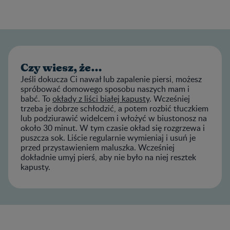
Czy wiesz, że…
Jeśli dokucza Ci nawał lub zapalenie piersi, możesz
spróbować domowego sposobu naszych mam i
babć. To
okłady z liści białej kapusty
. Wcześniej
trzeba je dobrze schłodzić, a potem rozbić tłuczkiem
lub podziurawić widelcem i włożyć w biustonosz na
około 30 minut. W tym czasie okład się rozgrzewa i
puszcza sok. Liście regularnie wymieniaj i usuń je
przed przystawieniem maluszka. Wcześniej
dokładnie umyj pierś, aby nie było na niej resztek
kapusty.