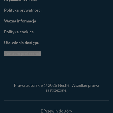
praktyczne wskazówki
naszych ekspertów
Polityka prywatności
Ważna informacja
Polityka cookies
Ułatwienia dostępu
Centrum preferencji
Prawa autorskie @ 2026 Nestlé. Wszelkie prawa
zastrzeżone.
Przewiń do góry