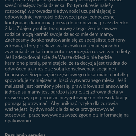
Badania przed ciążą
sześć miesięcy życia dziecka. Po tym okresie należy
Planowanie urlopu
rozpocząć wprowadzanie żywności uzupełniającej o
macierzyńskiego
odpowiedniej wartości odżywczej przy jednoczesnej
kontynuacji karmienia piersią do ukończenia przez dziecko
Rozwój dziecka
Żywienie dziecka
2 lat. Zdajemy sobie też sprawę z tego, że nie zawsze
Kalendarz rozwoju dziecka
10 sposobów jak poprawić
rodzice mogą karmić swoje dziecko mlekiem mamy.
laktację
Zachęcamy do skonsultowania się ze specjalistą ochrony
Skoki rozwojowe
zdrowia, który przekaże wskazówki na temat sposobu
Jakie mleko następne
Ząbkowanie u niemowląt
żywienia dziecka i momentu rozpoczęcia rozszerzania diety.
wybrać dla dziecka?
Jeśli zdecydowaliście, że Wasze dziecko nie będzie
Jak rozszerzać dietę
karmione piersią, pamiętajcie, że ta decyzja jest trudna do
niemowlaka?
odwrócenia a niesie ze sobą konsekwencje socjalne i
finansowe. Rozpoczęcie częściowego dokarmiania butelką
Przydatne materiały dla
spowoduje zmniejszenie ilości wytwarzanego mleka. Jeśli
rodziców
maluszek jest karmiony piersią, prawidłowe zbilansowanie
jadłospisu mamy jest bardzo istotne. Jej zdrowa dieta w
Poradniki dla rodziców
czasie ciąży i po porodzie przygotowuje do okresu laktacji i
Karty do zdjęć dla
pomaga ją utrzymać. Aby uniknąć ryzyka dla zdrowia
Maluszka
ważne jest, by żywność dla dziecka przygotowywać,
Materiały do pobrania
stosować i przechowywać zawsze zgodnie z informacją na
opakowaniu.
Narzędzia dla rodziców
Porady dla rodziców –
Regulamin serwisu