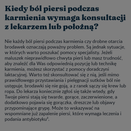
Kiedy ból piersi podczas
karmienia wymaga konsultacji
z lekarzem lub położną?
Nie każdy ból piersi podczas karmienia czy drobne otarcia
brodawek oznaczają poważny problem. Są jednak sytuacje,
w których warto poszukać pomocy specjalisty. Jeżeli
maluszek nieprawidłowo chwyta pierś lub masz trudność,
aby znaleźć dla Was odpowiednią pozycję lub technikę
karmienia, możesz skorzystać z pomocy doradczyni
laktacyjnej. Warto też skonsultować się z nią, jeśli mimo
prawidłowego przystawiania i pielęgnacji sutków ból nie
ustępuje, brodawki się nie goją, a z ranek sączy się krew lub
ropa. Do lekarza koniecznie zgłoś się także wtedy, gdy
Twoje piersi stają się twarde, gorące, zaczerwienione, a
dodatkowo pojawia się gorączka, dreszcze lub objawy
przypominające grypę. Może to wskazywać na
wspomniane już zapalenie piersi, które wymaga leczenia i
podania antybiotyku².