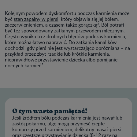
Kolejnym powodem dyskomfortu podczas karmienia może
być
stan zapalny w piersi
, który objawia się jej bólem,
zaczerwienieniem, a czasem także gorączką². Ból potrafi
być też spowodowany zatkanym przewodem mlecznym.
Często wynika to z drobnych błędów podczas karmienia,
które można łatwo naprawić. Do zatkania kanalików
dochodzi, gdy pierś nie jest wystarczająco opróżniana – na
przykład przez zbyt rzadkie lub krótkie karmienia,
nieprawidłowe przystawienie dziecka albo pomijanie
nocnych karmień³.
O tym warto pamiętać!
Jeśli źródłem bólu podczas karmienia jest nawał lub
zastój pokarmu, ulgę mogą przynieść ciepłe
kompresy przed karmieniem, delikatny masaż piersi
oraz częstsze przystawianie dziecka (8-12 razy na