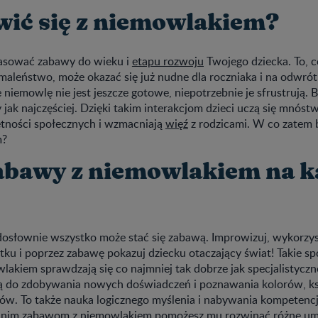
wić się z niemowlakiem?
pasować zabawy do wieku i
etapu rozwoju
Twojego dziecka. To, c
maleństwo, może okazać się już nudne dla roczniaka i na odwrót
 niemowlę nie jest jeszcze gotowe, niepotrzebnie je sfrustrują. 
jak najczęściej. Dzięki takim interakcjom dzieci uczą się mnóstw
tności społecznych i wzmacniają
więź
z rodzicami. W co zatem b
m?
zabawy z niemowlakiem na 
osłownie wszystko może stać się zabawą. Improwizuj, wykorzys
ku i poprzez zabawę pokazuj dziecku otaczający świat! Takie s
akiem sprawdzają się co najmniej tak dobrze jak specjalistyczn
ą do zdobywania nowych doświadczeń i poznawania kolorów, ksz
w. To także nauka logicznego myślenia i nabywania kompetencj
dnim zabawom z niemowlakiem
pomożesz mu rozwinąć różne umi