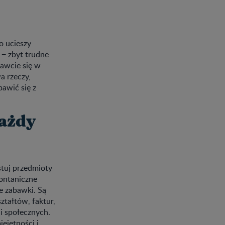
o ucieszy
 − zbyt trudne
Bawcie się w
a rzeczy,
awić się z
każdy
tuj przedmioty
pontaniczne
e zabawki. Są
tałtów, faktur,
i społecznych.
ejętności i