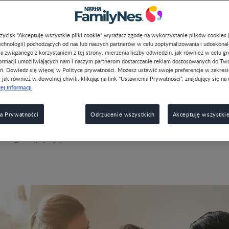
przycisk “Akceptuję wszystkie pliki cookie” wyrażasz zgodę na wykorzystanie plików cookies 
chnologii) pochodzących od nas lub naszych partnerów w celu zoptymalizowania i udoskona
a związanego z korzystaniem z tej strony, mierzenia liczby odwiedzin, jak również w celu g
formacji umożliwiających nam i naszym partnerom dostarczanie reklam dostosowanych do Tw
yni wszystko, aby jego dziecko rosło zdrowe i szczęśliwe. Odp
ń. Dowiedz się więcej w Polityce prywatności. Możesz ustawić swoje preferencje w zakres
, jak również w dowolnej chwili, klikając na link "Ustawienia Prywatności", znajdujący się na 
czeństwo
to połowa sukcesu. Aby Twoje dziecko mogło w pełn
ej informacji
alenty, potrzebuje bliskości rodziców, poświęcania mu uwagi i s
eba przy tym stosować wymyślnych metod wychowawczych ani 
yjnych. Zabawa, podczas której rodzice okazują dziecku
a Prywatności
Odrzucenie wszystkich
Akceptuję wszystkie
ceptację, jest najlepszą edukacją i największą frajdą. Dowiedz
ubłaganie płynący czas.