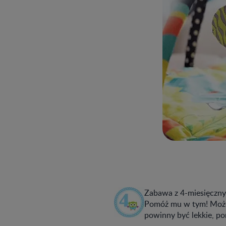
Zabawa z 4-miesięczny
Pomóż mu w tym! Możes
powinny być lekkie, po