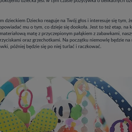
pokojeniu dziecka jest w tym czasie pozytywka o delikatnych d
 dzieckiem Dziecko reaguje na Twój głos i interesuje się tym, 
 opowiadać mu o tym, co dzieje się dookoła. Jest to też etap, n
i materiałową matę z przyczepionym pałąkiem z zabawkami, nasz
przyciskami oraz grzechotkami. Na początku niemowlę będzie na ni
ki, później będzie się po niej turlać i raczkować.