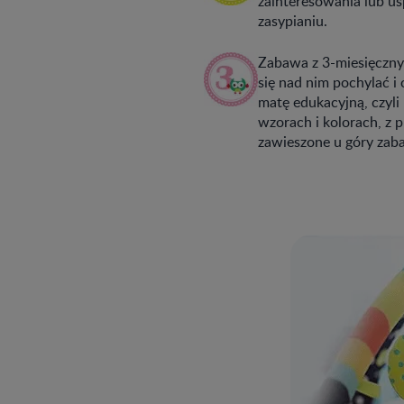
zainteresowania lub us
zasypianiu.
Zabawa z 3-miesięcznym
się nad nim pochylać i
matę edukacyjną, czyl
wzorach i kolorach, z 
zawieszone u góry zabaw