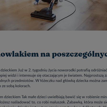
emowlakiem na poszczególny
dzieckiem Już w 2. tygodniu życia noworodki potrafią odróżnia
epiej widzi i interesuje się otaczającym je światem. Najprostszą
dnych przedmiotów. W łóżeczku nad główką dziecka można za
h ze sobą kolorach.
 dzieckiem Tak małe dzieci uwielbiają bawić się w robienie mi
Możesz naśladować to, co robi maluszek. Zabawką, która może si