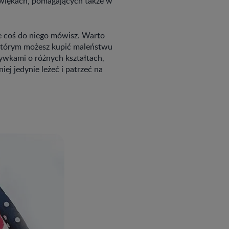
źwiękach, pomagających także w
że coś do niego mówisz. Warto
a którym możesz kupić maleństwu
ywkami o różnych kształtach,
ej jedynie leżeć i patrzeć na