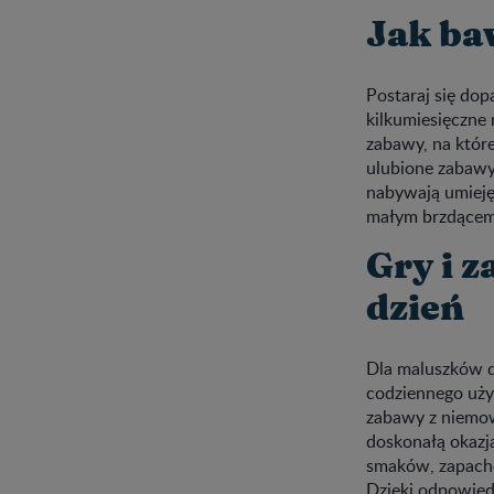
Jak ba
Postaraj się do
kilkumiesięczne 
zabawy, na które
ulubione zabawy 
nabywają umieję
małym brzdące
Gry i 
dzień
Dla maluszków d
codziennego użyt
zabawy z niemowl
doskonałą okazj
smaków, zapachó
Dzięki odpowie