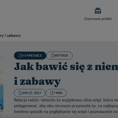

Darmowe próbki
ry i zabawy
0-4 MIESIĄCE
ARTYKUŁ
Jak bawić się z ni
i zabawy
JUN 22, 2017
7 MIN
Relacja rodzic−dziecko to wyjątkowo silna więź, która
pielęgnować, aby obu stronom przyniosła to, co najlep
świetny sposób na pogłębianie tej więzi i poznawanie o