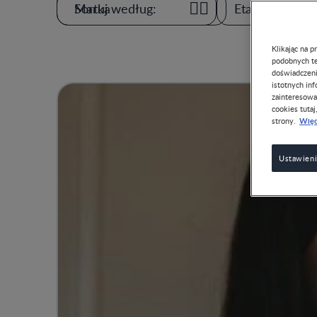
Marka
Sortuj według:
Etap
Klikając na 
podobnych te
doświadczeni
istotnych in
zainteresowa
cookies tutaj
Więc
strony.
Ustawieni