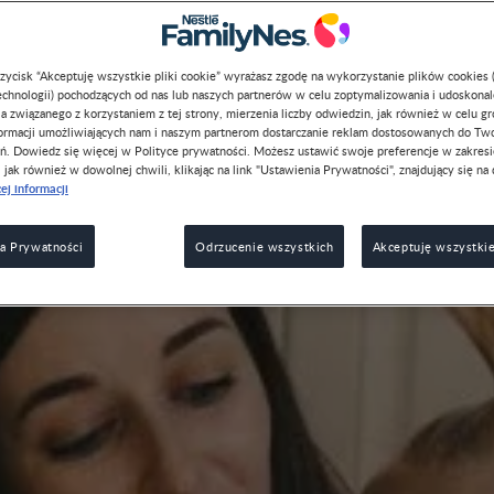
Temat
Typ
przycisk “Akceptuję wszystkie pliki cookie” wyrażasz zgodę na wykorzystanie plików cookies 
chnologii) pochodzących od nas lub naszych partnerów w celu zoptymalizowania i udoskona
a związanego z korzystaniem z tej strony, mierzenia liczby odwiedzin, jak również w celu g
formacji umożliwiających nam i naszym partnerom dostarczanie reklam dostosowanych do Tw
ń. Dowiedz się więcej w Polityce prywatności. Możesz ustawić swoje preferencje w zakres
, jak również w dowolnej chwili, klikając na link "Ustawienia Prywatności", znajdujący się na 
ej informacji
a Prywatności
Odrzucenie wszystkich
Akceptuję wszystkie