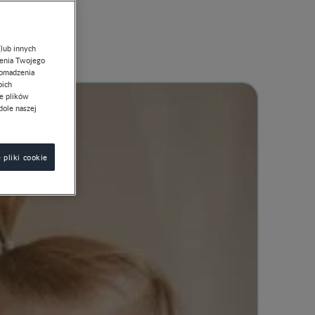
(lub innych
lenia Twojego
romadzenia
oich
ie plików
dole naszej
 pliki cookie