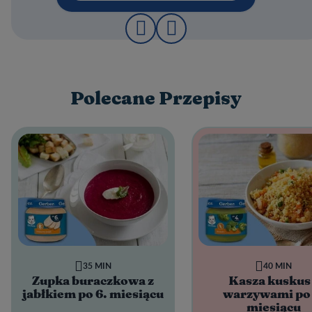
Polecane Przepisy
35 MIN
40 MIN
Zupka buraczkowa z
Kasza kuskus
jabłkiem po 6. miesiącu
warzywami po 
miesiącu