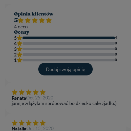
Opinia klientów​
5
4
ocen
Oceny
5
4
4
0
3
0
2
0
1
0
Dodaj swoją opinię​
Twoja ocena
Nazwa użytkownika
Renata
Oct 25, 2020
jannje zdążyłam spróbować bo dziecko cale zjadło:)
Napisz recenzję
Natalia
Oct 15, 2020