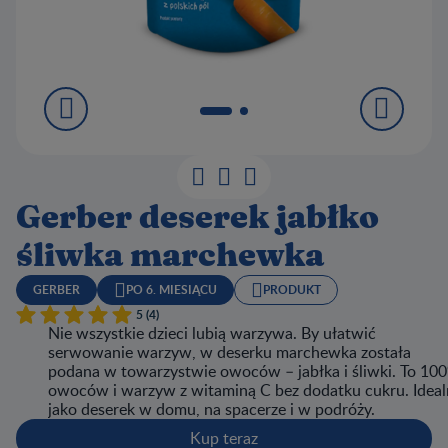
Gerber deserek jabłko
śliwka marchewka
GERBER
PO 6. MIESIĄCU
PRODUKT
5 (4)
Nie wszystkie dzieci lubią warzywa. By ułatwić
serwowanie warzyw, w deserku marchewka została
podana w towarzystwie owoców – jabłka i śliwki. To 10
owoców i warzyw z witaminą C bez dodatku cukru. Ideal
jako deserek w domu, na spacerze i w podróży.
Kup teraz