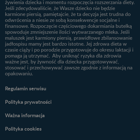
Ząbkowanie u niemowląt
żywienia dziecka i momentu rozpoczęcia rozszerzania diety.
wybrać dla dziecka?
Jeśli zdecydowaliście, że Wasze dziecko nie będzie
Jak rozszerzać dietę
karmione piersią, pamiętajcie, że ta decyzja jest trudna do
niemowlaka?
odwrócenia a niesie ze sobą konsekwencje socjalne i
finansowe. Rozpoczęcie częściowego dokarmiania butelką
Przydatne materiały dla
spowoduje zmniejszenie ilości wytwarzanego mleka. Jeśli
rodziców
maluszek jest karmiony piersią, prawidłowe zbilansowanie
jadłospisu mamy jest bardzo istotne. Jej zdrowa dieta w
Poradniki dla rodziców
czasie ciąży i po porodzie przygotowuje do okresu laktacji i
Karty do zdjęć dla
pomaga ją utrzymać. Aby uniknąć ryzyka dla zdrowia
Maluszka
ważne jest, by żywność dla dziecka przygotowywać,
Materiały do pobrania
stosować i przechowywać zawsze zgodnie z informacją na
opakowaniu.
Narzędzia dla rodziców
Porady dla rodziców –
Regulamin serwisu
praktyczne wskazówki
naszych ekspertów
Polityka prywatności
Ważna informacja
Polityka cookies