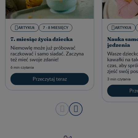
ARTYKUŁ
7 - 8 MIESIĘCY
ARTYKUŁ
7. miesiąc życia dziecka
Nauka sam
jedzenia
Niemowlę może już próbować
raczkować i samo siadać. Zaczyna
Wasze dziecko
też mieć swoje zdanie!
kawałki na tal
czas, aby spr
6 min czytania
zjeść swój pos
Przeczytaj teraz
3 min czytania
Prze