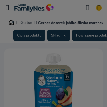
Gerber
Gerber deserek jabłko śliwka marchew
Home
Opis produktu
Składniki
Powiązane produk