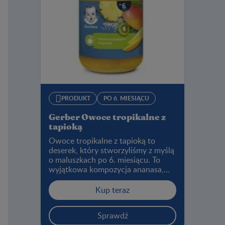
PRODUKT
PO 6. MIESIĄCU
Gerber Owoce tropikalne z
tapioką
Owoce tropikalne z tapioką to
deserek, który stworzyliśmy z myślą
o maluszkach po 6. miesiącu. To
wyjątkowa kompozycja ananasa,
mango, kiwi oraz tapioki, dzięki
której Twoje dziecko może poznać
Kup teraz
smak egzotycznych owoców.
Przekonaj się, czy mały smakosz
Sprawdź
polubi to ciekawe połączenie.