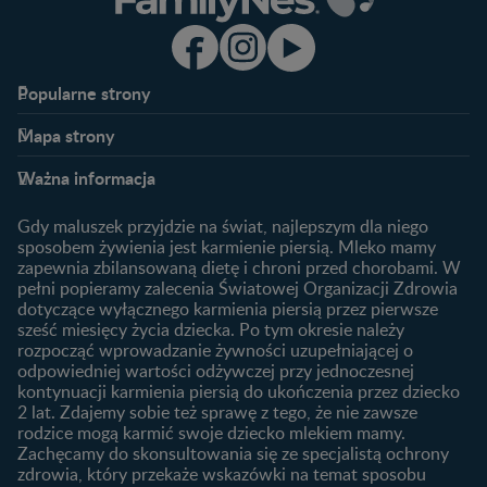
Popularne strony​
Nestlé FamilyNes
Program edukacyjny
Mapa strony​
Kontakt
Zaloguj się / Zarejestruj się
Planowanie ciąży
Ciąża
FAQ
Benefity programu
Ważna informacja
Plamienie implantacyjne –
Kalendarz ciąży
Archiwum artykułów
objawy i przyczyny
1. trymestr ciąży
Gdy maluszek przyjdzie na świat, najlepszym dla niego
Jak zaplanować płeć
Produkty
2. trymestr ciąży
sposobem żywienia jest karmienie piersią. Mleko mamy
dziecka?
zapewnia zbilansowaną dietę i chroni przed chorobami. W
Wyszukiwarka produktów
3. trymestr ciąży
Jak rozpoznać dni płodne?
pełni popieramy zalecenia Światowej Organizacji Zdrowia
Nasze marki
dotyczące wyłącznego karmienia piersią przez pierwsze
Badania przed ciążą
sześć miesięcy życia dziecka. Po tym okresie należy
Planowanie urlopu
rozpocząć wprowadzanie żywności uzupełniającej o
macierzyńskiego
odpowiedniej wartości odżywczej przy jednoczesnej
kontynuacji karmienia piersią do ukończenia przez dziecko
Rozwój dziecka
Żywienie dziecka
2 lat. Zdajemy sobie też sprawę z tego, że nie zawsze
Kalendarz rozwoju dziecka
10 sposobów jak poprawić
rodzice mogą karmić swoje dziecko mlekiem mamy.
laktację
Zachęcamy do skonsultowania się ze specjalistą ochrony
Skoki rozwojowe
zdrowia, który przekaże wskazówki na temat sposobu
Jakie mleko następne