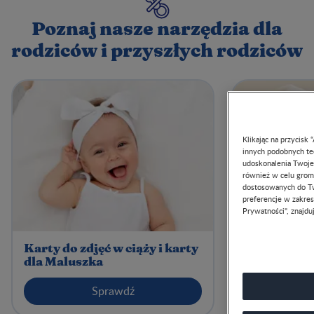
Poznaj nasze narzędzia dla
rodziców i przyszłych rodziców
Klikając na przycisk
innych podobnych tec
udoskonalenia Twojeg
również w celu groma
dostosowanych do Tw
preferencje w zakresi
Prywatności", znajduj
Karty do zdjęć w ciąży i karty
Kalendarz 
dla Maluszka
Sprawdź