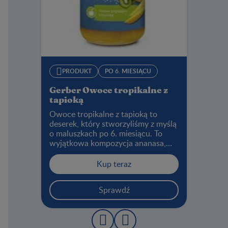
PRODUKT
PO 6. MIESIĄCU
Gerber Owoce tropikalne z
tapioką
Owoce tropikalne z tapioką to
deserek, który stworzyliśmy z myślą
o maluszkach po 6. miesiącu. To
wyjątkowa kompozycja ananasa,
mango, kiwi oraz tapioki, dzięki
której Twoje dziecko może poznać
Kup teraz
smak egzotycznych owoców.
Przekonaj się, czy mały smakosz
Sprawdź
polubi to ciekawe połączenie.