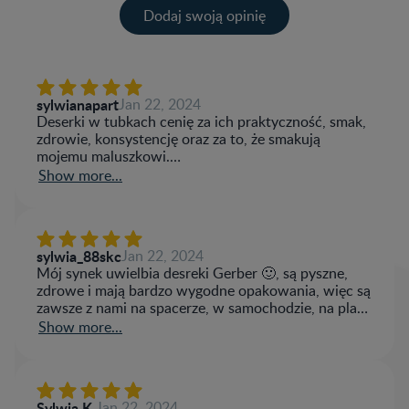
Dodaj swoją opinię​
Twoja ocena
Nazwa użytkownika
sylwianapart
Jan 22, 2024
Deserki w tubkach cenię za ich praktyczność, smak,
zdrowie, konsystencję oraz za to, że smakują
mojemu maluszkowi.
Napisz recenzję
Są wspaniałą alternatywą, z której można korzystać
Show more...
zarówno w domy jak i poza nim. Można je zabrać w
podróż, na spacer, na zakupy.
Nie zajmują dużo miejsca. Forma tubki gwarantuje
nam, że z deserkiem nie stanie się nic złego w
sylwia_88skc
Jan 22, 2024
torebce czy w innym miejscu.
Mój synek uwielbia desreki Gerber 🙂, są pyszne,
Deserki w tubce cenimy sobie również za
zdrowe i mają bardzo wygodne opakowania, więc są
różnorodność i bogactwo smaków.
zawsze z nami na spacerze, w samochodzie, na plaży
a nawet na basenie 🙂 idealna porcja owoców dla
Show more...
mojego synka 🙂
Sylwia K.
Jan 22, 2024