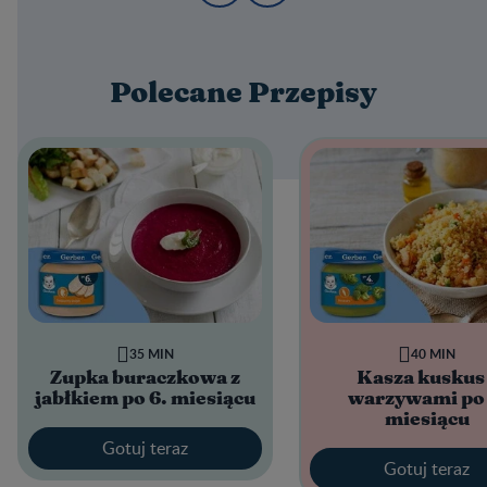
Polecane Przepisy
35 MIN
40 MIN
Zupka buraczkowa z
Kasza kuskus
jabłkiem po 6. miesiącu
warzywami po 
miesiącu
Gotuj teraz
Gotuj teraz