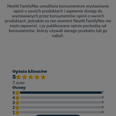
Nestlé FamilyNes umożliwia konsumentom wystawianie
opinii o swoich produktach i zapewnia dostęp do
wystawianych przez konsumentów opinii o swoich
produktach, jednakże na ten moment Nestlé FamilyNes nie
może zapewnić, czy publikowane opinie pochodzą od
konsumentów, którzy używali danego produktu lub go
nabyli.
Opinia klientów​
5
7
ocen
Oceny
5
7
4
0
3
0
2
0
1
0