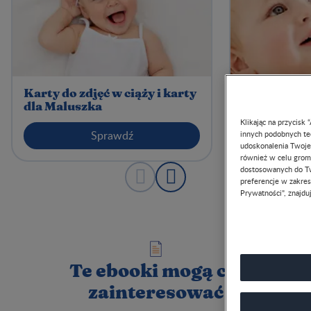
Karty do zdjęć w ciąży i karty
Kalendarz 
dla Maluszka
Klikając na przycisk
Sprawdź
innych podobnych tec
udoskonalenia Twojeg
również w celu groma
dostosowanych do Tw
preferencje w zakresi
Prywatności", znajduj
Te ebooki mogą cię
zainteresować