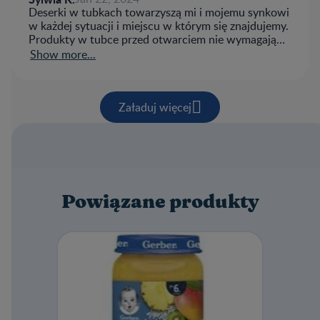
Deserki w tubkach towarzyszą mi i mojemu synkowi
w każdej sytuacji i miejscu w którym się znajdujemy.
Produkty w tubce przed otwarciem nie wymagają
przechowywania w lodówce co pozwala na to, że
Show more...
zawsze zabieram je ze sobą w torebce na spacer lub
do galerii. Mój synek uwielbia jeść a deserki
zwłaszcza :)
Załaduj więcej
Powiązane produkty