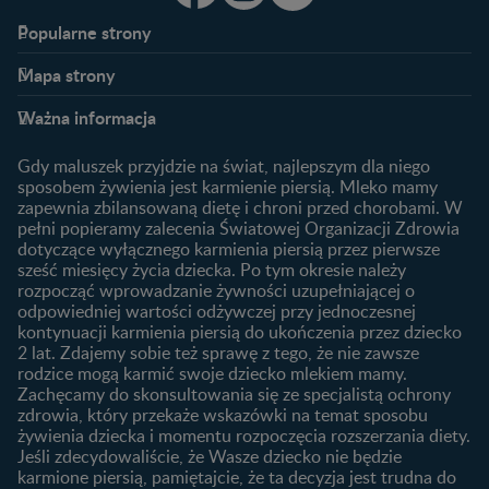
Popularne strony​
Nestlé FamilyNes
Program edukacyjny
Mapa strony​
Kontakt
Zaloguj się / Zarejestruj się
Planowanie ciąży
Ciąża
FAQ
Benefity programu
Ważna informacja
Plamienie implantacyjne –
Kalendarz ciąży
Archiwum artykułów
objawy i przyczyny
1. trymestr ciąży
Gdy maluszek przyjdzie na świat, najlepszym dla niego
Jak zaplanować płeć
Produkty
2. trymestr ciąży
sposobem żywienia jest karmienie piersią. Mleko mamy
dziecka?
zapewnia zbilansowaną dietę i chroni przed chorobami. W
Wyszukiwarka produktów
3. trymestr ciąży
Jak rozpoznać dni płodne?
pełni popieramy zalecenia Światowej Organizacji Zdrowia
Nasze marki
dotyczące wyłącznego karmienia piersią przez pierwsze
Badania przed ciążą
sześć miesięcy życia dziecka. Po tym okresie należy
Planowanie urlopu
rozpocząć wprowadzanie żywności uzupełniającej o
macierzyńskiego
odpowiedniej wartości odżywczej przy jednoczesnej
kontynuacji karmienia piersią do ukończenia przez dziecko
Rozwój dziecka
Żywienie dziecka
2 lat. Zdajemy sobie też sprawę z tego, że nie zawsze
Kalendarz rozwoju dziecka
10 sposobów jak poprawić
rodzice mogą karmić swoje dziecko mlekiem mamy.
laktację
Zachęcamy do skonsultowania się ze specjalistą ochrony
Skoki rozwojowe
zdrowia, który przekaże wskazówki na temat sposobu
Jakie mleko następne
Ząbkowanie u niemowląt
żywienia dziecka i momentu rozpoczęcia rozszerzania diety.
wybrać dla dziecka?
Jeśli zdecydowaliście, że Wasze dziecko nie będzie
Jak rozszerzać dietę
karmione piersią, pamiętajcie, że ta decyzja jest trudna do