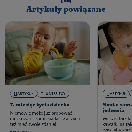
Artykuły powiązane
ARTYKUŁ
7 - 8 MIESIĘCY
ARTYKUŁ
7. miesiąc życia dziecka
Nauka sam
jedzenia
Niemowlę może już próbować
raczkować i samo siadać. Zaczyna
Wasze dziecko
też mieć swoje zdanie!
kawałki na tal
czas, aby spr
6 min czytania