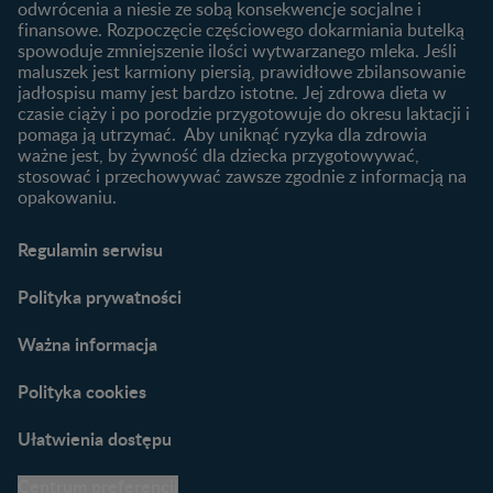
niemowlaka?
odwrócenia a niesie ze sobą konsekwencje socjalne i
finansowe. Rozpoczęcie częściowego dokarmiania butelką
Przydatne materiały dla
spowoduje zmniejszenie ilości wytwarzanego mleka. Jeśli
rodziców
maluszek jest karmiony piersią, prawidłowe zbilansowanie
jadłospisu mamy jest bardzo istotne. Jej zdrowa dieta w
Poradniki dla rodziców
czasie ciąży i po porodzie przygotowuje do okresu laktacji i
Karty do zdjęć dla
pomaga ją utrzymać. Aby uniknąć ryzyka dla zdrowia
Maluszka
ważne jest, by żywność dla dziecka przygotowywać,
Materiały do pobrania
stosować i przechowywać zawsze zgodnie z informacją na
opakowaniu.
Narzędzia dla rodziców
Porady dla rodziców –
Regulamin serwisu
praktyczne wskazówki
naszych ekspertów
Polityka prywatności
Ważna informacja
Polityka cookies
Ułatwienia dostępu
Centrum preferencji