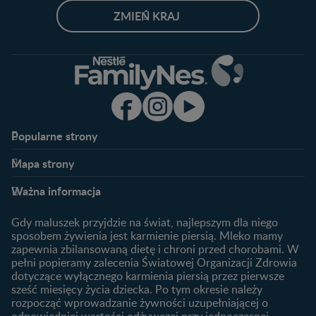
ZMIEŃ KRAJ
Popularne strony​
Nestlé FamilyNes
Program edukacyjny
Mapa strony​
Kontakt
Zaloguj się / Zarejestruj się
Planowanie ciąży
Ciąża
FAQ
Benefity programu
Ważna informacja
Plamienie implantacyjne –
Kalendarz ciąży
Archiwum artykułów
objawy i przyczyny
1. trymestr ciąży
Gdy maluszek przyjdzie na świat, najlepszym dla niego
Jak zaplanować płeć
Produkty
2. trymestr ciąży
sposobem żywienia jest karmienie piersią. Mleko mamy
dziecka?
zapewnia zbilansowaną dietę i chroni przed chorobami. W
Wyszukiwarka produktów
3. trymestr ciąży
Jak rozpoznać dni płodne?
pełni popieramy zalecenia Światowej Organizacji Zdrowia
Nasze marki
dotyczące wyłącznego karmienia piersią przez pierwsze
Badania przed ciążą
sześć miesięcy życia dziecka. Po tym okresie należy
Planowanie urlopu
rozpocząć wprowadzanie żywności uzupełniającej o
macierzyńskiego
odpowiedniej wartości odżywczej przy jednoczesnej