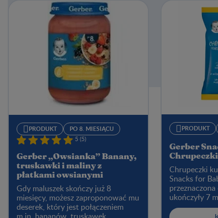
PRODUKT
PRODUKT
PO 8. MIESIĄCU
5 (5)
Gerber Sna
Chrupeczki
Gerber „Owsianka” Banany,
truskawki i maliny z
Chrupeczki ku
płatkami owsianymi
Snacks for Ba
przeznaczona d
Gdy maluszek skończy już 8
ukończyły 7 m
miesięcy, możesz zaproponować mu
naukę samodzi
deserek, który jest połączeniem
Rozmiar, kształ
m.in. bananów, truskawek,