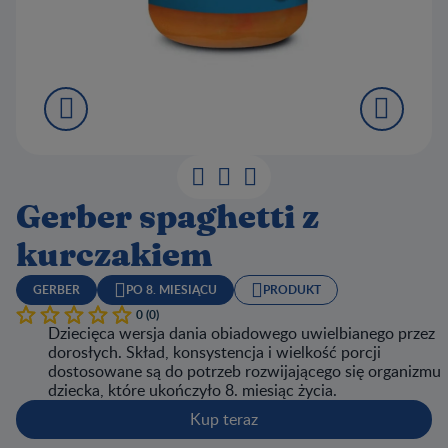
Gerber spaghetti z
kurczakiem
GERBER
PO 8. MIESIĄCU
PRODUKT
0 (0)
Dziecięca wersja dania obiadowego uwielbianego przez
dorosłych. Skład, konsystencja i wielkość porcji
dostosowane są do potrzeb rozwijającego się organizmu
dziecka, które ukończyło 8. miesiąc życia.
Kup teraz