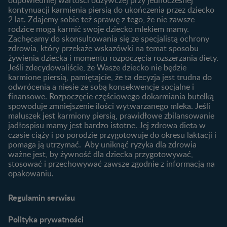
kontynuacji karmienia piersią do ukończenia przez dziecko
Rozwój dziecka
Żywienie dziecka
2 lat. Zdajemy sobie też sprawę z tego, że nie zawsze
Kalendarz rozwoju dziecka
10 sposobów jak poprawić
rodzice mogą karmić swoje dziecko mlekiem mamy.
laktację
Zachęcamy do skonsultowania się ze specjalistą ochrony
Skoki rozwojowe
zdrowia, który przekaże wskazówki na temat sposobu
Jakie mleko następne
Ząbkowanie u niemowląt
żywienia dziecka i momentu rozpoczęcia rozszerzania diety.
wybrać dla dziecka?
Jeśli zdecydowaliście, że Wasze dziecko nie będzie
Jak rozszerzać dietę
karmione piersią, pamiętajcie, że ta decyzja jest trudna do
niemowlaka?
odwrócenia a niesie ze sobą konsekwencje socjalne i
finansowe. Rozpoczęcie częściowego dokarmiania butelką
Przydatne materiały dla
spowoduje zmniejszenie ilości wytwarzanego mleka. Jeśli
rodziców
maluszek jest karmiony piersią, prawidłowe zbilansowanie
jadłospisu mamy jest bardzo istotne. Jej zdrowa dieta w
Poradniki dla rodziców
czasie ciąży i po porodzie przygotowuje do okresu laktacji i
Karty do zdjęć dla
pomaga ją utrzymać. Aby uniknąć ryzyka dla zdrowia
Maluszka
ważne jest, by żywność dla dziecka przygotowywać,
Materiały do pobrania
stosować i przechowywać zawsze zgodnie z informacją na
opakowaniu.
Narzędzia dla rodziców
Porady dla rodziców –
Regulamin serwisu
praktyczne wskazówki
naszych ekspertów
Polityka prywatności