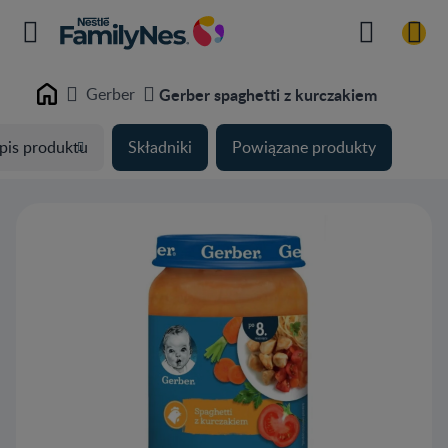
Gerber
Gerber spaghetti z kurczakiem
Home
pis produktu
Składniki
Powiązane produkty