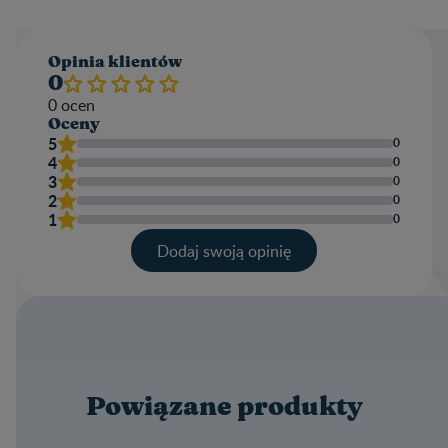
Opinia klientów​
0
0
ocen
Oceny
5
0
4
0
3
0
2
0
1
0
Dodaj swoją opinię​
Twoja ocena
Nazwa użytkownika
Powiązane produkty
Napisz recenzję