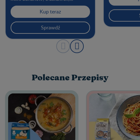
chrupeczek są
czarnych porzeczek, malin oraz
do małej rącz
płatków owsianych. Zgodnie z
Kup teraz
gdzie rośnie k
przepisami prawa produkt nie
produkujemy. 
zawiera substancji konserwujących
Sprawdź
pewność, że w
i barwników. Może się sprawdzić
jakości odpow
podczas nauki kolejnych smaków.
i małych dziec
która świetni
i poza nim.
Polecane Przepisy