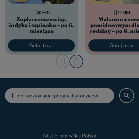
30 MIN
40 MIN
Zupka z soczewicy,
Makaron z sos
indyka i szpinaku – po 6.
pomidorowym dla 
miesiącu
rodziny – po 8. mi
Gotuj teraz
Gotuj teraz
Nestlé FamilyNes Polska