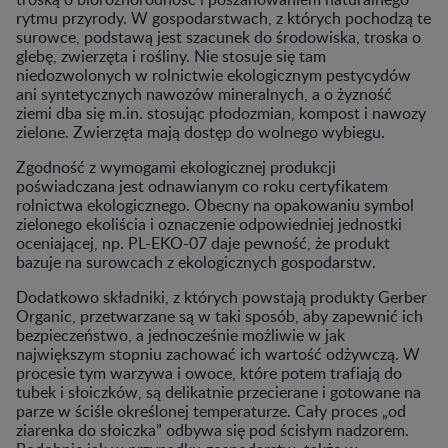
rytmu przyrody. W gospodarstwach, z których pochodzą te
surowce, podstawą jest szacunek do środowiska, troska o
glebę, zwierzęta i rośliny. Nie stosuje się tam
niedozwolonych w rolnictwie ekologicznym pestycydów
ani syntetycznych nawozów mineralnych, a o żyzność
ziemi dba się m.in. stosując płodozmian, kompost i nawozy
zielone. Zwierzęta mają dostęp do wolnego wybiegu.
Zgodność z wymogami ekologicznej produkcji
poświadczana jest odnawianym co roku certyfikatem
rolnictwa ekologicznego. Obecny na opakowaniu symbol
zielonego ekoliścia i oznaczenie odpowiedniej jednostki
oceniającej, np. PL-EKO-07 daje pewność, że produkt
bazuje na surowcach z ekologicznych gospodarstw.
Dodatkowo składniki, z których powstają produkty Gerber
Organic, przetwarzane są w taki sposób, aby zapewnić ich
bezpieczeństwo, a jednocześnie możliwie w jak
największym stopniu zachować ich wartość odżywczą. W
procesie tym warzywa i owoce, które potem trafiają do
tubek i słoiczków, są delikatnie przecierane i gotowane na
parze w ściśle określonej temperaturze. Cały proces „od
ziarenka do słoiczka” odbywa się pod ścisłym nadzorem.