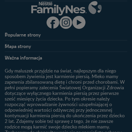
Popularne strony​
Nestlé FamilyNes
Program edukacyjny
Mapa strony​
Kontakt
Zaloguj się / Zarejestruj się
Planowanie ciąży
Ciąża
FAQ
Benefity programu
Ważna informacja
Plamienie implantacyjne –
Kalendarz ciąży
Archiwum artykułów
objawy i przyczyny
1. trymestr ciąży
Gdy maluszek przyjdzie na świat, najlepszym dla niego
Jak zaplanować płeć
Produkty
2. trymestr ciąży
sposobem żywienia jest karmienie piersią. Mleko mamy
dziecka?
zapewnia zbilansowaną dietę i chroni przed chorobami. W
Wyszukiwarka produktów
3. trymestr ciąży
Jak rozpoznać dni płodne?
pełni popieramy zalecenia Światowej Organizacji Zdrowia
Nasze marki
dotyczące wyłącznego karmienia piersią przez pierwsze
Badania przed ciążą
sześć miesięcy życia dziecka. Po tym okresie należy
Planowanie urlopu
rozpocząć wprowadzanie żywności uzupełniającej o
macierzyńskiego
odpowiedniej wartości odżywczej przy jednoczesnej
kontynuacji karmienia piersią do ukończenia przez dziecko
Rozwój dziecka
Żywienie dziecka
2 lat. Zdajemy sobie też sprawę z tego, że nie zawsze
Kalendarz rozwoju dziecka
10 sposobów jak poprawić
rodzice mogą karmić swoje dziecko mlekiem mamy.