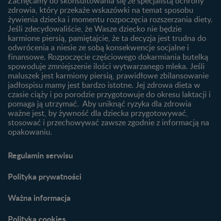
laktację
Zachęcamy do skonsultowania się ze specjalistą ochrony
Skoki rozwojowe
zdrowia, który przekaże wskazówki na temat sposobu
Jakie mleko następne
Ząbkowanie u niemowląt
żywienia dziecka i momentu rozpoczęcia rozszerzania diety.
wybrać dla dziecka?
Jeśli zdecydowaliście, że Wasze dziecko nie będzie
Jak rozszerzać dietę
karmione piersią, pamiętajcie, że ta decyzja jest trudna do
niemowlaka?
odwrócenia a niesie ze sobą konsekwencje socjalne i
finansowe. Rozpoczęcie częściowego dokarmiania butelką
Przydatne materiały dla
spowoduje zmniejszenie ilości wytwarzanego mleka. Jeśli
rodziców
maluszek jest karmiony piersią, prawidłowe zbilansowanie
jadłospisu mamy jest bardzo istotne. Jej zdrowa dieta w
Poradniki dla rodziców
czasie ciąży i po porodzie przygotowuje do okresu laktacji i
Karty do zdjęć dla
pomaga ją utrzymać. Aby uniknąć ryzyka dla zdrowia
Maluszka
ważne jest, by żywność dla dziecka przygotowywać,
Materiały do pobrania
stosować i przechowywać zawsze zgodnie z informacją na
opakowaniu.
Narzędzia dla rodziców
Porady dla rodziców –
Regulamin serwisu
praktyczne wskazówki
naszych ekspertów
Polityka prywatności
Ważna informacja
Polityka cookies