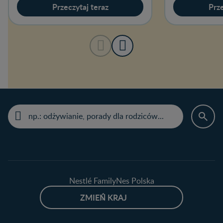
Przeczytaj teraz
Prze
Nestlé FamilyNes Polska
ZMIEŃ KRAJ