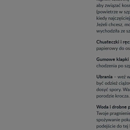
aby związać kos
(powietrze w szp
kiedy najczęści
Jeżeli chcesz, 
wychodziła ze sz
Chusteczki i rę
papierowy do os
Gumowe klapki
chodzenia po sz
Ubrania
– weź w
być odzież ciążo
dosyć spory. Wa
porodzie krocza.
Woda i drobne p
Twoje pragnieni
spożywanie pokar
podejście do tej