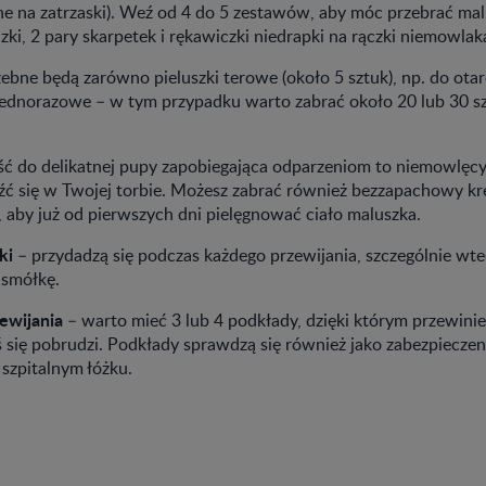
ane na zatrzaski). Weź od 4 do 5 zestawów, aby móc przebrać ma
zki, 2 pary skarpetek i rękawiczki niedrapki na rączki niemowlak
ebne będą zarówno pieluszki terowe (około 5 sztuk), np. do otar
e jednorazowe – w tym przypadku warto zabrać około 20 lub 30 s
ć do delikatnej pupy zapobiegająca odparzeniom to niemowlęcy
eźć się w Twojej torbie. Możesz zabrać również bezzapachowy kr
, aby już od pierwszych dni pielęgnować ciało maluszka.
ki
– przydadzą się podczas każdego przewijania, szczególnie wte
 smółkę.
ewijania
– warto mieć 3 lub 4 podkłady, dzięki którym przewin
ś się pobrudzi. Podkłady sprawdzą się również jako zabezpiecze
 szpitalnym łóżku.