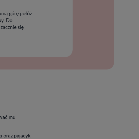
samą górę połóż
by. Do
 zacznie się
ować mu
i oraz pajacyki