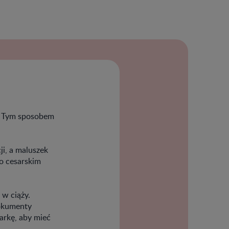
ka. Tym sposobem
ji, a maluszek
o cesarskim
 w ciąży.
dokumenty
arkę, aby mieć