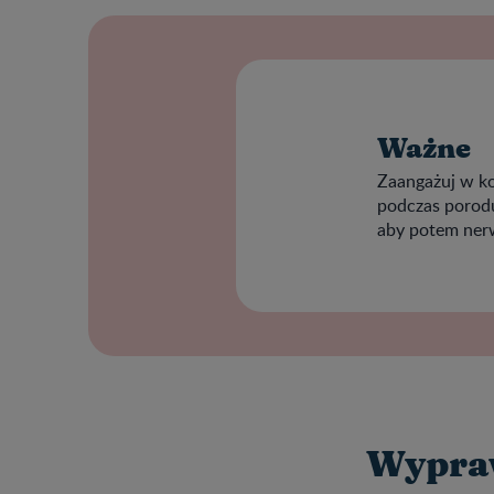
Ważne
Zaangażuj w ko
podczas porodu.
aby potem nerw
Wypra