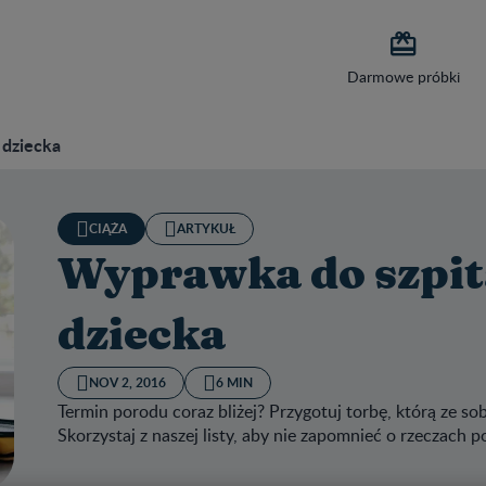

Darmowe próbki
 dziecka
CIĄŻA
ARTYKUŁ
Wyprawka do szpit
dziecka
NOV 2, 2016
6 MIN
Termin porodu coraz bliżej? Przygotuj torbę, którą ze s
Skorzystaj z naszej listy, aby nie zapomnieć o rzeczach 