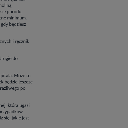
noliną
asie porodu,
utne minimum.
 gdy będziesz
znych i ręcznik
drugie do
pitala. Może to
ek będzie jeszcze
wrażliwego po
ej, która ugasi
 przypadków
się, jakie jest