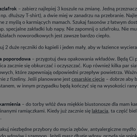
szlafrok
– zabierz najlepiej 3 koszule na zmianę. Jedną przeznac
 np. dłuższy T-shirt), a dwie miej w zanadrzu na przebranie. Najl
ne z myślą o karmiących mamach. Szukaj fasonów z łatwym dost
np. specjalne zakładki lub napy. Nie zapomnij o szlafroku. Nie mu
ziałach noworodkowych jest zawsze bardzo ciepło.
j 2 duże ręczniki do kąpieli i jeden mały, aby w łazience wyciera
na poporodowa
– przygotuj dwa opakowania wkładów. Będą Ci p
ca zacznie się obkurczać i oczyszczać. Kup również kilka par s
wych, które zapewniają odpowiedni przepływ powietrza. Ważne
 nie z fizeliny. Jeśli planowane jest
cesarskie cięcie
– dobrze aby by
anem, w innym przypadku będą kończyć się na wysokości rany 
karmienia
– do torby włóż dwa miękkie biustonosze dla mam ka
nanymi ramiączkami. Kiedy już zacznie się
laktacja
, ta część bie
.
akuj niezbędne przybory do mycia zębów, antyalergiczne mydło 
ę do włosów i szampon. Jeżeli masz długie włosy, przyda się spin