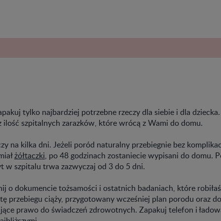
pakuj tylko najbardziej potrzebne rzeczy dla siebie i dla dziec
z ilość szpitalnych zarazków, które wrócą z Wami do domu.
zy na kilka dni. Jeżeli poród naturalny przebiegnie bez komplikac
 miał
żółtaczki
, po 48 godzinach zostaniecie wypisani do domu. P
t w szpitalu trwa zazwyczaj od 3 do 5 dni.
ij o dokumencie tożsamości i ostatnich badaniach, które robiłaś
rtę przebiegu ciąży, przygotowany wcześniej plan porodu oraz 
jące prawo do świadczeń zdrowotnych. Zapakuj telefon i ładow
ajbliższymi.