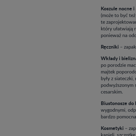
Koszule nocne i 
(może to być też
te zaprojektowa
który ułatwiają 
ponieważ na odd
Ręczniki
– zapaku
Wkłady i bieliz
po porodzie maci
majtek poporodo
były z siateczki,
podwyższonym st
cesarskim.
Biustonosze do 
wygodnymi, odpi
bardzo pomocna
Kosmetyki
– zap
kąpieli, szczotk