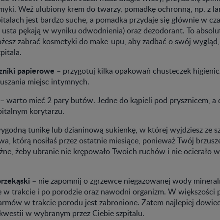
myki. Weź ulubiony krem do twarzy, pomadkę ochronną, np. z la
italach jest bardzo suche, a pomadka przydaje się głównie w cz
ej usta pękają w wyniku odwodnienia) oraz dezodorant. To absol
możesz zabrać kosmetyki do make-upu, aby zadbać o swój wygląd,
pitala.
czniki papierowe
– przygotuj kilka opakowań chusteczek higienic
uszania miejsc intymnych.
– warto mieć 2 pary butów. Jedne do kąpieli pod prysznicem, a 
pitalnym korytarzu.
ygodną tunikę lub dzianinową sukienkę, w której wyjdziesz ze sz
wa, którą nosiłaś przez ostatnie miesiące, ponieważ Twój brzusz
żne, żeby ubranie nie krępowało Twoich ruchów i nie ocierało 
rzekąski
– nie zapomnij o zgrzewce niegazowanej wody mineraln
e w trakcie i po porodzie oraz nawodni organizm. W większości
mów w trakcie porodu jest zabronione. Zatem najlepiej dowiedz 
 kwestii w wybranym przez Ciebie szpitalu.