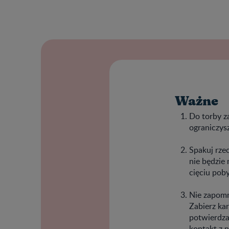
Ważne
Do torby za
ograniczys
Spakuj rzec
nie będzie
cięciu poby
Nie zapomn
Zabierz ka
potwierdza
kontakt z n