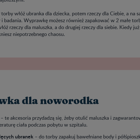
 torby włóż ubranka dla dziecka, potem rzeczy dla Ciebie, a na 
i badania. Wyprawkę możesz również zapakować w 2 małe tor
łóż rzeczy dla maluszka, a do drugiej rzeczy dla siebie. Kiedy już
kniesz niepotrzebnego chaosu.
wka dla noworodka
– te akcesoria przydadzą się, żeby otulić maluszka i zagwarant
raturę ciała podczas pobytu w szpitalu.
ęcych ubranek
– do torby zapakuj bawełniane body i półśpioszk