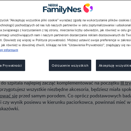
przycisk “Akceptuję wszystkie pliki cookie” wyrażasz zgodę na wykorzystanie plików cookies 
chnologii) pochodzących od nas lub naszych partnerów w celu zoptymalizowania i udoskona
a związanego z korzystaniem z tej strony, mierzenia liczby odwiedzin, jak również w celu g
formacji umożliwiających nam i naszym partnerom dostarczanie reklam dostosowanych do Tw
, co powinno znaleźć się w Twojej torbie do szpitala? Koniecznie
ń. Dowiedz się więcej w Polityce prywatności. Możesz ustawić swoje preferencje w zakres
, jak również w dowolnej chwili, klikając na link "Ustawienia Prywatności", znajdujący się na 
awkę dla maluszka i dla siebie. Przygotuj z nami własną listę 
ej informacji
pewnością przydadzą Ci się w trakcie pobytu w szpitalu.
zacząć pakować torbę do szp
a Prywatności
Odrzucenie wszystkich
Akceptuję wszystkie
i do szpitala najlepiej zacząć komplementować na początku
III t
 przygotujesz wszystkie niezbędne akcesoria, będziesz miała spo
sować się
przed samym porodem. Co oprócz podstawowych badań,
i czy wynik posiewu w kierunku paciorkowca, powinnaś mieć w 
kazówki.