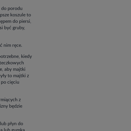
z do porodu
epsze koszule to
ępem do piersi,
si być gruby,
ć nim ręce.
otrzebne, kiedy
iateczkowych
, aby majtki
ły to majtki z
po cięciu
rmiących z
lizny będzie
lub płyn do
ka lub gumka,