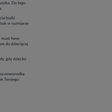
luszka. Do tego
a.
cia buźki
ztuk w rozmiarze
 must have,
em do dziecięcej
dy, gdy dziecko
iesz noworodka
nie Twojego