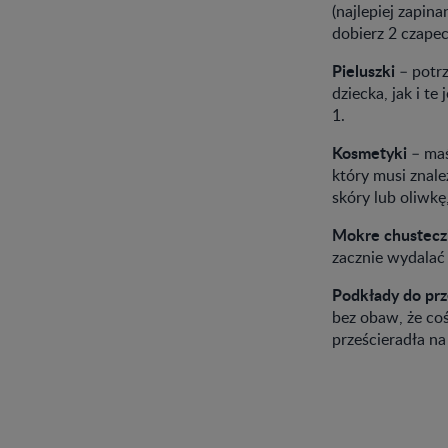
(najlepiej zapin
dobierz 2 czapec
Pieluszki
– potrz
dziecka, jak i t
1.
Kosmetyki
– maś
który musi znal
skóry lub oliwkę
Mokre chustecz
zacznie wydalać
Podkłady do prz
bez obaw, że co
prześcieradła na