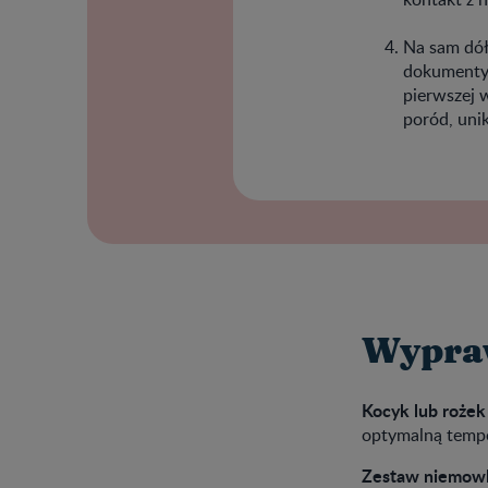
Na sam dół
dokumenty 
pierwszej w
poród, uni
Wypra
Kocyk lub rożek
optymalną tempe
Zestaw niemowl