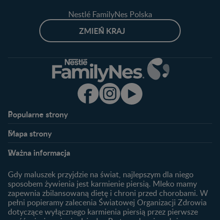
Nestlé FamilyNes Polska
ZMIEŃ KRAJ
Popularne strony​
Nestlé FamilyNes
Program edukacyjny
Mapa strony​
Kontakt
Zaloguj się / Zarejestruj się
Planowanie ciąży
Ciąża
FAQ
Benefity programu
Ważna informacja
Plamienie implantacyjne –
Kalendarz ciąży
Archiwum artykułów
objawy i przyczyny
1. trymestr ciąży
Gdy maluszek przyjdzie na świat, najlepszym dla niego
Jak zaplanować płeć
Produkty
2. trymestr ciąży
sposobem żywienia jest karmienie piersią. Mleko mamy
dziecka?
zapewnia zbilansowaną dietę i chroni przed chorobami. W
Wyszukiwarka produktów
3. trymestr ciąży
Jak rozpoznać dni płodne?
pełni popieramy zalecenia Światowej Organizacji Zdrowia
Nasze marki
dotyczące wyłącznego karmienia piersią przez pierwsze
Badania przed ciążą