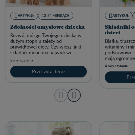
ARTYKUŁ
13-24 MIESIĄCE
ARTYKUŁ
Zdolności umysłowe dziecka
Składniki 
dzieci
Rozwój mózgu Twojego dziecka w
dużym stopniu zależy od
Białka, tłusz
prawidłowej diety. Czy wiesz, jaki
witaminy i min
składnik menu ma największe
podstawowe s
znaczenie dla zdolności
mają ogromne 
2 min czytania
umysłowych niemowlęcia?
prawidłowego
4 min czytania
maluszka.
Przeczytaj teraz
Prze