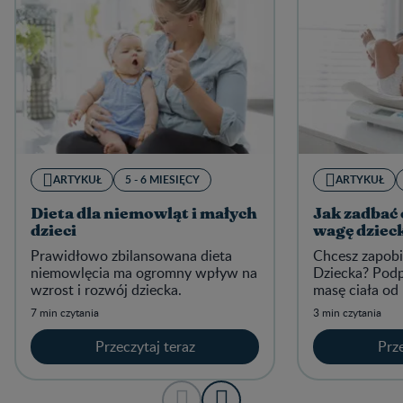
ARTYKUŁ
5 - 6 MIESIĘCY
ARTYKUŁ
Dieta dla niemowląt i małych
Jak zadbać
dzieci
wagę dziec
Prawidłowo zbilansowana dieta
Chcesz zapob
niemowlęcia ma ogromny wpływ na
Dziecka? Podp
wzrost i rozwój dziecka.
masę ciała od 
7 min czytania
3 min czytania
Przeczytaj teraz
Prze