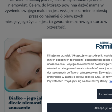
niemowląt. Celem, do którego powinna dążyć mama w
żywieniu swojego malucha jest wyłączne karmienie piersią
przez co najmniej 6 pierwszych
miesięcy jego życia – jest to gwarantem zdrowego startu w
przyszłość.
Klikając na przycisk “Akceptuję wszystkie pliki cook
innych podobnych technologii) pochodzących od nas 
udoskonalenia Twojego doświadczenia związanego z ko
również w celu gromadzenia istotnych informacji um
dostosowanych do Twoich zainteresowań. Dowiedz si
preferencje w zakresie plików cookies tutaj, jak równ
W
Prywatności", znajdujący się na dole naszej strony.
Ustawien
Białko – jego jakość i ilość w
Prawidłowa
diecie niemowląt ma
wcześniaka
znaczenie
wyglądać?
Akceptuję ws