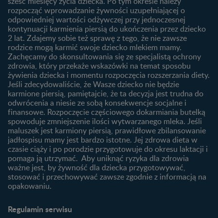
sześć miesięcy życia dziecka. Po tym okresie należy
Planowanie urlopu
rozpocząć wprowadzanie żywności uzupełniającej o
macierzyńskiego
odpowiedniej wartości odżywczej przy jednoczesnej
kontynuacji karmienia piersią do ukończenia przez dziecko
Rozwój dziecka
Żywienie dziecka
2 lat. Zdajemy sobie też sprawę z tego, że nie zawsze
Kalendarz rozwoju dziecka
10 sposobów jak poprawić
rodzice mogą karmić swoje dziecko mlekiem mamy.
laktację
Zachęcamy do skonsultowania się ze specjalistą ochrony
Skoki rozwojowe
zdrowia, który przekaże wskazówki na temat sposobu
Jakie mleko następne
Ząbkowanie u niemowląt
żywienia dziecka i momentu rozpoczęcia rozszerzania diety.
wybrać dla dziecka?
Jeśli zdecydowaliście, że Wasze dziecko nie będzie
Jak rozszerzać dietę
karmione piersią, pamiętajcie, że ta decyzja jest trudna do
niemowlaka?
odwrócenia a niesie ze sobą konsekwencje socjalne i
finansowe. Rozpoczęcie częściowego dokarmiania butelką
Przydatne materiały dla
spowoduje zmniejszenie ilości wytwarzanego mleka. Jeśli
rodziców
maluszek jest karmiony piersią, prawidłowe zbilansowanie
jadłospisu mamy jest bardzo istotne. Jej zdrowa dieta w
Poradniki dla rodziców
czasie ciąży i po porodzie przygotowuje do okresu laktacji i
Karty do zdjęć dla
pomaga ją utrzymać. Aby uniknąć ryzyka dla zdrowia
Maluszka
ważne jest, by żywność dla dziecka przygotowywać,
Materiały do pobrania
stosować i przechowywać zawsze zgodnie z informacją na
opakowaniu.
Narzędzia dla rodziców
Porady dla rodziców –
Regulamin serwisu
praktyczne wskazówki