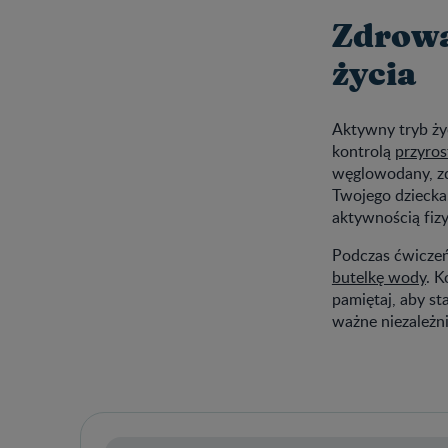
Zdrowa
życia
Aktywny tryb ży
kontrolą
przyros
węglowodany, zd
Twojego dziecka.
aktywnością fizy
Podczas ćwiczeń
butelkę wody
. K
pamiętaj, aby st
ważne niezależn