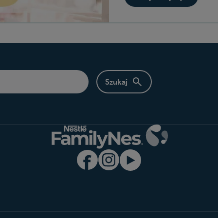
Program edukacyjny
Produkty
Zaloguj się / Zarejestruj się
Wyszukiwarka 
Ciąża
Rozwój dziecka