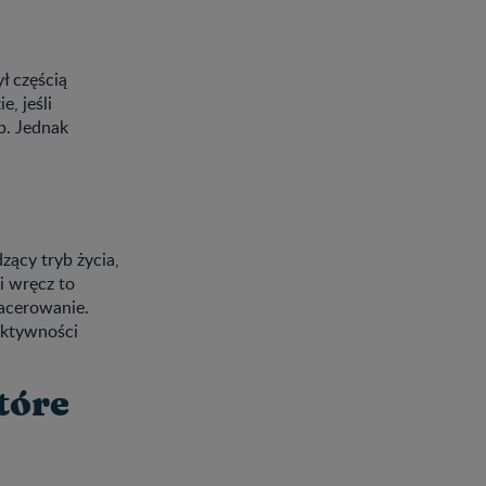
ł częścią
, jeśli
ób. Jednak
dzący tryb życia,
i wręcz to
pacerowanie.
 aktywności
tóre