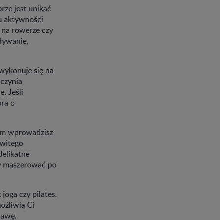
rze jest unikać
u aktywności
a na rowerze czy
pływanie,
 wykonuje się na
aczynia
. Jeśli
ora o
sem wprowadzisz
owitego
delikatne
zy maszerować po
 joga czy pilates.
ożliwią Ci
bawę.