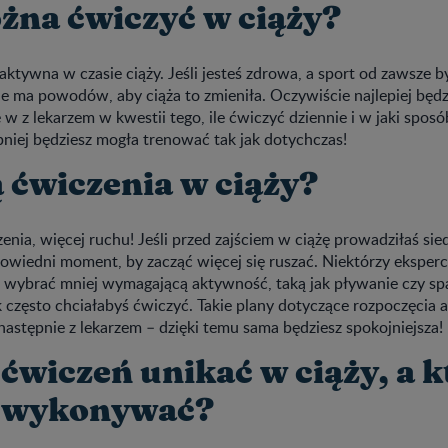
żna ćwiczyć w ciąży?
aktywna w czasie ciąży. Jeśli jesteś zdrowa, a sport od zawsze by
ie ma powodów, aby ciąża to zmieniła. Oczywiście najlepiej będzie
ę w z lekarzem w kwestii tego, ile ćwiczyć dziennie i w jaki spos
iej będziesz mogła trenować tak jak dotychczas!
ą ćwiczenia w ciąży?
zenia, więcej ruchu! Jeśli przed zajściem w ciążę prowadziłaś sie
owiedni moment, by zacząć więcej się ruszać. Niektórzy eksperc
z wybrać mniej wymagającą aktywność, taką jak pływanie czy s
k często chciałabyś ćwiczyć. Takie plany dotyczące rozpoczęcia
astępnie z lekarzem – dzięki temu sama będziesz spokojniejsza!
ćwiczeń unikać w ciąży, a k
 wykonywać?