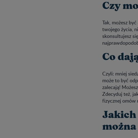
Czy mo
Tak, możesz być 
twojego życia, n
skonsultujesz si
najprawdopodobn
Co daj
Czyli: mniej sied
może to być odp
zalecają! Możes
Zdecyduj też, ja
fizycznej omów n
Jakich 
można