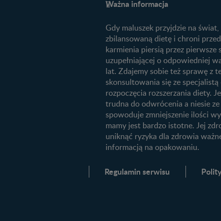
FAQ
Ważna informacja
Plamienie implantacyjne – objawy
Archiwum artykułów
przyczyny
Gdy maluszek przyjdzie na świat,
Jak zaplanować płeć dziecka?
zbilansowaną dietę i chroni prz
Jak rozpoznać dni płodne?
karmienia piersią przez pierwsze
uzupełniającej o odpowiedniej wa
Badania przed ciążą
lat. Zdajemy sobie też sprawę z
Planowanie urlopu macierzyński
skonsultowania się ze specjalis
rozpoczęcia rozszerzania diety. Je
Żywienie dziecka
trudna do odwrócenia a niesie z
10 sposobów jak poprawić laktac
spowoduje zmniejszenie ilości wy
mamy jest bardzo istotne. Jej zdr
Jakie mleko następne wybrać dla
uniknąć ryzyka dla zdrowia ważn
dziecka?
informacją na opakowaniu.
Jak rozszerzać dietę niemowlaka?
Regulamin serwisu
Polit