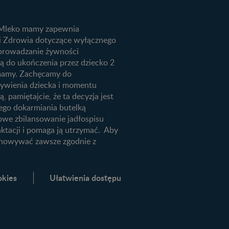
ju dziecka
we
ą. Mleko mamy zapewnia
niemowląt
ji Zdrowia dotyczące wyłącznego
 wprowadzanie żywności
ią do ukończenia przez dziecko 2
m mamy. Zachęcamy do
żywienia dziecka i momentu
, pamiętajcie, że ta decyzja jest
ego dokarmiania butelką
łowe zbilansowanie jadłospisu
aktacji i pomaga ją utrzymać. Aby
echowywać zawsze zgodnie z
okies
Ułatwienia dostępu