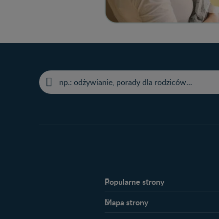
Popularne strony​
Nestlé FamilyNes
Mapa strony​
Kontakt
Planowanie ciąży