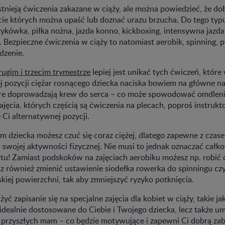
stnieją ćwiczenia zakazane w ciąży, ale można powiedzieć, że dob
cie których można upaść lub doznać urazu brzucha. Do tego typ
zykówka, piłka nożna, jazda konno, kickboxing, intensywna jazd
. Bezpieczne ćwiczenia w ciąży to natomiast aerobik, spinning, 
dzenie.
rugim i trzecim trymestrze
lepiej jest unikać tych ćwiczeń, które
j pozycji ciężar rosnącego dziecka naciska bowiem na główne n
re doprowadzają krew do serca – co może spowodować omdlenie
ajęcia, których częścią są ćwiczenia na plecach, poproś instrukt
Ci alternatywnej pozycji.
m dziecka możesz czuć się coraz ciężej, dlatego zapewne z cza
swojej aktywności fizycznej. Nie musi to jednak oznaczać całk
rtu! Zamiast podskoków na zajęciach aerobiku możesz np. robić 
sz również zmienić ustawienie siodełka rowerka do spinningu c
iej powierzchni, tak aby zmniejszyć ryzyko potknięcia.
ć zapisanie się na specjalne zajęcia dla kobiet w ciąży, takie jak
 idealnie dostosowane do Ciebie i Twojego dziecka, lecz także um
 przyszłych mam – co będzie motywujące i zapewni Ci dobrą za