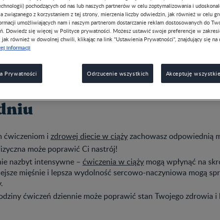
chnologii) pochodzących od nas lub naszych partnerów w celu zoptymalizowania i udoskona
może w pozytywny sposób wpłynąć na zdrowie zarówno 
a związanego z korzystaniem z tej strony, mierzenia liczby odwiedzin, jak również w celu g
formacji umożliwiających nam i naszym partnerom dostarczanie reklam dostosowanych do Tw
ń. Dowiedz się więcej w Polityce prywatności. Możesz ustawić swoje preferencje w zakres
, jak również w dowolnej chwili, klikając na link "Ustawienia Prywatności", znajdujący się na 
ej informacji
ą ćwiczenia w ciąży? 4 powo
a Prywatności
Odrzucenie wszystkich
Akceptuję wszystkie
 warto robić lekki trening 
dniu
im ćwiczeniom i
zdrowej diecie w ciąży
zachowasz odpowiednią ma
izyczna może poprawić Ci nastrój!
nie nazbyt intensywne –
ćwiczenia w ciąży
mogą wpłynąć na skr
niejsze mięśnie i lepsza wydolność sercowo-naczyniowa mogą spr
.
odziny ćwiczeń dziennie może poprawić stan Twojego zdrowia i