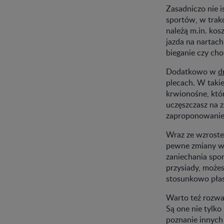
Zasadniczo nie i
sportów, w trak
należą m.in. kos
jazda na nartach
bieganie czy cho
Dodatkowo w
d
plecach. W takie
krwionośne, któ
uczęszczasz na z
zaproponowanie 
Wraz ze wzroste
pewne zmiany w 
zaniechania spo
przysiady, może
stosunkowo płask
Warto też rozważy
Są one nie tylko
poznanie innych