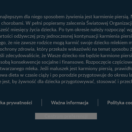
Benefity programu
Nasze marki
 i
Kalendarz ciąży
Kalendarz rozwo
Skoki rozwojo
1. trymestr ciąży
 najlepszym dla niego sposobem żywienia jest karmienie piersi
Ząbkowanie u 
ed chorobami. W pełni popieramy zalecenia Światowej Organizac
2. trymestr ciąży
 sześć miesięcy życia dziecka. Po tym okresie należy rozpocząć
3. trymestr ciąży
rtości odżywczej przy jednoczesnej kontynuacji karmienia piers
 tego, że nie zawsze rodzice mogą karmić swoje dziecko mlekie
ego
tą ochrony zdrowia, który przekaże wskazówki na temat sposobu 
śli zdecydowaliście, że Wasze dziecko nie będzie karmione piersią
Przydatne materiały dla rodziców
e sobą konsekwencje socjalne i finansowe. Rozpoczęcie częściow
ję
Poradniki dla rodziców
twarzanego mleka. Jeśli maluszek jest karmiony piersią, prawid
owa dieta w czasie ciąży i po porodzie przygotowuje do okresu l
Karty do zdjęć dla Maluszka
e jest, by żywność dla dziecka przygotowywać, stosować i prz
Materiały do pobrania
Narzędzia dla rodziców
yka prywatności
Ważna informacja
Polityka co
Porady dla rodziców – praktyczne
wskazówki naszych ekspertów
Centrum preferencji