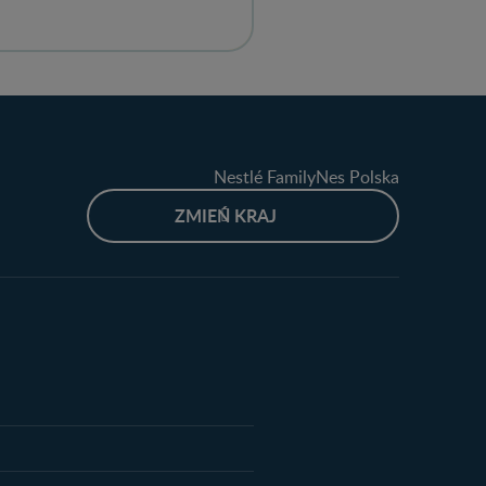
Nestlé FamilyNes Polska
ZMIEŃ KRAJ
produktów