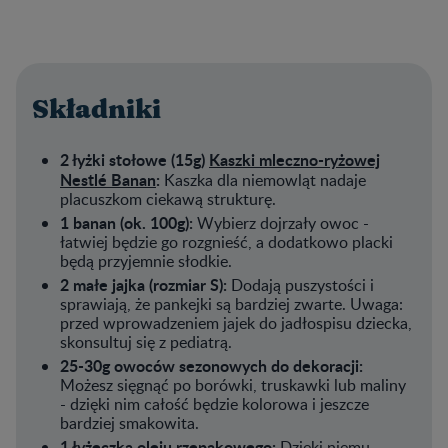
Składniki
2 łyżki stołowe (15g)
Kaszki mleczno-ryżowej
Nestlé Banan
:
Kaszka dla niemowląt nadaje
placuszkom ciekawą strukturę.
1 banan (ok. 100g):
Wybierz dojrzały owoc -
łatwiej będzie go rozgnieść, a dodatkowo placki
będą przyjemnie słodkie.
2 małe jajka (rozmiar S):
Dodają puszystości i
sprawiają, że pankejki są bardziej zwarte. Uwaga:
przed wprowadzeniem jajek do jadłospisu dziecka,
skonsultuj się z pediatrą.
25-30g owoców sezonowych do dekoracji:
Możesz sięgnąć po borówki, truskawki lub maliny
- dzięki nim całość będzie kolorowa i jeszcze
bardziej smakowita.
1 łyżeczka oleju rzepakowego:
Dzięki niemu