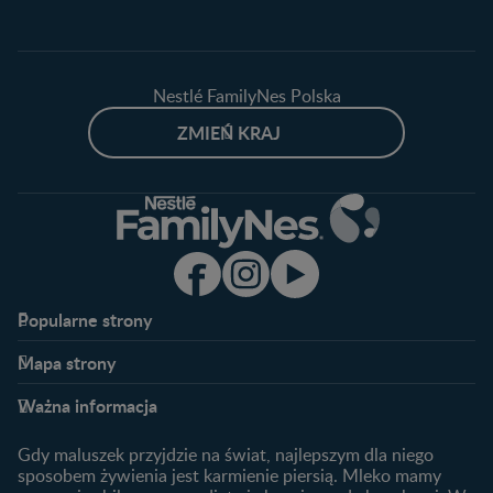
Nestlé FamilyNes Polska
ZMIEŃ KRAJ
Popularne strony​
Nestlé FamilyNes
Program edukacyjny
Mapa strony​
Kontakt
Zaloguj się / Zarejestruj się
Planowanie ciąży
Ciąża
FAQ
Benefity programu
Ważna informacja
Plamienie implantacyjne –
Kalendarz ciąży
Archiwum artykułów
objawy i przyczyny
1. trymestr ciąży
Gdy maluszek przyjdzie na świat, najlepszym dla niego
Jak zaplanować płeć
Produkty
2. trymestr ciąży
sposobem żywienia jest karmienie piersią. Mleko mamy
dziecka?