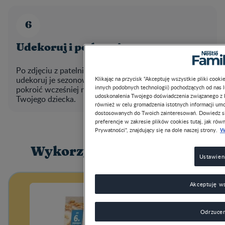
Udekoruj i podawaj
Po zdjęciu z patelni poczekaj aż placki ostygną i
udekoruj je sezonowymi owocami. Pamiętaj, by owoce
Klikając na przycisk “Akceptuję wszystkie pliki cook
innych podobnych technologii) pochodzących od nas 
pokroić wcześniej na kawałki odpowiednie dla
udoskonalenia Twojego doświadczenia związanego z ko
Twojego dziecka.
również w celu gromadzenia istotnych informacji um
dostosowanych do Twoich zainteresowań. Dowiedz si
preferencje w zakresie plików cookies tutaj, jak równ
W
Prywatności", znajdujący się na dole naszej strony.
Wykorzystane produkty
Ustawien
Akceptuję ws
Odrzucen