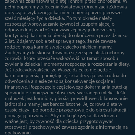
zapewnia zbilansowaną dietę i chroni przed chorobami. W
Wyszukiwarka produktów
3. trymestr ciąży
Jak rozpoznać dni płodne?
pełni popieramy zalecenia Światowej Organizacji Zdrowia
Nasze marki
dotyczące wyłącznego karmienia piersią przez pierwsze
Badania przed ciążą
sześć miesięcy życia dziecka. Po tym okresie należy
Planowanie urlopu
rozpocząć wprowadzanie żywności uzupełniającej o
macierzyńskiego
odpowiedniej wartości odżywczej przy jednoczesnej
kontynuacji karmienia piersią do ukończenia przez dziecko
Rozwój dziecka
Żywienie dziecka
2 lat. Zdajemy sobie też sprawę z tego, że nie zawsze
Kalendarz rozwoju dziecka
10 sposobów jak poprawić
rodzice mogą karmić swoje dziecko mlekiem mamy.
laktację
Zachęcamy do skonsultowania się ze specjalistą ochrony
Skoki rozwojowe
zdrowia, który przekaże wskazówki na temat sposobu
Jakie mleko następne
Ząbkowanie u niemowląt
żywienia dziecka i momentu rozpoczęcia rozszerzania diety.
wybrać dla dziecka?
Jeśli zdecydowaliście, że Wasze dziecko nie będzie
Jak rozszerzać dietę
karmione piersią, pamiętajcie, że ta decyzja jest trudna do
niemowlaka?
odwrócenia a niesie ze sobą konsekwencje socjalne i
finansowe. Rozpoczęcie częściowego dokarmiania butelką
Przydatne materiały dla
spowoduje zmniejszenie ilości wytwarzanego mleka. Jeśli
rodziców
maluszek jest karmiony piersią, prawidłowe zbilansowanie
jadłospisu mamy jest bardzo istotne. Jej zdrowa dieta w
Poradniki dla rodziców
czasie ciąży i po porodzie przygotowuje do okresu laktacji i
Karty do zdjęć dla
pomaga ją utrzymać. Aby uniknąć ryzyka dla zdrowia
Maluszka
ważne jest, by żywność dla dziecka przygotowywać,
Materiały do pobrania
stosować i przechowywać zawsze zgodnie z informacją na
opakowaniu.
Narzędzia dla rodziców