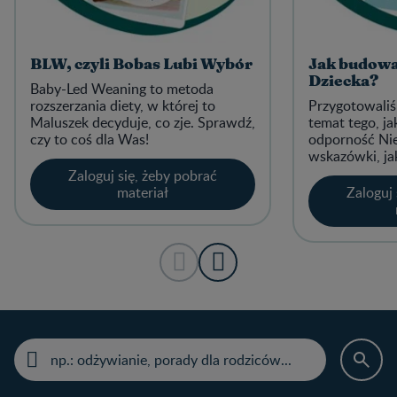
BLW, czyli Bobas Lubi Wybór
Jak budowa
Dziecka?
Baby-Led Weaning to metoda
rozszerzania diety, w której to
Przygotowaliś
Maluszek decyduje, co zje. Sprawdź,
temat tego, jak
czy to coś dla Was!
odporność Nie
wskazówki, jak
Zaloguj się, żeby pobrać
materiał
Zaloguj 