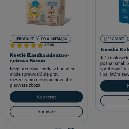
PRODUKT
PO 6. MIESIĄCU
PRODUKT
4.9 (8)
Kaszka 8 zb
Nestlé Kaszka mleczno-
Jeśli maluszek
ryżowa Banan
poznał smak p
Bezglutenowa kaszka z bananem
spróbować nas
może sprawdzić się przy
lipą, która zaw
rozszerzaniu diety niemowląt o
pełnoziarnistą
pierwsze zboża.
Kup teraz
Sprawdź