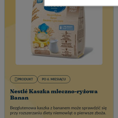
PRODUKT
PO 6. MIESIĄCU
Nestlé Kaszka mleczno-ryżowa
Banan
Bezglutenowa kaszka z bananem może sprawdzić się
przy rozszerzaniu diety niemowląt o pierwsze zboża.