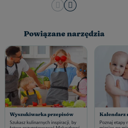
Powiązane narzędzia
Wyszukiwarka przepisów
Kalendarz 
Szukasz kulinarnych inspiracji, by
Poznaj etapy
łatwo przygotowywać Maluszkowi
miesiąc po mi