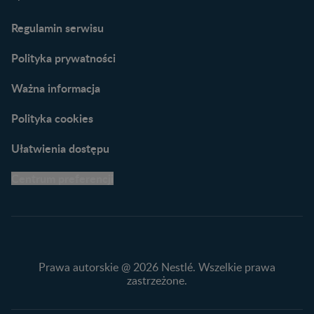
Porady dla rodziców –
Regulamin serwisu
praktyczne wskazówki
naszych ekspertów
Polityka prywatności
Ważna informacja
Polityka cookies
Ułatwienia dostępu
Centrum preferencji
Prawa autorskie @ 2026 Nestlé. Wszelkie prawa
zastrzeżone.