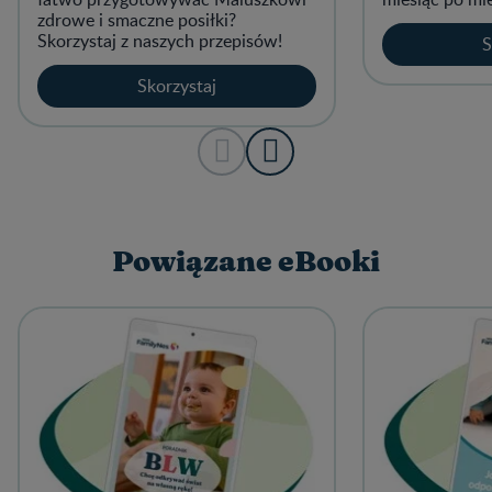
zdrowe i smaczne posiłki?
Skorzystaj z naszych przepisów!
S
Skorzystaj
Powiązane eBooki