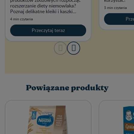
produktów zbożowych rozpocząć
korzystać!
rozszerzanie diety niemowlaka?
5 min czytania
Poznaj delikatne kleiki i kaszki
zbożowe od Nestlé, które są
Prze
4 min czytania
źródłem cennych składników
odżywczych, m.in.
Przeczytaj teraz
Powiązane produkty