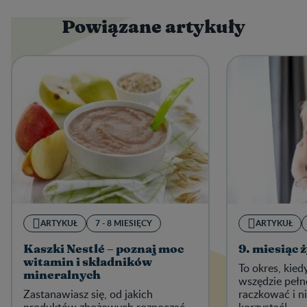
Powiązane artykuły
ARTYKUŁ
7 - 8 MIESIĘCY
ARTYKUŁ
Kaszki Nestlé – poznaj moc
9. miesiąc 
witamin i składników
To okres, kied
mineralnych
wszędzie pełn
Zastanawiasz się, od jakich
raczkować i ni