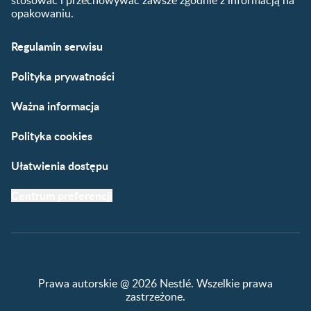
opakowaniu.
Narzędzia dla rodziców
Porady dla rodziców –
Regulamin serwisu
praktyczne wskazówki
naszych ekspertów
Polityka prywatności
Ważna informacja
Polityka cookies
Ułatwienia dostępu
Centrum preferencji
Prawa autorskie @ 2026 Nestlé. Wszelkie prawa
zastrzeżone.