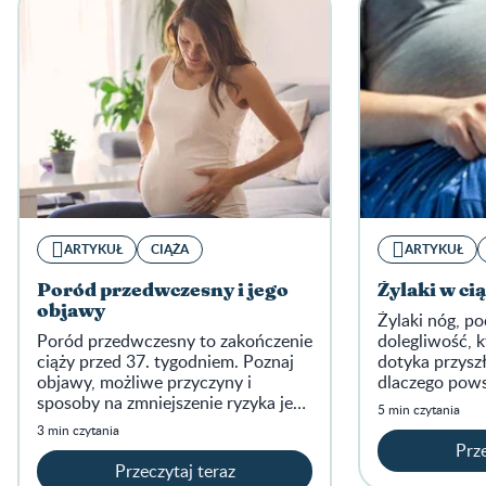
ARTYKUŁ
CIĄŻA
ARTYKUŁ
Poród przedwczesny i jego
Żylaki w ci
objawy
Żylaki nóg, p
Poród przedwczesny to zakończenie
dolegliwość, 
ciąży przed 37. tygodniem. Poznaj
dotyka przysz
objawy, możliwe przyczyny i
dlaczego powst
sposoby na zmniejszenie ryzyka jego
im zapobiegać
5 min czytania
wystąpienia.
3 min czytania
Prze
Przeczytaj teraz