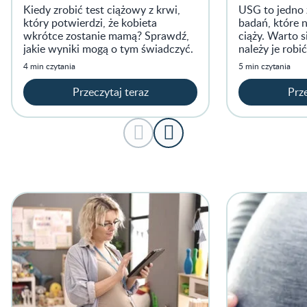
Kiedy zrobić test ciążowy z krwi,
USG to jedno 
który potwierdzi, że kobieta
badań, które 
wkrótce zostanie mamą? Sprawdź,
ciąży. Warto s
jakie wyniki mogą o tym świadczyć.
należy je robić
ma ono wpływ
4 min czytania
5 min czytania
Przeczytaj teraz
Prze