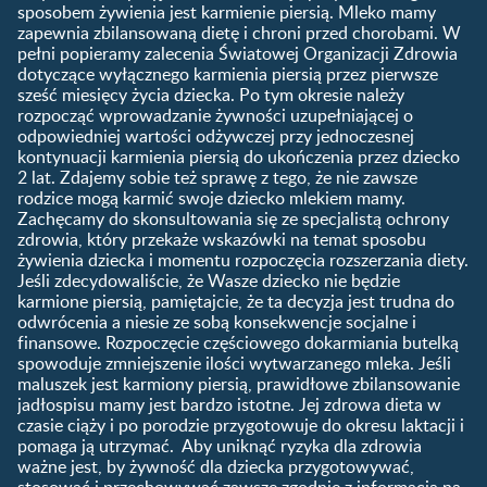
Produkty
2. trymestr ciąży
sposobem żywienia jest karmienie piersią. Mleko mamy
dziecka?
zapewnia zbilansowaną dietę i chroni przed chorobami. W
Wyszukiwarka produktów
3. trymestr ciąży
Jak rozpoznać dni płodne?
pełni popieramy zalecenia Światowej Organizacji Zdrowia
Nasze marki
dotyczące wyłącznego karmienia piersią przez pierwsze
Badania przed ciążą
sześć miesięcy życia dziecka. Po tym okresie należy
Planowanie urlopu
rozpocząć wprowadzanie żywności uzupełniającej o
macierzyńskiego
odpowiedniej wartości odżywczej przy jednoczesnej
kontynuacji karmienia piersią do ukończenia przez dziecko
Rozwój dziecka
Żywienie dziecka
2 lat. Zdajemy sobie też sprawę z tego, że nie zawsze
Kalendarz rozwoju dziecka
10 sposobów jak poprawić
rodzice mogą karmić swoje dziecko mlekiem mamy.
laktację
Zachęcamy do skonsultowania się ze specjalistą ochrony
Skoki rozwojowe
zdrowia, który przekaże wskazówki na temat sposobu
Jakie mleko następne
Ząbkowanie u niemowląt
żywienia dziecka i momentu rozpoczęcia rozszerzania diety.
wybrać dla dziecka?
Jeśli zdecydowaliście, że Wasze dziecko nie będzie
Jak rozszerzać dietę
karmione piersią, pamiętajcie, że ta decyzja jest trudna do
niemowlaka?
odwrócenia a niesie ze sobą konsekwencje socjalne i
finansowe. Rozpoczęcie częściowego dokarmiania butelką
Przydatne materiały dla
spowoduje zmniejszenie ilości wytwarzanego mleka. Jeśli
rodziców
maluszek jest karmiony piersią, prawidłowe zbilansowanie
jadłospisu mamy jest bardzo istotne. Jej zdrowa dieta w
Poradniki dla rodziców
czasie ciąży i po porodzie przygotowuje do okresu laktacji i
Karty do zdjęć dla
pomaga ją utrzymać. Aby uniknąć ryzyka dla zdrowia
Maluszka
ważne jest, by żywność dla dziecka przygotowywać,
Materiały do pobrania
stosować i przechowywać zawsze zgodnie z informacją na