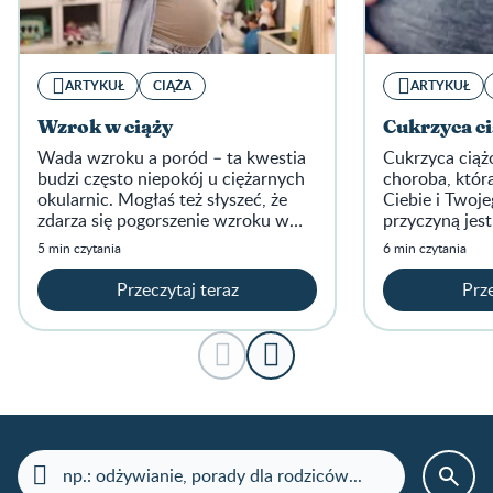
ARTYKUŁ
CIĄŻA
ARTYKUŁ
Wzrok w ciąży
Cukrzyca c
Wada wzroku a poród – ta kwestia
Cukrzyca cią
budzi często niepokój u ciężarnych
choroba, któr
okularnic. Mogłaś też słyszeć, że
Ciebie i Twoje
zdarza się pogorszenie wzroku w
przyczyną jes
ciąży.
kompensacja 
5 min czytania
6 min czytania
które zachodz
Przeczytaj teraz
Prze