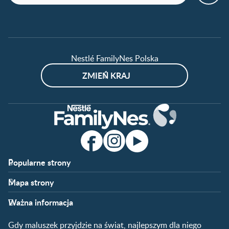
Nestlé FamilyNes Polska
ZMIEŃ KRAJ
Popularne strony​
Nestlé FamilyNes
Program edukacyjny
Mapa strony​
Kontakt
Zaloguj się / Zarejestruj się
Planowanie ciąży
Ciąża
FAQ
Benefity programu
Ważna informacja
Plamienie implantacyjne –
Kalendarz ciąży
Archiwum artykułów
objawy i przyczyny
1. trymestr ciąży
Gdy maluszek przyjdzie na świat, najlepszym dla niego
Jak zaplanować płeć