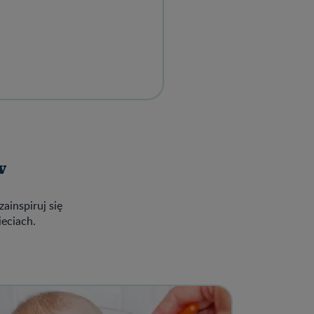
w
zainspiruj się
ieciach.