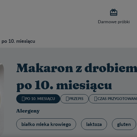

Darmowe próbki
 po 10. miesiącu
Makaron z drobiem 
po 10. miesiącu
PO 10. MIESIĄCU
PRZEPIS
CZAS PRZYGOTOWANI
Alergeny
białko mleka krowiego
laktoza
gluten