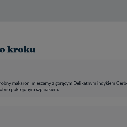
o kroku
obny makaron, mieszamy z gorącym Delikatnym indykiem Gerbe
robno pokrojonym szpinakiem.