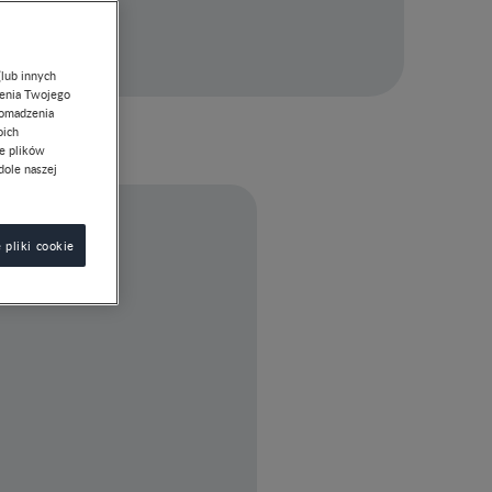
(lub innych
lenia Twojego
romadzenia
oich
ie plików
dole naszej
 pliki cookie