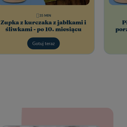
35 MIN
Zupka z kurczaka z jabłkami i
P
śliwkami - po 10. miesiącu
por
Gotuj teraz