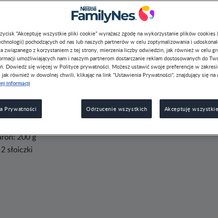
przycisk “Akceptuję wszystkie pliki cookie” wyrażasz zgodę na wykorzystanie plików cookies 
chnologii) pochodzących od nas lub naszych partnerów w celu zoptymalizowania i udoskona
a związanego z korzystaniem z tej strony, mierzenia liczby odwiedzin, jak również w celu g
formacji umożliwiających nam i naszym partnerom dostarczanie reklam dostosowanych do Tw
ń. Dowiedz się więcej w Polityce prywatności. Możesz ustawić swoje preferencje w zakres
, jak również w dowolnej chwili, klikając na link "Ustawienia Prywatności", znajdujący się na 
ej informacji
a Prywatności
Odrzucenie wszystkich
Akceptuję wszystkie
ron: 200 g
: 2 słoiczki