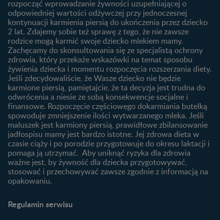
Planowanie urlopu
rozpocząć wprowadzanie żywności uzupełniającej o
macierzyńskiego
odpowiedniej wartości odżywczej przy jednoczesnej
kontynuacji karmienia piersią do ukończenia przez dziecko
Rozwój dziecka
Żywienie dziecka
2 lat. Zdajemy sobie też sprawę z tego, że nie zawsze
Kalendarz rozwoju dziecka
10 sposobów jak poprawić
rodzice mogą karmić swoje dziecko mlekiem mamy.
laktację
Zachęcamy do skonsultowania się ze specjalistą ochrony
Skoki rozwojowe
zdrowia, który przekaże wskazówki na temat sposobu
Jakie mleko następne
Ząbkowanie u niemowląt
żywienia dziecka i momentu rozpoczęcia rozszerzania diety.
wybrać dla dziecka?
Jeśli zdecydowaliście, że Wasze dziecko nie będzie
Jak rozszerzać dietę
karmione piersią, pamiętajcie, że ta decyzja jest trudna do
niemowlaka?
odwrócenia a niesie ze sobą konsekwencje socjalne i
finansowe. Rozpoczęcie częściowego dokarmiania butelką
Przydatne materiały dla
spowoduje zmniejszenie ilości wytwarzanego mleka. Jeśli
rodziców
maluszek jest karmiony piersią, prawidłowe zbilansowanie
jadłospisu mamy jest bardzo istotne. Jej zdrowa dieta w
Poradniki dla rodziców
czasie ciąży i po porodzie przygotowuje do okresu laktacji i
Karty do zdjęć dla
pomaga ją utrzymać. Aby uniknąć ryzyka dla zdrowia
Maluszka
ważne jest, by żywność dla dziecka przygotowywać,
Materiały do pobrania
stosować i przechowywać zawsze zgodnie z informacją na
opakowaniu.
Narzędzia dla rodziców
Porady dla rodziców –
Regulamin serwisu
praktyczne wskazówki
naszych ekspertów