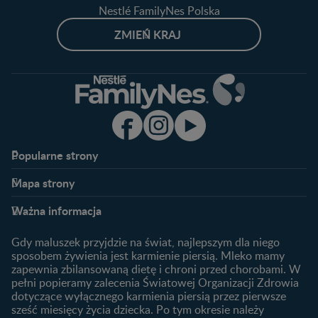
Nestlé FamilyNes Polska
ZMIEŃ KRAJ
Popularne strony​
Nestlé FamilyNes
Program edukacyjny
Mapa strony​
Kontakt
Zaloguj się / Zarejestruj się
Planowanie ciąży
Ciąża
FAQ
Benefity programu
Ważna informacja
Plamienie implantacyjne –
Kalendarz ciąży
Archiwum artykułów
objawy i przyczyny
1. trymestr ciąży
Gdy maluszek przyjdzie na świat, najlepszym dla niego
Jak zaplanować płeć
Produkty
2. trymestr ciąży
sposobem żywienia jest karmienie piersią. Mleko mamy
dziecka?
zapewnia zbilansowaną dietę i chroni przed chorobami. W
Wyszukiwarka produktów
3. trymestr ciąży
Jak rozpoznać dni płodne?
pełni popieramy zalecenia Światowej Organizacji Zdrowia
Nasze marki
dotyczące wyłącznego karmienia piersią przez pierwsze
Badania przed ciążą
sześć miesięcy życia dziecka. Po tym okresie należy