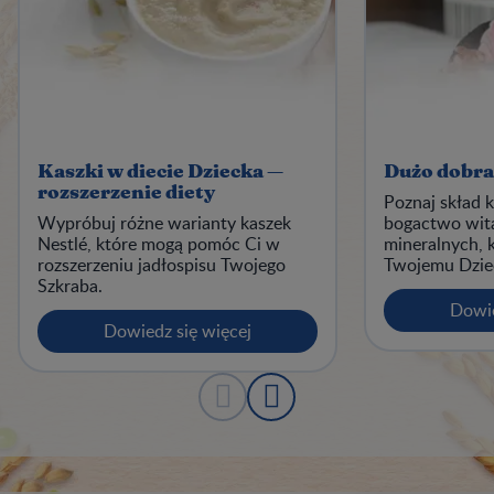
Kaszki w diecie Dziecka —
Dużo dobra 
rozszerzenie diety
Poznaj skład 
Wypróbuj różne warianty kaszek
bogactwo wita
Nestlé, które mogą pomóc Ci w
mineralnych, 
rozszerzeniu jadłospisu Twojego
Twojemu Dzie
Szkraba.
Dowie
Dowiedz się więcej