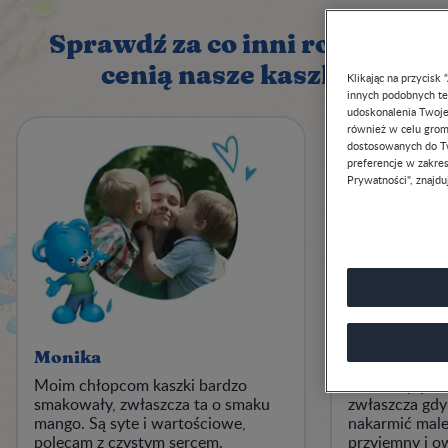
Sprawdź za co inni rodzice
cenią nasze kaszki
Klikając na przycisk
innych podobnych tec
udoskonalenia Twojeg
również w celu groma
dostosowanych do Tw
preferencje w zakresi
Prywatności", znajduj
Monika
Paweł
Moim chłopcom kaszki bardzo
Kaszki były ł
smakowały, zwłaszcza ta o smaku
zwłaszcza gdy
mango. Są syte i wartościowe,
nakarmić male
polecam z czystym sercem.
przyjemny i 