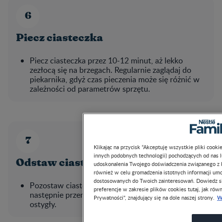
Piecz ciasteczka
Piecz ciasteczka przez 10-12 minut, aż lekko
zezłocą się na brzegach. Regularnie zaglądaj do
piekarnika, gdyż czas pieczenia może się różnić w
zależności od parametrów sprzętu.
Klikając na przycisk “Akceptuję wszystkie pliki cook
innych podobnych technologii) pochodzących od nas 
Odstaw ciasteczka do ostygnięcia
udoskonalenia Twojego doświadczenia związanego z ko
również w celu gromadzenia istotnych informacji um
dostosowanych do Twoich zainteresowań. Dowiedz si
Pozostaw ciasteczka na blasze przez kilka minut, a
preferencje w zakresie plików cookies tutaj, jak równ
następnie przenieś je na kratkę, aby całkowicie
W
Prywatności", znajdujący się na dole naszej strony.
ostygły.