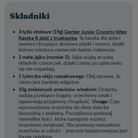
Składniki
3 łyżki stołowe (19g)
Gerber Junior Crunchy bites
Kaszka 8 zbóż z truskawką
:
Ta kaszka dla dzieci
zawiera chrupiące zbożowe płatki i owoce, dzięki
którym tekstura ciasteczek będzie ciekawsza.
1 małe jajko (rozmiar S):
Jajka wiążą ze sobą
składniki ciasteczek, dzięki czemu po upieczeniu
się nie rozpadają.
1 łyżeczka oleju rzepakowego:
Olej sprawia, że
ciasto jest bardziej wilgotne.
10g zmielonych orzechów włoskich:
Orzechy
nadają przekąsce bogaty, orzechowy smak i
Uwaga:
zapewniają przyjemną chrupkość.
Czas
wprowadzenia orzechów do diety dziecka
skonsultuj z pediatrą. Początkowo podawaj
niewielkie ilości, które następnie możesz
stopniowo zwiększać. Nie podawaj maluszkowi
orzechów w całości - znacznie bezpieczniejsza jest
forma zmielona.