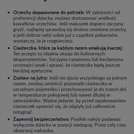
Orzechy dopasowane do potrzeb:
W zależności od
preferencji dziecka, możesz dostosować wielkość
kawałków orzechów. Jeśli maluszek dopiero zaczyna
gryźć, najlepiej sprawdzą się drobno zmielone orzechy,
a jeśli dobrze radzi sobie już z cząstkmi pokarmów,
wystarczy, że je rozgnieciesz.
Ciasteczka, które za każdym razem smakują inaczej:
Ten przepis to idealna okazja do kulinarnych
eksperymentów. Szczypta cynamonu lub kardamonu
urozmaici smak i sprawi, że ciasteczka będą jeszcze
bardziej apetyczne.
Zostaw na jutro:
Jeśli nie zjecie wszystkiego za jednym
razem, możesz umieścić pozostałe ciasteczka w
szczelnym pojemniku i przechowywać je do trzech dni
w temperaturze pokojowej lub nawet dłużej w
zamrażalniku. Ważne jedynie, by przed zapakowaniem
ciasteczek upewnić się, że zdążyły już całkowicie
ostygnąć.
Zapewnij bezpieczeństwo:
Posiłek należy podawać
wyłącznie dziecku w pozycji siedzącej. Przez cały czas
obserwuj maluszka.