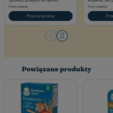
Sprawdź przepisy na Nestlé
wspierać ten 
FamilyNes.
5 min czytania
4 min czytania
Przeczytaj teraz
Prze
Powiązane produkty