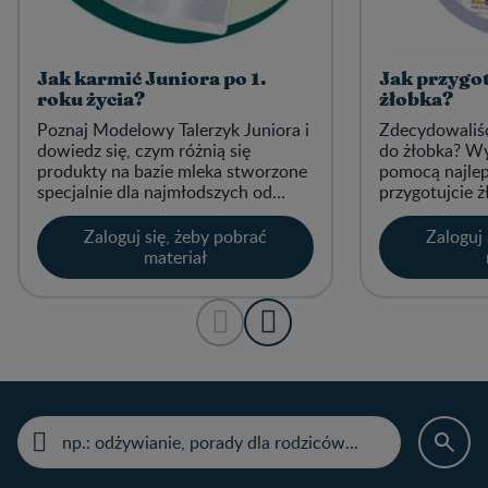
Jak karmić Juniora po 1.
Jak przygo
roku życia?
żłobka?
Poznaj Modelowy Talerzyk Juniora i
Zdecydowaliści
dowiedz się, czym różnią się
do żłobka? Wy
produkty na bazie mleka stworzone
pomocą najlep
specjalnie dla najmłodszych od
przygotujcie
mleka krowiego.
Oto lista po
które pomogą
Zaloguj się, żeby pobrać
Zaloguj 
oswoić się z 
materiał