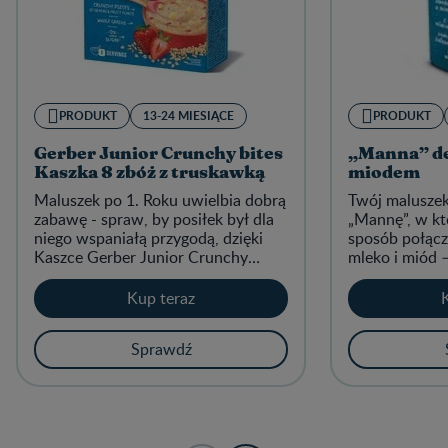
PRODUKT
13-24 MIESIĄCE
PRODUKT
Gerber Junior Crunchy bites
„Manna” de
Kaszka 8 zbóż z truskawką
miodem
Maluszek po 1. Roku uwielbia dobrą
Twój maluszek
zabawę - spraw, by posiłek był dla
„Mannę”, w kt
niego wspaniałą przygodą, dzięki
sposób połącz
Kaszce Gerber Junior Crunchy
mleko i miód –
bites!
najmłodszych.
zawsze gotow
Kup teraz
domu, na spac
Sprawdź