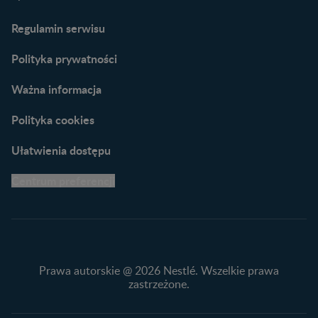
Porady dla rodziców –
Regulamin serwisu
praktyczne wskazówki
naszych ekspertów
Polityka prywatności
Ważna informacja
Polityka cookies
Ułatwienia dostępu
Centrum preferencji
Prawa autorskie @ 2026 Nestlé. Wszelkie prawa
zastrzeżone.