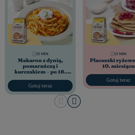
35 MIN
15 MIN
Makaron z dynią,
Placuszki ryżowe
pomarańczą i
10. miesiącu
kurczakiem – po 18.
miesiącu
Gotuj teraz
Gotuj teraz