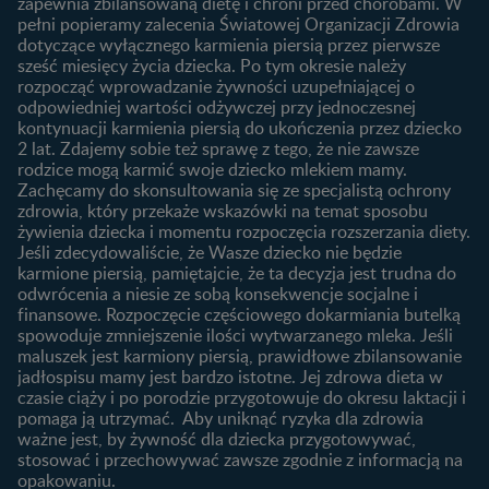
zapewnia zbilansowaną dietę i chroni przed chorobami. W
Wyszukiwarka produktów
3. trymestr ciąży
Jak rozpoznać dni płodne?
pełni popieramy zalecenia Światowej Organizacji Zdrowia
Nasze marki
dotyczące wyłącznego karmienia piersią przez pierwsze
Badania przed ciążą
sześć miesięcy życia dziecka. Po tym okresie należy
Planowanie urlopu
rozpocząć wprowadzanie żywności uzupełniającej o
macierzyńskiego
odpowiedniej wartości odżywczej przy jednoczesnej
kontynuacji karmienia piersią do ukończenia przez dziecko
Rozwój dziecka
Żywienie dziecka
2 lat. Zdajemy sobie też sprawę z tego, że nie zawsze
Kalendarz rozwoju dziecka
10 sposobów jak poprawić
rodzice mogą karmić swoje dziecko mlekiem mamy.
laktację
Zachęcamy do skonsultowania się ze specjalistą ochrony
Skoki rozwojowe
zdrowia, który przekaże wskazówki na temat sposobu
Jakie mleko następne
Ząbkowanie u niemowląt
żywienia dziecka i momentu rozpoczęcia rozszerzania diety.
wybrać dla dziecka?
Jeśli zdecydowaliście, że Wasze dziecko nie będzie
Jak rozszerzać dietę
karmione piersią, pamiętajcie, że ta decyzja jest trudna do
niemowlaka?
odwrócenia a niesie ze sobą konsekwencje socjalne i
finansowe. Rozpoczęcie częściowego dokarmiania butelką
Przydatne materiały dla
spowoduje zmniejszenie ilości wytwarzanego mleka. Jeśli
rodziców
maluszek jest karmiony piersią, prawidłowe zbilansowanie
jadłospisu mamy jest bardzo istotne. Jej zdrowa dieta w
Poradniki dla rodziców
czasie ciąży i po porodzie przygotowuje do okresu laktacji i
Karty do zdjęć dla
pomaga ją utrzymać. Aby uniknąć ryzyka dla zdrowia
Maluszka
ważne jest, by żywność dla dziecka przygotowywać,
Materiały do pobrania
stosować i przechowywać zawsze zgodnie z informacją na
opakowaniu.
Narzędzia dla rodziców