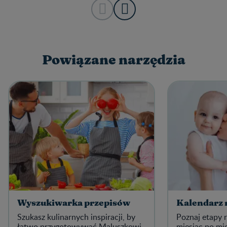
Powiązane narzędzia
Wyszukiwarka przepisów
Kalendarz 
Szukasz kulinarnych inspiracji, by
Poznaj etapy
łatwo przygotowywać Maluszkowi
miesiąc po mi