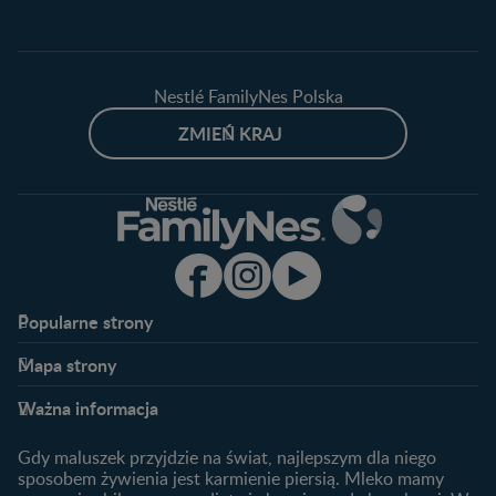
Nestlé FamilyNes Polska
ZMIEŃ KRAJ
Popularne strony​
Nestlé FamilyNes
Program edukacyjny
Mapa strony​
Kontakt
Zaloguj się / Zarejestruj się
Planowanie ciąży
Ciąża
FAQ
Benefity programu
Ważna informacja
Plamienie implantacyjne –
Kalendarz ciąży
Archiwum artykułów
objawy i przyczyny
1. trymestr ciąży
Gdy maluszek przyjdzie na świat, najlepszym dla niego
Jak zaplanować płeć
Produkty
2. trymestr ciąży
sposobem żywienia jest karmienie piersią. Mleko mamy
dziecka?