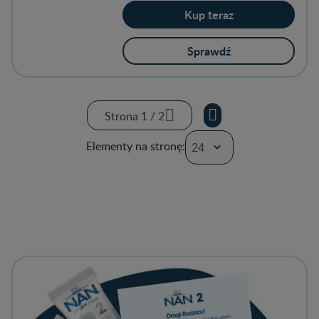
Kup teraz
Sprawdź
Strona 1 / 2
Strona 1 / 2
Elementy na stronę:
Strona 2 / 2