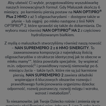
Aby ułatwić Ci wybór, przygotowaliśmy wyszukiwarkę
naszych innowacyjnych formuł. Gdy Maluszek skończy 6
®
NAN OPTIPRO
miesięcy, po karmieniu piersią postaw na
Plus 2 HMO
z aż 5 oligosacharydami – dostępne także w
płynie – lub sięgnij po mleko następne z linii NAN
®
OPTIPRO
2, które sprawdzi się także do dokarmiania. Do
®
NAN OPTIPRO
HA 2
wyboru masz również
z częściowo
hydrolizowanym białkiem.
Z myślą o maluszkach stworzyliśmy również naszą nowość
NAN SUPREMEPRO 2 z 6 HMO SINERGITY
–
. To
zaawansowana kompozycja z największą ilością
oligosacharydów o strukturze identycznej jak te obecne w
mleku mamy**, która powstała specjalnie, by wspierać
1
m.in. odporność
i prawidłowy rozwój niemowląt po 6.
miesiącu życia – także tych, które nie są już karmione
NAN SUPREMEPRO 2
piersią.
zawiera składniki
wspierające 6 kluczowych obszarów rozwoju i
prawidłowego funkcjonowania organizmu dziecka:
odporność, rozwój poznawczy, rozwój mózgu i wzroku,
2
wzrost i metabolizm
.
To niesamowite, jak Twoje Dziecko rośnie i zmienia się w
mgnieniu oka! Pamiętaj więc, żeby po 1. i po 2. roku życia