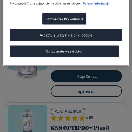
Więcej informacji
Prywatności", znajdujący się na dole naszej strony.
Kup teraz
Ustawienia Prywatności
Sprawdź
Akceptuję wszystkie pliki cookie
0-6 MIESIĘCY
Odrzucenie wszystkich
5 (2)
NAN® EXPERTPRO HA 1
Kup teraz
Sprawdź
PO 6. MIESIĄCU
5 (9)
NAN OPTIPRO® Plus 2