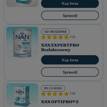
Kup teraz
Sprawdź
OD URODZENIA
5 (1)
NAN EXPERTPRO
Bezlaktozowy
Kup teraz
Sprawdź
PO 2,5 ROKU
5 (6)
NAN OPTIPRO® 5