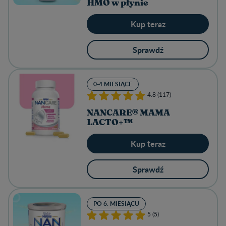
HMO w płynie
Kup teraz
Sprawdź
0-4 MIESIĄCE
4.8 (117)
NANCARE® MAMA
LACTO+™
Kup teraz
Sprawdź
PO 6. MIESIĄCU
5 (5)