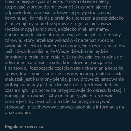
sześć miesięcy życia dziecka. Po tym okresie należy
Planowanie urlopu
rozpocząć wprowadzanie żywności uzupełniającej o
macierzyńskiego
odpowiedniej wartości odżywczej przy jednoczesnej
kontynuacji karmienia piersią do ukończenia przez dziecko
Rozwój dziecka
Żywienie dziecka
2 lat. Zdajemy sobie też sprawę z tego, że nie zawsze
Kalendarz rozwoju dziecka
10 sposobów jak poprawić
rodzice mogą karmić swoje dziecko mlekiem mamy.
laktację
Zachęcamy do skonsultowania się ze specjalistą ochrony
Skoki rozwojowe
zdrowia, który przekaże wskazówki na temat sposobu
Jakie mleko następne
Ząbkowanie u niemowląt
żywienia dziecka i momentu rozpoczęcia rozszerzania diety.
wybrać dla dziecka?
Jeśli zdecydowaliście, że Wasze dziecko nie będzie
Jak rozszerzać dietę
karmione piersią, pamiętajcie, że ta decyzja jest trudna do
niemowlaka?
odwrócenia a niesie ze sobą konsekwencje socjalne i
finansowe. Rozpoczęcie częściowego dokarmiania butelką
Przydatne materiały dla
spowoduje zmniejszenie ilości wytwarzanego mleka. Jeśli
rodziców
maluszek jest karmiony piersią, prawidłowe zbilansowanie
jadłospisu mamy jest bardzo istotne. Jej zdrowa dieta w
Poradniki dla rodziców
czasie ciąży i po porodzie przygotowuje do okresu laktacji i
Karty do zdjęć dla
pomaga ją utrzymać. Aby uniknąć ryzyka dla zdrowia
Maluszka
ważne jest, by żywność dla dziecka przygotowywać,
Materiały do pobrania
stosować i przechowywać zawsze zgodnie z informacją na
opakowaniu.
Narzędzia dla rodziców
Porady dla rodziców –
Regulamin serwisu
praktyczne wskazówki