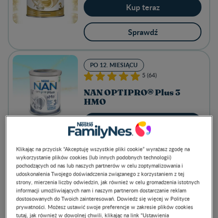
Kup teraz
Sprawdź
PO 12. MIESIĄCU
5 (64)
NAN OPTIPRO® Plus 3
HMO
Kup teraz
Sprawdź
Klikając na przycisk “Akceptuję wszystkie pliki cookie” wyrażasz zgodę na
wykorzystanie plików cookies (lub innych podobnych technologii)
pochodzących od nas lub naszych partnerów w celu zoptymalizowania i
udoskonalenia Twojego doświadczenia związanego z korzystaniem z tej
OD URODZENIA
strony, mierzenia liczby odwiedzin, jak również w celu gromadzenia istotnych
4.8 (5)
informacji umożliwiających nam i naszym partnerom dostarczanie reklam
dostosowanych do Twoich zainteresowań. Dowiedz się więcej w Polityce
prywatności. Możesz ustawić swoje preferencje w zakresie plików cookies
NAN OPTIPRO® Plus 1
tutaj, jak również w dowolnej chwili, klikając na link "Ustawienia
HMO w płynie