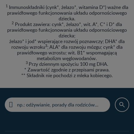
1
Immunoskładniki (cynk*, żelazo*, witamina D*) ważne dla
prawidłowego funkcjonowania układu odpornościowego
dziecka.
2
Produkt zawiera: cynk*, żelazo*, wit. A*, C* i D* dla
prawidłowego funkcjonowania układu odpornościowego
dziecka;
żelazo* i jod* wspierające rozwój poznawczy; DHA* dla
3
rozwoju wzroku
; ALA* dla rozwoju mózgu; cynk* dla
prawidłowego wzrostu; wit. B1* wspomagającą
metabolizm węglowodanów.
3
Przy dziennym spożyciu 100 mg DHA.
* Zawartość zgodnie z przepisami prawa.
** Składnik nie pochodzi z mleka kobiecego.