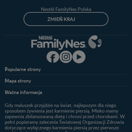
Nestlé FamilyNes Polska
ZMIEŃ KRAJ
Popularne strony​
Nestlé FamilyNes
Program edukacyjny
Mapa strony​
Kontakt
Zaloguj się / Zarejestruj się
Planowanie ciąży
Ciąża
FAQ
Benefity programu
Ważna informacja
Plamienie implantacyjne –
Kalendarz ciąży
Archiwum artykułów
objawy i przyczyny
1. trymestr ciąży
Gdy maluszek przyjdzie na świat, najlepszym dla niego
Jak zaplanować płeć
Produkty
2. trymestr ciąży
sposobem żywienia jest karmienie piersią. Mleko mamy
dziecka?
zapewnia zbilansowaną dietę i chroni przed chorobami. W
Wyszukiwarka produktów
3. trymestr ciąży
Jak rozpoznać dni płodne?
pełni popieramy zalecenia Światowej Organizacji Zdrowia
Nasze marki
dotyczące wyłącznego karmienia piersią przez pierwsze
Badania przed ciążą