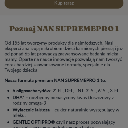
prawidłowego rozwoju.
Kup teraz
Poznaj NAN SUPREMEPRO 1
Od 155 lat tworzymy produkty dla najmłodszych. Nasi
eksperci analizują mikrobiom dzieci karmionych piersią i już
od ponad 65 lat prowadzą zaawansowane badania mleka
mamy. Oparte na nauce innowacje pozwalają nam tworzyć
coraz bardziej zaawansowane formuły, specjalnie dla
Twojego dziecka.​​
Nasza formuła premium NAN SUPREMEPRO 1 to:
6 oligosacharydów:
2'-FL, DFL, LNT, 3'-SL, 6’-SL, 3-FL
DHA*
– niezbędny nienasycony kwas tłuszczowy z
rodziny omega-3
Wyłącznie laktoza
– cukier naturalnie występujący w
mleku.
GENTLE OPTIPRO®
czyli nasz proces pozwalający
uzyskać częściowo hydrolizowane białko