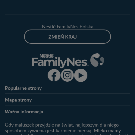
Nestlé FamilyNes Polska
ZMIEŃ KRAJ
Popularne strony​
Nestlé FamilyNes
Program edukacyjny
Mapa strony​
Kontakt
Zaloguj się / Zarejestruj się
Planowanie ciąży
Ciąża
FAQ
Benefity programu
Ważna informacja
Plamienie implantacyjne –
Kalendarz ciąży
Archiwum artykułów
objawy i przyczyny
1. trymestr ciąży
Gdy maluszek przyjdzie na świat, najlepszym dla niego
Jak zaplanować płeć
Produkty
2. trymestr ciąży
sposobem żywienia jest karmienie piersią. Mleko mamy
dziecka?