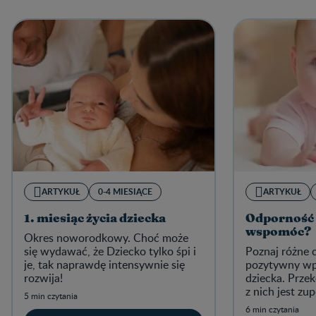
ARTYKUŁ
0-4 MIESIĄCE
ARTYKUŁ
1. miesiąc życia dziecka
Odporność u
wspomóc?
Okres noworodkowy. Choć może
się wydawać, że Dziecko tylko śpi i
Poznaj różne c
je, tak naprawdę intensywnie się
pozytywny wp
rozwija!
dziecka. Przek
z nich jest z
5 min czytania
wystarczy tyl
6 min czytania