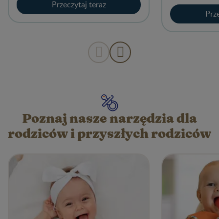
codzienne prz
Przeczytaj teraz
Prze
Poznaj nasze narzędzia dla
rodziców i przyszłych rodziców