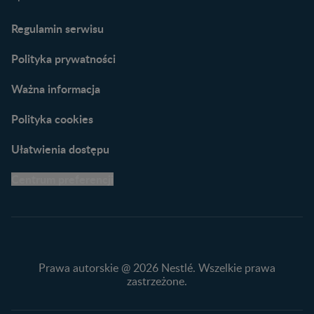
Porady dla rodziców –
Regulamin serwisu
praktyczne wskazówki
naszych ekspertów
Polityka prywatności
Ważna informacja
Polityka cookies
Ułatwienia dostępu
Centrum preferencji
Prawa autorskie @ 2026 Nestlé. Wszelkie prawa
zastrzeżone.