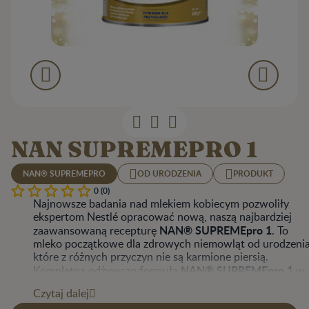
NAN SUPREMEPRO 1
NAN® SUPREMEPRO
OD URODZENIA
PRODUKT
0 (0)
Najnowsze badania nad mlekiem kobiecym pozwoliły
ekspertom Nestlé opracować nową, naszą najbardziej
NAN® SUPREMEpro 1
zaawansowaną recepturę
. To
mleko początkowe dla zdrowych niemowląt od urodzenia
które z różnych przyczyn nie są karmione piersią.
NAN® SUPREMEpro 1
Kompletna odżywczo formuła
w
pełni zaspokaja potrzeby żywieniowe dziecka i dostarcza
Czytaj dalej
mu wszystkich składników pokarmowych niezbędnych d
1,2