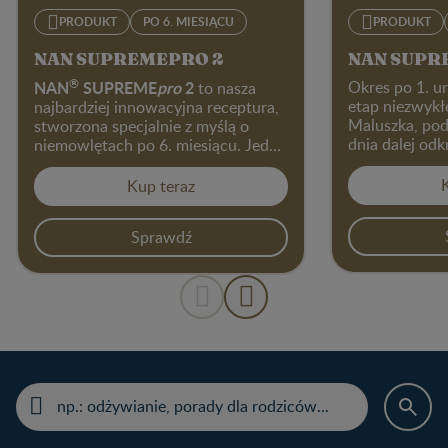
PRODUKT
PO 6. MIESIĄCU
PRODUKT
NAN SUPREMEPRO 2
NAN SUPR
®
NAN
SUPREME
pro
2
Okres po 1. u
to nasza
etap niezwykł
najbardziej innowacyjna receptura,
Maluszka, pod
stworzona specjalnie z myślą​ o
dnia dalej od
niemowlętach po 6. miesiącu. Jeden
możliwości i 
kluczowych
produkt wspiera aż 6
NA
potencjał.
obszarów rozwoju
​ i prawidłowego
Kup teraz
to nasza najb
funkcjonowania organizmu Twojego
formuła prem
odporność, rozwój
dziecka:
Sprawdź
oparciu o za
poznawczy,​ rozwój wzroku i mózgu,
naukowców Ne
1
wzrost i metabolizm
.​
specjalnie z 
potrzebach dzi
jedna receptu
obszary rozwo
funkcjonowan
odp
maluszka:
poznawczy, ro
1
metabolizm
.​