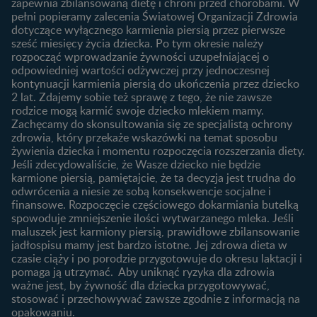
zapewnia zbilansowaną dietę i chroni przed chorobami. W
Wyszukiwarka produktów
3. trymestr ciąży
Jak rozpoznać dni płodne?
pełni popieramy zalecenia Światowej Organizacji Zdrowia
Nasze marki
dotyczące wyłącznego karmienia piersią przez pierwsze
Badania przed ciążą
sześć miesięcy życia dziecka. Po tym okresie należy
Planowanie urlopu
rozpocząć wprowadzanie żywności uzupełniającej o
macierzyńskiego
odpowiedniej wartości odżywczej przy jednoczesnej
kontynuacji karmienia piersią do ukończenia przez dziecko
Rozwój dziecka
Żywienie dziecka
2 lat. Zdajemy sobie też sprawę z tego, że nie zawsze
Kalendarz rozwoju dziecka
10 sposobów jak poprawić
rodzice mogą karmić swoje dziecko mlekiem mamy.
laktację
Zachęcamy do skonsultowania się ze specjalistą ochrony
Skoki rozwojowe
zdrowia, który przekaże wskazówki na temat sposobu
Jakie mleko następne
Ząbkowanie u niemowląt
żywienia dziecka i momentu rozpoczęcia rozszerzania diety.
wybrać dla dziecka?
Jeśli zdecydowaliście, że Wasze dziecko nie będzie
Jak rozszerzać dietę
karmione piersią, pamiętajcie, że ta decyzja jest trudna do
niemowlaka?
odwrócenia a niesie ze sobą konsekwencje socjalne i
finansowe. Rozpoczęcie częściowego dokarmiania butelką
Przydatne materiały dla
spowoduje zmniejszenie ilości wytwarzanego mleka. Jeśli
rodziców
maluszek jest karmiony piersią, prawidłowe zbilansowanie
jadłospisu mamy jest bardzo istotne. Jej zdrowa dieta w
Poradniki dla rodziców
czasie ciąży i po porodzie przygotowuje do okresu laktacji i
Karty do zdjęć dla
pomaga ją utrzymać. Aby uniknąć ryzyka dla zdrowia
Maluszka
ważne jest, by żywność dla dziecka przygotowywać,
Materiały do pobrania
stosować i przechowywać zawsze zgodnie z informacją na
opakowaniu.
Narzędzia dla rodziców