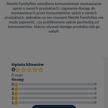
Nestlé FamilyNes umożliwia konsumentom wystawianie
opinii o swoich produktach i zapewnia dostęp do
wystawianych przez konsumentów opinii o swoich
produktach, jednakże na ten moment Nestlé FamilyNes nie
może zapewnić, czy publikowane opinie pochodzą od
konsumentów, którzy używali danego produktu lub go
nabyli.
Opinia klientów​
0
0
ocen
Oceny
5
0
4
0
3
0
2
0
1
0