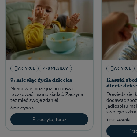
ARTYKUŁ
7 - 8 MIESIĘCY
ARTYKUŁ
7. miesiąc życia dziecka
Kaszki zboż
diecie dzie
Niemowlę może już próbować
raczkować i samo siadać. Zaczyna
Dowiedz się, k
też mieć swoje zdanie!
dodawać zboż
jadłospisu mal
6 min czytania
swojego szkra
pszenicy, żyta
Przeczytaj teraz
3 min czytania
Prze