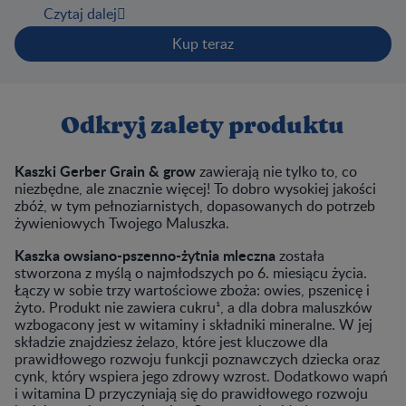
Czytaj dalej
maluszkowi do radosnego odkrywania świata każdego
dnia. Zawiera ona pełnoziarniste zboża, mleko, witaminy
Kup teraz
oraz składniki mineralne.
Odkryj zalety produktu
Kaszki Gerber Grain & grow
zawierają nie tylko to, co
niezbędne, ale znacznie więcej! To dobro wysokiej jakości
zbóż, w tym pełnoziarnistych, dopasowanych do potrzeb
żywieniowych Twojego Maluszka.
Kaszka owsiano-pszenno-żytnia mleczna
została
stworzona z myślą o najmłodszych po 6. miesiącu życia.
Łączy w sobie trzy wartościowe zboża: owies, pszenicę i
żyto. Produkt nie zawiera cukru¹, a dla dobra maluszków
wzbogacony jest w witaminy i składniki mineralne. W jej
składzie znajdziesz żelazo, które jest kluczowe dla
prawidłowego rozwoju funkcji poznawczych dziecka oraz
cynk, który wspiera jego zdrowy wzrost. Dodatkowo wapń
i witamina D przyczyniają się do prawidłowego rozwoju