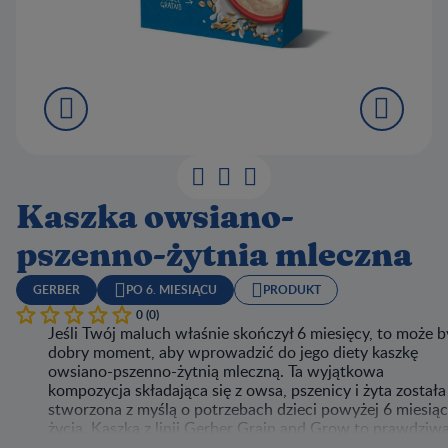
Kaszka owsiano-
pszenno-żytnia mleczna
GERBER
PO 6. MIESIĄCU
PRODUKT
0 (0)
Jeśli Twój maluch właśnie skończył 6 miesięcy, to może b
dobry moment, aby wprowadzić do jego diety kaszkę
owsiano-pszenno-żytnią mleczną. Ta wyjątkowa
kompozycja składająca się z owsa, pszenicy i żyta została
stworzona z myślą o potrzebach dzieci powyżej 6 miesią
życia. Kaszka z linii Gerber Grain and Grow to prawdziw
skarbnica składników odżywczych niezbędnych