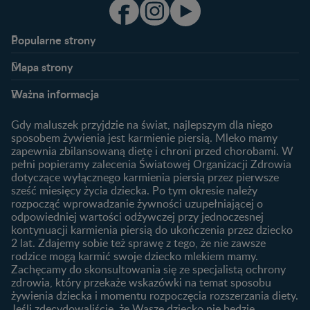
Popularne strony​
Nestlé FamilyNes
Program edukacyjny
Mapa strony​
Kontakt
Zaloguj się / Zarejestruj się
Planowanie ciąży
Ciąża
FAQ
Benefity programu
Ważna informacja
Plamienie implantacyjne –
Kalendarz ciąży
Archiwum artykułów
objawy i przyczyny
1. trymestr ciąży
Gdy maluszek przyjdzie na świat, najlepszym dla niego
Jak zaplanować płeć
Produkty
2. trymestr ciąży
sposobem żywienia jest karmienie piersią. Mleko mamy
dziecka?
zapewnia zbilansowaną dietę i chroni przed chorobami. W
Wyszukiwarka produktów
3. trymestr ciąży
Jak rozpoznać dni płodne?
pełni popieramy zalecenia Światowej Organizacji Zdrowia
Nasze marki
dotyczące wyłącznego karmienia piersią przez pierwsze
Badania przed ciążą
sześć miesięcy życia dziecka. Po tym okresie należy
Planowanie urlopu
rozpocząć wprowadzanie żywności uzupełniającej o
macierzyńskiego
odpowiedniej wartości odżywczej przy jednoczesnej
kontynuacji karmienia piersią do ukończenia przez dziecko
Rozwój dziecka
Żywienie dziecka
2 lat. Zdajemy sobie też sprawę z tego, że nie zawsze
Kalendarz rozwoju dziecka
10 sposobów jak poprawić
rodzice mogą karmić swoje dziecko mlekiem mamy.
laktację
Zachęcamy do skonsultowania się ze specjalistą ochrony
Skoki rozwojowe
zdrowia, który przekaże wskazówki na temat sposobu
Jakie mleko następne
Ząbkowanie u niemowląt
żywienia dziecka i momentu rozpoczęcia rozszerzania diety.
wybrać dla dziecka?
Jeśli zdecydowaliście, że Wasze dziecko nie będzie