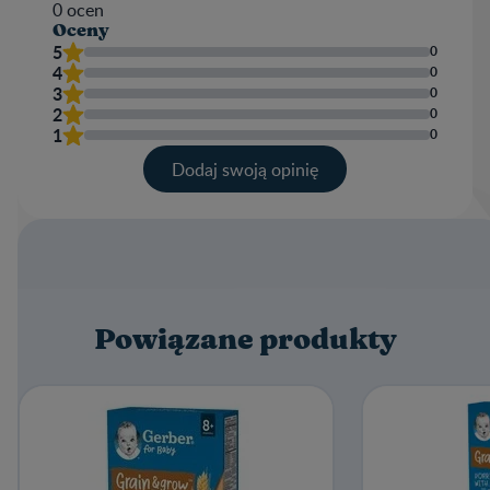
0
ocen
Oceny
5
0
4
0
3
0
2
0
1
0
Dodaj swoją opinię​
Twoja ocena
Nazwa użytkownika
Powiązane produkty
Napisz recenzję