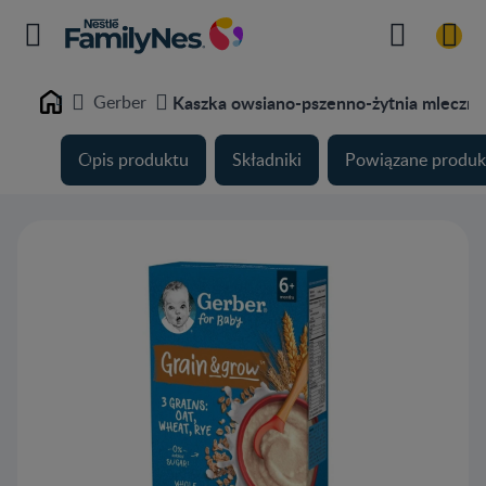
Gerber
Kaszka owsiano-pszenno-żytnia mleczna
Home
Opis produktu
Składniki
Powiązane produk