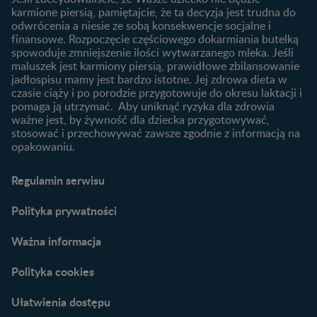
Jak rozszerzać dietę
karmione piersią, pamiętajcie, że ta decyzja jest trudna do
niemowlaka?
odwrócenia a niesie ze sobą konsekwencje socjalne i
finansowe. Rozpoczęcie częściowego dokarmiania butelką
Przydatne materiały dla
spowoduje zmniejszenie ilości wytwarzanego mleka. Jeśli
rodziców
maluszek jest karmiony piersią, prawidłowe zbilansowanie
jadłospisu mamy jest bardzo istotne. Jej zdrowa dieta w
Poradniki dla rodziców
czasie ciąży i po porodzie przygotowuje do okresu laktacji i
Karty do zdjęć dla
pomaga ją utrzymać. Aby uniknąć ryzyka dla zdrowia
Maluszka
ważne jest, by żywność dla dziecka przygotowywać,
Materiały do pobrania
stosować i przechowywać zawsze zgodnie z informacją na
opakowaniu.
Narzędzia dla rodziców
Porady dla rodziców –
Regulamin serwisu
praktyczne wskazówki
naszych ekspertów
Polityka prywatności
Ważna informacja
Polityka cookies
Ułatwienia dostępu