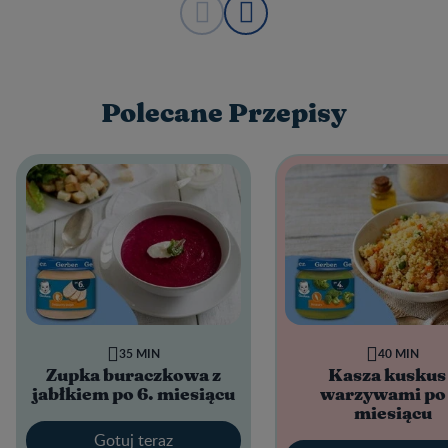
Polecane Przepisy
35 MIN
40 MIN
Zupka buraczkowa z
Kasza kuskus
jabłkiem po 6. miesiącu
warzywami po 
miesiącu
Gotuj teraz