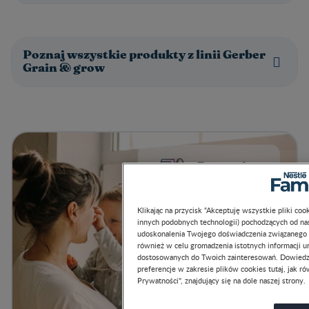
Poznaj wszystkie produkty z linii Gerber
Grain & grow
Klikając na przycisk “Akceptuję wszystkie pliki cook
innych podobnych technologii) pochodzących od nas 
udoskonalenia Twojego doświadczenia związanego z ko
również w celu gromadzenia istotnych informacji um
dostosowanych do Twoich zainteresowań. Dowiedz si
preferencje w zakresie plików cookies tutaj, jak równ
W
Prywatności", znajdujący się na dole naszej strony.
Ustawien