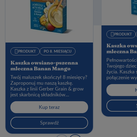
PRODUKT
Kaszka ow
PRODUKT
PO 8. MIESIĄCU
mleczna Ba
Pełnowartości
Kaszka owsiano-pszenna
Twojego dziec
mleczna Banan Mango
życia. Kaszka
Twój maluszek skończył 8 miesięcy?
połączenie wys
Zaproponuj mu naszą kaszkę.
tym pełnoziarn
Kaszka z linii Gerber Grain & grow
mleka i owocó
jest skarbnicą składników
odżywczych, których Twoje dziecko
potrzebuje do radosnego
Kup teraz
odkrywania świata każdego dnia.
Zawiera ona m.in. pełnoziarniste
Sprawdź
zboża, witaminy i składniki
mineralne.