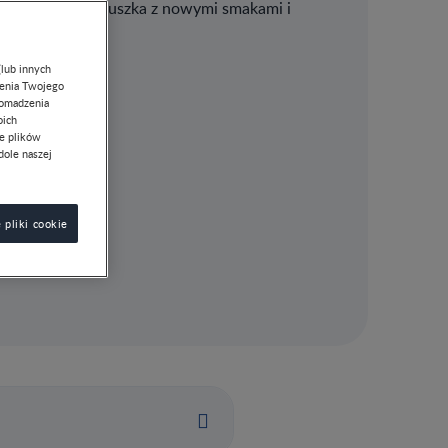
omoże oswoić maluszka z nowymi smakami i
(lub innych
lenia Twojego
romadzenia
oich
ie plików
dole naszej
 pliki cookie