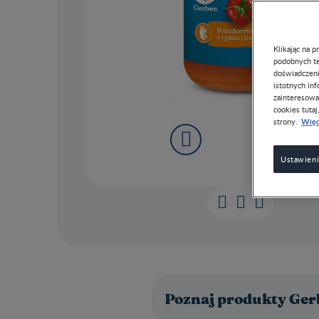
Klikając na 
podobnych te
doświadczeni
istotnych in
zainteresowa
cookies tutaj
Więc
strony.
Ustawieni
Poznaj produkty Ger