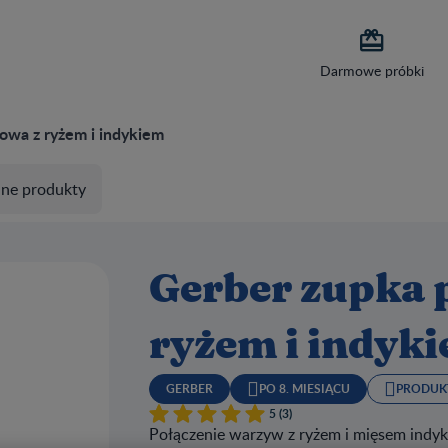

Darmowe próbki
owa z ryżem i indykiem
ne produkty
Gerber zupka
ryżem i indyk
GERBER
PO 8. MIESIĄCU
PRODUK
5 (3)
Połączenie warzyw z ryżem i mięsem indyk