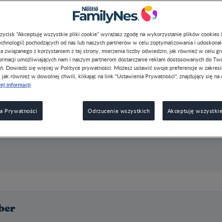
dla dziecka po 8. miesiącu życia, który p
konsystencją.
Kup teraz
przycisk “Akceptuję wszystkie pliki cookie” wyrażasz zgodę na wykorzystanie plików cookies 
chnologii) pochodzących od nas lub naszych partnerów w celu zoptymalizowania i udoskona
a związanego z korzystaniem z tej strony, mierzenia liczby odwiedzin, jak również w celu g
formacji umożliwiających nam i naszym partnerom dostarczanie reklam dostosowanych do Tw
ń. Dowiedz się więcej w Polityce prywatności. Możesz ustawić swoje preferencje w zakres
, jak również w dowolnej chwili, klikając na link "Ustawienia Prywatności", znajdujący się na 
ej informacji
a Prywatności
Odrzucenie wszystkich
Akceptuję wszystkie
ber