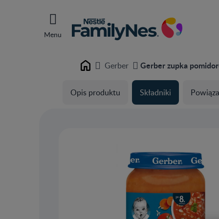
Menu
Gerber zupka pomidor
Gerber
Home
Opis produktu
Składniki
Powiąza