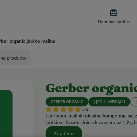

Darmowe próbki
ber organic jabłko malina
ne produkty
Gerber organic
GERBER ORGANIC
PO 4. MIESIĄCU
5 (2)
Czerwone malinki idealnie komponują się
jabłkiem. Każdy słoiczek zawiera aż 1,9 g
Kup teraz