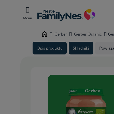
Menu
Ger
Gerber
Gerber Organic
Home
Opis produktu
Składniki
Powiąza