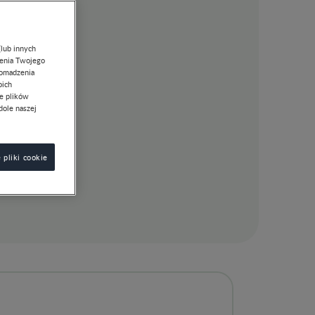
(lub innych
lenia Twojego
romadzenia
oich
ie plików
dole naszej
 pliki cookie