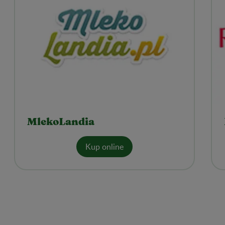
MlekoLandia
Kup online