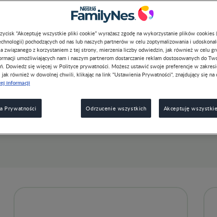
przycisk “Akceptuję wszystkie pliki cookie” wyrażasz zgodę na wykorzystanie plików cookies 
chnologii) pochodzących od nas lub naszych partnerów w celu zoptymalizowania i udoskona
a związanego z korzystaniem z tej strony, mierzenia liczby odwiedzin, jak również w celu g
formacji umożliwiających nam i naszym partnerom dostarczanie reklam dostosowanych do Tw
ń. Dowiedz się więcej w Polityce prywatności. Możesz ustawić swoje preferencje w zakres
, jak również w dowolnej chwili, klikając na link "Ustawienia Prywatności", znajdujący się na 
ej informacji
a Prywatności
Odrzucenie wszystkich
Akceptuję wszystkie