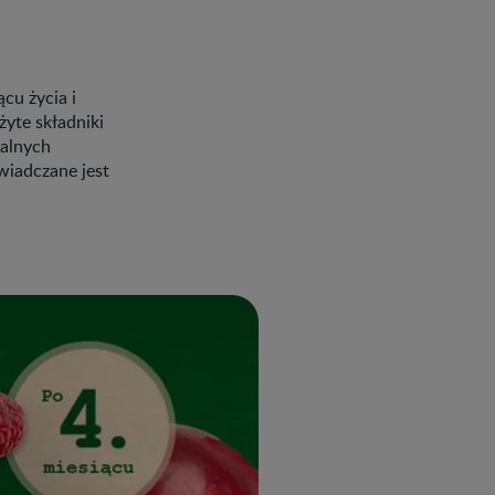
cu życia i
yte składniki
ralnych
wiadczane jest