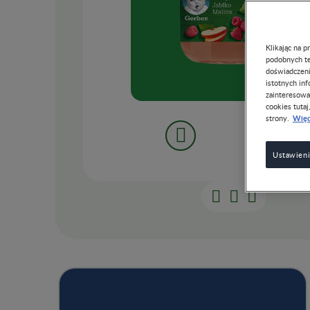
Klikając na 
podobnych te
doświadczeni
istotnych in
zainteresowa
cookies tutaj
Więc
strony.
Ustawieni