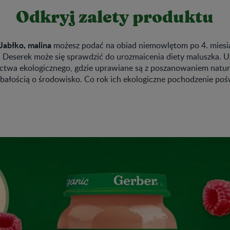
Odkryj zalety produktu
Jabłko, malina
możesz podać na obiad niemowlętom po 4. miesią
 Deserek może się sprawdzić do urozmaicenia diety maluszka. Uż
ictwa ekologicznego, gdzie uprawiane są z poszanowaniem natu
bałością o środowisko. Co rok ich ekologiczne pochodzenie poś