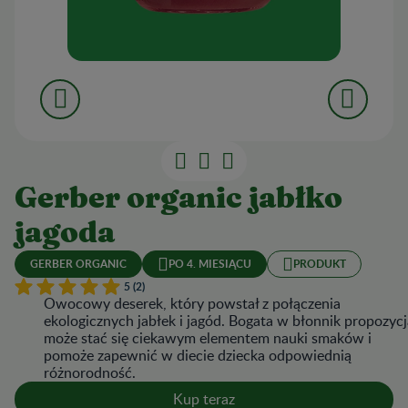
Gerber organic jabłko
jagoda
GERBER ORGANIC
PO 4. MIESIĄCU
PRODUKT
5 (2)
Owocowy deserek, który powstał z połączenia
ekologicznych jabłek i jagód. Bogata w błonnik propozycj
może stać się ciekawym elementem nauki smaków i
pomoże zapewnić w diecie dziecka odpowiednią
różnorodność.
Kup teraz