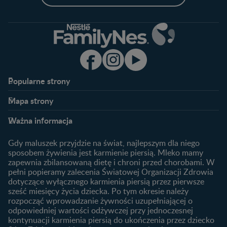
Popularne strony​
Nestlé FamilyNes
Program edukacyjny
Mapa strony​
Kontakt
Zaloguj się / Zarejestruj się
Planowanie ciąży
Ciąża
FAQ
Benefity programu
Ważna informacja
Plamienie implantacyjne –
Kalendarz ciąży
Archiwum artykułów
objawy i przyczyny
1. trymestr ciąży
Gdy maluszek przyjdzie na świat, najlepszym dla niego
Jak zaplanować płeć
Produkty
2. trymestr ciąży
sposobem żywienia jest karmienie piersią. Mleko mamy
dziecka?
zapewnia zbilansowaną dietę i chroni przed chorobami. W
Wyszukiwarka produktów
3. trymestr ciąży
Jak rozpoznać dni płodne?
pełni popieramy zalecenia Światowej Organizacji Zdrowia
Nasze marki
dotyczące wyłącznego karmienia piersią przez pierwsze
Badania przed ciążą
sześć miesięcy życia dziecka. Po tym okresie należy
Planowanie urlopu
rozpocząć wprowadzanie żywności uzupełniającej o
macierzyńskiego
odpowiedniej wartości odżywczej przy jednoczesnej
kontynuacji karmienia piersią do ukończenia przez dziecko
Rozwój dziecka
Żywienie dziecka