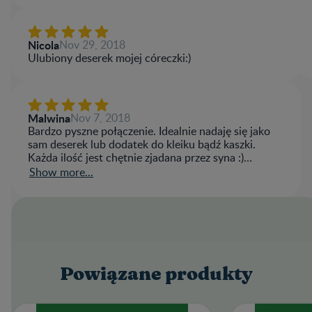
Twoja ocena
Nazwa użytkownika
Nicola
Nov 29, 2018
Ulubiony deserek mojej córeczki:)
Napisz recenzję
Malwina
Nov 7, 2018
Bardzo pyszne połączenie. Idealnie nadaję się jako
sam deserek lub dodatek do kleiku bądź kaszki.
Każda ilość jest chętnie zjadana przez syna :)
polecam
Show more...
Powiązane produkty