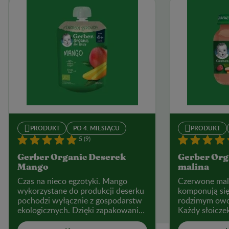
PRODUKT
PO 4. MIESIĄCU
PRODUKT
5 (9)
Gerber Organic Deserek
Gerber Org
Mango
malina
Czas na nieco egzotyki. Mango
Czerwone mali
wykorzystane do produkcji deserku
komponują się
pochodzi wyłącznie z gospodarstw
rodzimym owo
ekologicznych. Dzięki zapakowaniu
Każdy słoiczek
musu w wygodną tubkę, nauka
błonnika, poc