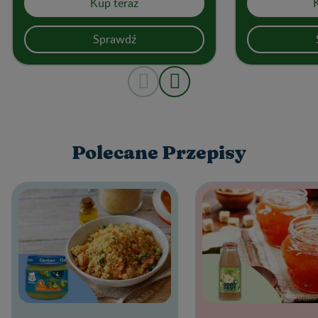
smaków stała się jeszcze łatwiejsza.
z owoców.
Kup teraz
Każda porcja zawiera ponad 1,7 g
naturalnego błonnika
Sprawdź
pokarmowego.
Polecane Przepisy