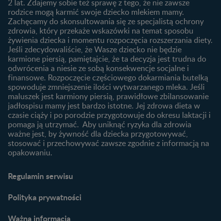
2 lat. Zdajemy sobie też sprawę z tego, że nie zawsze
Kalendarz rozwoju dziecka
10 sposobów jak poprawić
rodzice mogą karmić swoje dziecko mlekiem mamy.
laktację
Zachęcamy do skonsultowania się ze specjalistą ochrony
Skoki rozwojowe
zdrowia, który przekaże wskazówki na temat sposobu
Jakie mleko następne
Ząbkowanie u niemowląt
żywienia dziecka i momentu rozpoczęcia rozszerzania diety.
wybrać dla dziecka?
Jeśli zdecydowaliście, że Wasze dziecko nie będzie
Jak rozszerzać dietę
karmione piersią, pamiętajcie, że ta decyzja jest trudna do
niemowlaka?
odwrócenia a niesie ze sobą konsekwencje socjalne i
finansowe. Rozpoczęcie częściowego dokarmiania butelką
Przydatne materiały dla
spowoduje zmniejszenie ilości wytwarzanego mleka. Jeśli
rodziców
maluszek jest karmiony piersią, prawidłowe zbilansowanie
jadłospisu mamy jest bardzo istotne. Jej zdrowa dieta w
Poradniki dla rodziców
czasie ciąży i po porodzie przygotowuje do okresu laktacji i
Karty do zdjęć dla
pomaga ją utrzymać. Aby uniknąć ryzyka dla zdrowia
Maluszka
ważne jest, by żywność dla dziecka przygotowywać,
Materiały do pobrania
stosować i przechowywać zawsze zgodnie z informacją na
opakowaniu.
Narzędzia dla rodziców
Porady dla rodziców –
Regulamin serwisu
praktyczne wskazówki
naszych ekspertów
Polityka prywatności
Ważna informacja