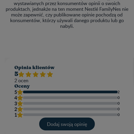
wystawianych przez konsumentów opinii o swoich
produktach, jednakże na ten moment Nestlé FamilyNes nie
może zapewnić, czy publikowane opinie pochodzą od
konsumentów, którzy używali danego produktu lub go
nabyli.
Opinia klientów​
5
2
ocen
Oceny
5
2
4
0
3
0
2
0
1
0
Dodaj swoją opinię​