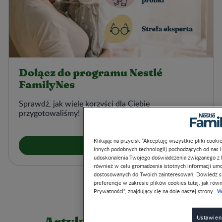
Dołącz do programu Nestlé
FamilyNes
Sprawdź, jak wiele korzyści dla Ciebie
przygotowaliśmy!
Klikając na przycisk “Akceptuję wszystkie pliki cook
Zarejestruj się >
innych podobnych technologii) pochodzących od nas 
udoskonalenia Twojego doświadczenia związanego z ko
również w celu gromadzenia istotnych informacji um
dostosowanych do Twoich zainteresowań. Dowiedz si
preferencje w zakresie plików cookies tutaj, jak równ
W
Prywatności", znajdujący się na dole naszej strony.
Ustawien