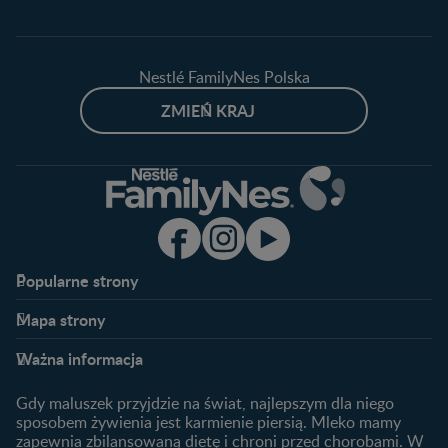
Nestlé FamilyNes Polska
ZMIEŃ KRAJ
Popularne strony​
Nestlé FamilyNes
Program edukacyjny
Mapa strony​
Kontakt
Zaloguj się / Zarejestruj się
Planowanie ciąży
Ciąża
FAQ
Benefity programu
Ważna informacja
Plamienie implantacyjne –
Kalendarz ciąży
Archiwum artykułów
objawy i przyczyny
1. trymestr ciąży
Gdy maluszek przyjdzie na świat, najlepszym dla niego
Jak zaplanować płeć
Produkty
2. trymestr ciąży
sposobem żywienia jest karmienie piersią. Mleko mamy
dziecka?
zapewnia zbilansowaną dietę i chroni przed chorobami. W
Wyszukiwarka produktów
3. trymestr ciąży