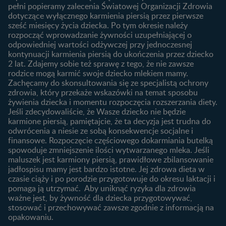
Jak rozpoznać dni płodne?
pełni popieramy zalecenia Światowej Organizacji Zdrowia
Nasze marki
dotyczące wyłącznego karmienia piersią przez pierwsze
Badania przed ciążą
sześć miesięcy życia dziecka. Po tym okresie należy
Planowanie urlopu
rozpocząć wprowadzanie żywności uzupełniającej o
macierzyńskiego
odpowiedniej wartości odżywczej przy jednoczesnej
kontynuacji karmienia piersią do ukończenia przez dziecko
Rozwój dziecka
Żywienie dziecka
2 lat. Zdajemy sobie też sprawę z tego, że nie zawsze
Kalendarz rozwoju dziecka
10 sposobów jak poprawić
rodzice mogą karmić swoje dziecko mlekiem mamy.
laktację
Zachęcamy do skonsultowania się ze specjalistą ochrony
Skoki rozwojowe
zdrowia, który przekaże wskazówki na temat sposobu
Jakie mleko następne
Ząbkowanie u niemowląt
żywienia dziecka i momentu rozpoczęcia rozszerzania diety.
wybrać dla dziecka?
Jeśli zdecydowaliście, że Wasze dziecko nie będzie
Jak rozszerzać dietę
karmione piersią, pamiętajcie, że ta decyzja jest trudna do
niemowlaka?
odwrócenia a niesie ze sobą konsekwencje socjalne i
finansowe. Rozpoczęcie częściowego dokarmiania butelką
Przydatne materiały dla
spowoduje zmniejszenie ilości wytwarzanego mleka. Jeśli
rodziców
maluszek jest karmiony piersią, prawidłowe zbilansowanie
jadłospisu mamy jest bardzo istotne. Jej zdrowa dieta w
Poradniki dla rodziców
czasie ciąży i po porodzie przygotowuje do okresu laktacji i
Karty do zdjęć dla
pomaga ją utrzymać. Aby uniknąć ryzyka dla zdrowia
Maluszka
ważne jest, by żywność dla dziecka przygotowywać,
Materiały do pobrania
stosować i przechowywać zawsze zgodnie z informacją na
opakowaniu.
Narzędzia dla rodziców