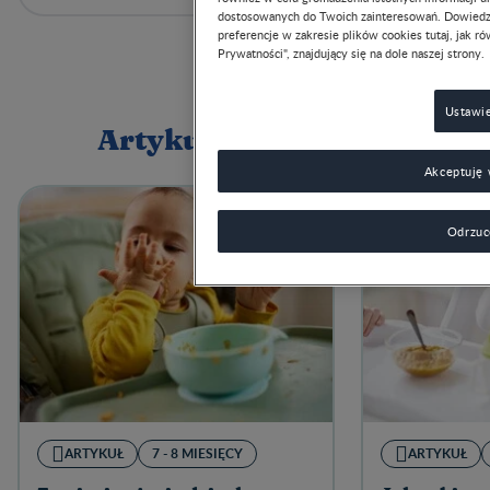
W
Prywatności", znajdujący się na dole naszej strony.
Ustawien
Akceptuję ws
Artykuły powiązane
Odrzucen
ARTYKUŁ
7 - 8 MIESIĘCY
ARTYKUŁ