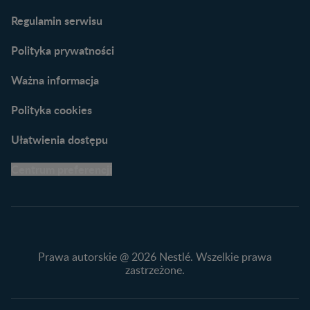
Porady dla rodziców –
Regulamin serwisu
praktyczne wskazówki
naszych ekspertów
Polityka prywatności
Ważna informacja
Polityka cookies
Ułatwienia dostępu
Centrum preferencji
Prawa autorskie @ 2026 Nestlé. Wszelkie prawa
zastrzeżone.