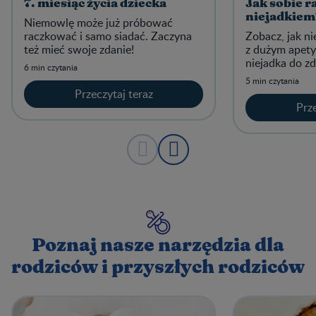
7. miesiąc życia dziecka
Jak sobie ra
niejadkiem
Niemowlę może już próbować
raczkować i samo siadać. Zaczyna
Zobacz, jak n
też mieć swoje zdanie!
z dużym apety
niejadka do z
6 min czytania
5 min czytania
Przeczytaj teraz
Prze
Poznaj nasze narzędzia dla
rodziców i przyszłych rodziców