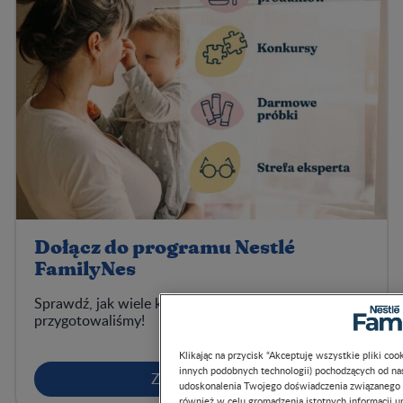
Dołącz do programu Nestlé
FamilyNes
Sprawdź, jak wiele korzyści dla Ciebie
Klikając na przycisk “Akceptuję wszystkie pliki cook
przygotowaliśmy!
innych podobnych technologii) pochodzących od nas 
udoskonalenia Twojego doświadczenia związanego z ko
również w celu gromadzenia istotnych informacji um
dostosowanych do Twoich zainteresowań. Dowiedz si
Zarejestruj się >
preferencje w zakresie plików cookies tutaj, jak równ