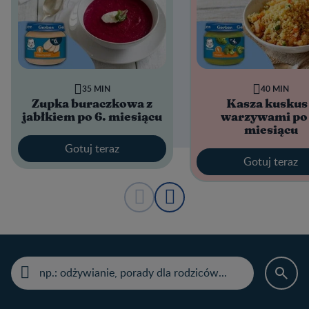
35 MIN
40 MIN
Zupka buraczkowa z
Kasza kuskus
jabłkiem po 6. miesiącu
warzywami po 
miesiącu
Gotuj teraz
Gotuj teraz