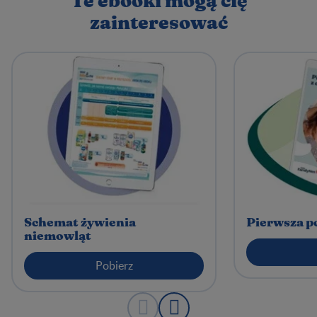
Te ebooki mogą cię
zainteresować
Schemat żywienia
Pierwsza p
niemowląt
Pobierz