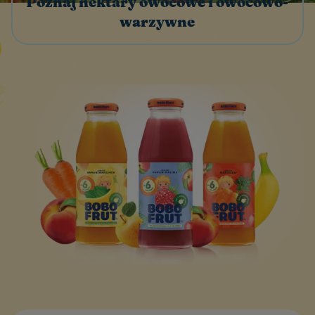
Poznaj nektary owocowe i owocowo-
warzywne