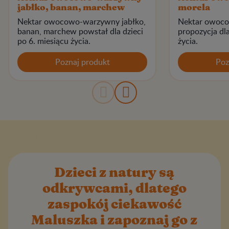
jabłko, banan, marchew
morela
Nektar owocowo-warzywny jabłko,
Nektar owocow
banan, marchew powstał dla dzieci
propozycja dla
po 6. miesiącu życia.
życia.
Poznaj produkt
Poz
Dzieci z natury są
odkrywcami, dlatego
zaspokój ciekawość
Maluszka i zapoznaj go z