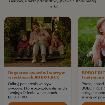
i musów, a także prześledź wyjątkową historię naszej
marki!
Bogactwo owoców i warzyw
BOBO FRUT 
w nektarach BOBO FRUT
tradycjami
Odkryj połączenia warzyw i
Poznaj ponad 50
owoców, które przygotowaliśmy dla
BOBO FRUT. Spraw
Twojego Dziecka w nektarach
polega fenome
BOBO FRUT.
znanej od poko