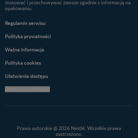
Materiały do pobrania
stosować i przechowywać zawsze zgodnie z informacją na
opakowaniu.
Narzędzia dla rodziców
Porady dla rodziców –
Regulamin serwisu
praktyczne wskazówki
naszych ekspertów
Polityka prywatności
Ważna informacja
Polityka cookies
Ułatwienia dostępu
Centrum preferencji
Prawa autorskie @ 2026 Nestlé. Wszelkie prawa
zastrzeżone.