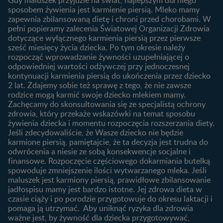
Gdy maluszek przyjdzie na świat, najlepszym dla niego
Jak zaplanować płeć
Produkty
2. trymestr ciąży
sposobem żywienia jest karmienie piersią. Mleko mamy
dziecka?
zapewnia zbilansowaną dietę i chroni przed chorobami. W
Wyszukiwarka produktów
3. trymestr ciąży
Jak rozpoznać dni płodne?
pełni popieramy zalecenia Światowej Organizacji Zdrowia
Nasze marki
dotyczące wyłącznego karmienia piersią przez pierwsze
Badania przed ciążą
sześć miesięcy życia dziecka. Po tym okresie należy
Planowanie urlopu
rozpocząć wprowadzanie żywności uzupełniającej o
macierzyńskiego
odpowiedniej wartości odżywczej przy jednoczesnej
kontynuacji karmienia piersią do ukończenia przez dziecko
Rozwój dziecka
Żywienie dziecka
2 lat. Zdajemy sobie też sprawę z tego, że nie zawsze
Kalendarz rozwoju dziecka
10 sposobów jak poprawić
rodzice mogą karmić swoje dziecko mlekiem mamy.
laktację
Zachęcamy do skonsultowania się ze specjalistą ochrony
Skoki rozwojowe
zdrowia, który przekaże wskazówki na temat sposobu
Jakie mleko następne
Ząbkowanie u niemowląt
żywienia dziecka i momentu rozpoczęcia rozszerzania diety.
wybrać dla dziecka?
Jeśli zdecydowaliście, że Wasze dziecko nie będzie
Jak rozszerzać dietę
karmione piersią, pamiętajcie, że ta decyzja jest trudna do
niemowlaka?
odwrócenia a niesie ze sobą konsekwencje socjalne i
finansowe. Rozpoczęcie częściowego dokarmiania butelką
Przydatne materiały dla
spowoduje zmniejszenie ilości wytwarzanego mleka. Jeśli
rodziców
maluszek jest karmiony piersią, prawidłowe zbilansowanie
jadłospisu mamy jest bardzo istotne. Jej zdrowa dieta w
Poradniki dla rodziców
czasie ciąży i po porodzie przygotowuje do okresu laktacji i
Karty do zdjęć dla
pomaga ją utrzymać. Aby uniknąć ryzyka dla zdrowia
Maluszka
ważne jest, by żywność dla dziecka przygotowywać,