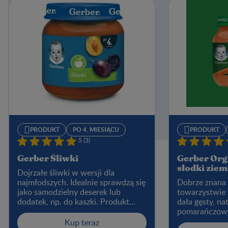
PRODUKT
PO 4. MIESIĄCU
PRODUKT
5 (3)
Gerber Śliwki
Gerber Or
słodki zie
Dojrzałe śliwki w wersji dla
najmłodszych. Idealnie sprawdzą się
Dobrze znana
jako samodzielny deserek lub
towarzystwie 
dodatek, np. do kaszki. Produkt
dała gęsty, na
pomoże zwiększyć ilość błonnika w
pomarańczowy
diecie dziecka.
dla małych sm
Kup teraz