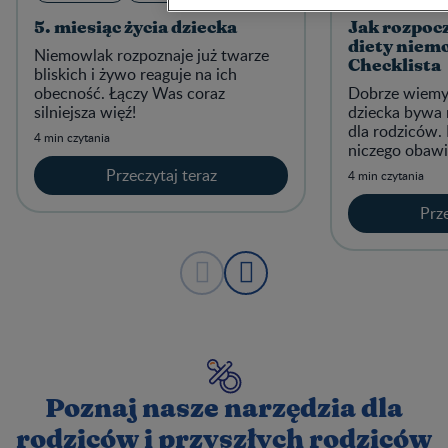
5. miesiąc życia dziecka
Jak rozpoc
diety niem
Niemowlak rozpoznaje już twarze
Checklista
bliskich i żywo reaguje na ich
obecność. Łączy Was coraz
Dobrze wiemy,
silniejsza więź!
dziecka bywa 
dla rodziców. 
4 min czytania
niczego obawi
Przeczytaj teraz
4 min czytania
Prze
Poznaj nasze narzędzia dla
rodziców i przyszłych rodziców