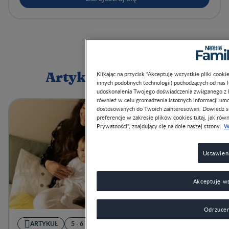
Klikając na przycisk “Akceptuję wszystkie pliki cook
Artykuły powiązane
innych podobnych technologii) pochodzących od nas 
udoskonalenia Twojego doświadczenia związanego z ko
również w celu gromadzenia istotnych informacji um
dostosowanych do Twoich zainteresowań. Dowiedz si
preferencje w zakresie plików cookies tutaj, jak równ
W
Prywatności", znajdujący się na dole naszej strony.
Ustawien
Akceptuję ws
Odrzucen
ARTYKUŁ
5 - 6 MIESIĘCY
ARTYKUŁ