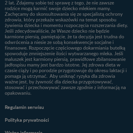
Rozwój dziecka
Żywienie dziecka
2 lat. Zdajemy sobie też sprawę z tego, że nie zawsze
Kalendarz rozwoju dziecka
10 sposobów jak poprawić
rodzice mogą karmić swoje dziecko mlekiem mamy.
laktację
Zachęcamy do skonsultowania się ze specjalistą ochrony
Skoki rozwojowe
zdrowia, który przekaże wskazówki na temat sposobu
Jakie mleko następne
Ząbkowanie u niemowląt
żywienia dziecka i momentu rozpoczęcia rozszerzania diety.
wybrać dla dziecka?
Jeśli zdecydowaliście, że Wasze dziecko nie będzie
Jak rozszerzać dietę
karmione piersią, pamiętajcie, że ta decyzja jest trudna do
niemowlaka?
odwrócenia a niesie ze sobą konsekwencje socjalne i
finansowe. Rozpoczęcie częściowego dokarmiania butelką
Przydatne materiały dla
spowoduje zmniejszenie ilości wytwarzanego mleka. Jeśli
rodziców
maluszek jest karmiony piersią, prawidłowe zbilansowanie
jadłospisu mamy jest bardzo istotne. Jej zdrowa dieta w
Poradniki dla rodziców
czasie ciąży i po porodzie przygotowuje do okresu laktacji i
Karty do zdjęć dla
pomaga ją utrzymać. Aby uniknąć ryzyka dla zdrowia
Maluszka
ważne jest, by żywność dla dziecka przygotowywać,
Materiały do pobrania
stosować i przechowywać zawsze zgodnie z informacją na
opakowaniu.
Narzędzia dla rodziców
Porady dla rodziców –
Regulamin serwisu
praktyczne wskazówki
naszych ekspertów
Polityka prywatności
Ważna informacja