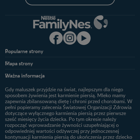
Popularne strony​
Nestlé FamilyNes
Program edukacyjny
Mapa strony​
Kontakt
Zaloguj się / Zarejestruj się
Planowanie ciąży
Ciąża
FAQ
Benefity programu
Ważna informacja
Plamienie implantacyjne –
Kalendarz ciąży
Archiwum artykułów
objawy i przyczyny
1. trymestr ciąży
Gdy maluszek przyjdzie na świat, najlepszym dla niego
Jak zaplanować płeć
Produkty
2. trymestr ciąży
sposobem żywienia jest karmienie piersią. Mleko mamy
dziecka?
zapewnia zbilansowaną dietę i chroni przed chorobami. W
Wyszukiwarka produktów
3. trymestr ciąży
Jak rozpoznać dni płodne?
pełni popieramy zalecenia Światowej Organizacji Zdrowia
Nasze marki
dotyczące wyłącznego karmienia piersią przez pierwsze
Badania przed ciążą
sześć miesięcy życia dziecka. Po tym okresie należy
Planowanie urlopu
rozpocząć wprowadzanie żywności uzupełniającej o
macierzyńskiego
odpowiedniej wartości odżywczej przy jednoczesnej
kontynuacji karmienia piersią do ukończenia przez dziecko