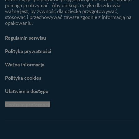
Karty do zdjęć dla
pomaga ją utrzymać. Aby uniknąć ryzyka dla zdrowia
Maluszka
ważne jest, by żywność dla dziecka przygotowywać,
Materiały do pobrania
stosować i przechowywać zawsze zgodnie z informacją na
opakowaniu.
Narzędzia dla rodziców
Porady dla rodziców –
Regulamin serwisu
praktyczne wskazówki
naszych ekspertów
Polityka prywatności
Ważna informacja
Polityka cookies
Ułatwienia dostępu
Centrum preferencji