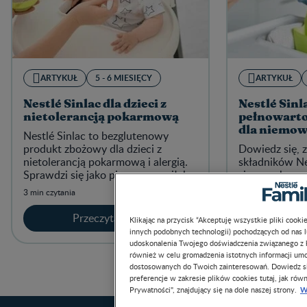
ARTYKUŁ
5 - 6 MIESIĘCY
ARTYKUŁ
Nestlé Sinlac dla dzieci z
Nestlé Sinl
nietolerancją pokarmową
pełnowarto
dla niemowl
Nestlé Sinlac to bezglutenowy
produkt zbożowy dla dzieci z
Dowiedz się, 
nietolerancją pokarmową i alergią.
składników Ne
Sprawdzi się jako pierwszy posiłek
się wysoką wa
zbożowy po 4.
3 min czytania
3 min czytania
Przeczytaj teraz
Prze
Klikając na przycisk “Akceptuję wszystkie pliki cook
innych podobnych technologii) pochodzących od nas 
udoskonalenia Twojego doświadczenia związanego z ko
również w celu gromadzenia istotnych informacji um
dostosowanych do Twoich zainteresowań. Dowiedz si
preferencje w zakresie plików cookies tutaj, jak równ
W
Prywatności", znajdujący się na dole naszej strony.