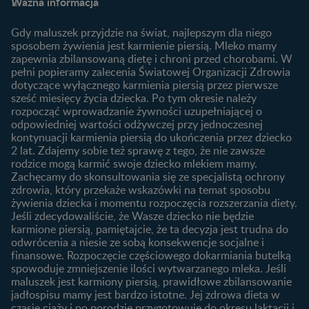
Ważna informacja
Plamienie implantacyjne –
Kalendarz ciąży
Archiwum artykułów
objawy i przyczyny
1. trymestr ciąży
Gdy maluszek przyjdzie na świat, najlepszym dla niego
Jak zaplanować płeć
Produkty
2. trymestr ciąży
sposobem żywienia jest karmienie piersią. Mleko mamy
dziecka?
zapewnia zbilansowaną dietę i chroni przed chorobami. W
Wyszukiwarka produktów
3. trymestr ciąży
Jak rozpoznać dni płodne?
pełni popieramy zalecenia Światowej Organizacji Zdrowia
Nasze marki
dotyczące wyłącznego karmienia piersią przez pierwsze
Badania przed ciążą
sześć miesięcy życia dziecka. Po tym okresie należy
Planowanie urlopu
rozpocząć wprowadzanie żywności uzupełniającej o
macierzyńskiego
odpowiedniej wartości odżywczej przy jednoczesnej
kontynuacji karmienia piersią do ukończenia przez dziecko
Rozwój dziecka
Żywienie dziecka
2 lat. Zdajemy sobie też sprawę z tego, że nie zawsze
Kalendarz rozwoju dziecka
10 sposobów jak poprawić
rodzice mogą karmić swoje dziecko mlekiem mamy.
laktację
Zachęcamy do skonsultowania się ze specjalistą ochrony
Skoki rozwojowe
zdrowia, który przekaże wskazówki na temat sposobu
Jakie mleko następne
Ząbkowanie u niemowląt
żywienia dziecka i momentu rozpoczęcia rozszerzania diety.
wybrać dla dziecka?
Jeśli zdecydowaliście, że Wasze dziecko nie będzie
Jak rozszerzać dietę
karmione piersią, pamiętajcie, że ta decyzja jest trudna do
niemowlaka?
odwrócenia a niesie ze sobą konsekwencje socjalne i
finansowe. Rozpoczęcie częściowego dokarmiania butelką
Przydatne materiały dla
spowoduje zmniejszenie ilości wytwarzanego mleka. Jeśli
rodziców
maluszek jest karmiony piersią, prawidłowe zbilansowanie
jadłospisu mamy jest bardzo istotne. Jej zdrowa dieta w
Poradniki dla rodziców
czasie ciąży i po porodzie przygotowuje do okresu laktacji i