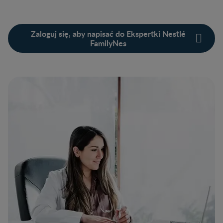
Zaloguj się, aby napisać do Ekspertki Nestlé
FamilyNes