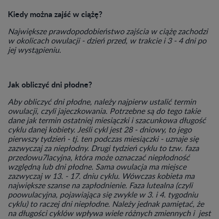
Kiedy można zajść w ciążę?
Największe prawdopodobieństwo zajścia w ciążę zachodzi
w okolicach owulacji - dzień przed, w trakcie i 3 - 4 dni po
jej wystąpieniu.
Jak obliczyć dni płodne?
Aby obliczyć dni płodne, należy najpierw ustalić termin
owulacji, czyli jajeczkowania. Potrzebne są do tego takie
dane jak termin ostatniej miesiączki i szacunkowa długość
cyklu danej kobiety. Jeśli cykl jest 28 - dniowy, to jego
pierwszy tydzień - tj. ten podczas miesiączki - uznaje się
zazwyczaj za niepłodny. Drugi tydzień cyklu to tzw. faza
przedowu7lacyjna, która może oznaczać niepłodność
względną lub dni płodne. Sama owulacja ma miejsce
zazwyczaj w 13. - 17. dniu cyklu. Wówczas kobieta ma
największe szanse na zapłodnienie. Faza lutealna (czyli
poowulacyjna, pojawiająca się zwykle w 3. i 4. tygodniu
cyklu) to raczej dni niepłodne. Należy jednak pamiętać, że
na długości cyklów wpływa wiele różnych zmiennych i jest