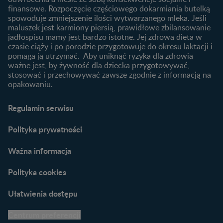
finansowe. Rozpoczęcie częściowego dokarmiania butelką
Przydatne materiały dla
spowoduje zmniejszenie ilości wytwarzanego mleka. Jeśli
rodziców
maluszek jest karmiony piersią, prawidłowe zbilansowanie
jadłospisu mamy jest bardzo istotne. Jej zdrowa dieta w
Poradniki dla rodziców
czasie ciąży i po porodzie przygotowuje do okresu laktacji i
Karty do zdjęć dla
pomaga ją utrzymać. Aby uniknąć ryzyka dla zdrowia
Maluszka
ważne jest, by żywność dla dziecka przygotowywać,
Materiały do pobrania
stosować i przechowywać zawsze zgodnie z informacją na
opakowaniu.
Narzędzia dla rodziców
Porady dla rodziców –
Regulamin serwisu
praktyczne wskazówki
naszych ekspertów
Polityka prywatności
Ważna informacja
Polityka cookies
Ułatwienia dostępu
Centrum preferencji