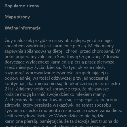
Popularne strony​
Nestlé FamilyNes
Program edukacyjny
Mapa strony​
Kontakt
Zaloguj się / Zarejestruj się
Planowanie ciąży
Ciąża
FAQ
Benefity programu
Ważna informacja
Plamienie implantacyjne –
Kalendarz ciąży
Archiwum artykułów
objawy i przyczyny
1. trymestr ciąży
Gdy maluszek przyjdzie na świat, najlepszym dla niego
Jak zaplanować płeć
Produkty
2. trymestr ciąży
sposobem żywienia jest karmienie piersią. Mleko mamy
dziecka?
zapewnia zbilansowaną dietę i chroni przed chorobami. W
Wyszukiwarka produktów
3. trymestr ciąży
Jak rozpoznać dni płodne?
pełni popieramy zalecenia Światowej Organizacji Zdrowia
Nasze marki
dotyczące wyłącznego karmienia piersią przez pierwsze
Badania przed ciążą
sześć miesięcy życia dziecka. Po tym okresie należy
Planowanie urlopu
rozpocząć wprowadzanie żywności uzupełniającej o
macierzyńskiego
odpowiedniej wartości odżywczej przy jednoczesnej
kontynuacji karmienia piersią do ukończenia przez dziecko
Rozwój dziecka
Żywienie dziecka
2 lat. Zdajemy sobie też sprawę z tego, że nie zawsze
Kalendarz rozwoju dziecka
10 sposobów jak poprawić
rodzice mogą karmić swoje dziecko mlekiem mamy.
laktację
Zachęcamy do skonsultowania się ze specjalistą ochrony
Skoki rozwojowe
zdrowia, który przekaże wskazówki na temat sposobu
Jakie mleko następne
Ząbkowanie u niemowląt
żywienia dziecka i momentu rozpoczęcia rozszerzania diety.
wybrać dla dziecka?
Jeśli zdecydowaliście, że Wasze dziecko nie będzie
Jak rozszerzać dietę
karmione piersią, pamiętajcie, że ta decyzja jest trudna do
niemowlaka?
odwrócenia a niesie ze sobą konsekwencje socjalne i