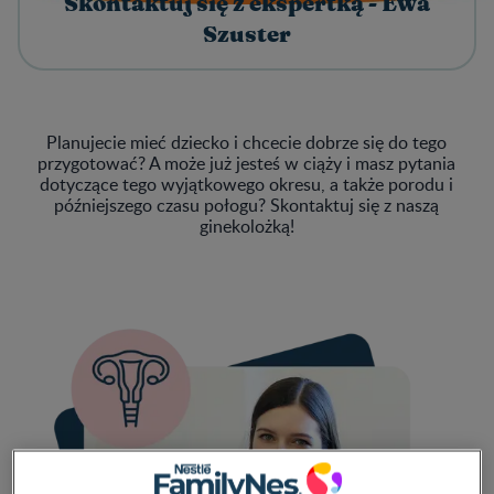
Skontaktuj się z ekspertką - Ewa
Szuster
Planujecie mieć dziecko i chcecie dobrze się do tego
przygotować? A może już jesteś w ciąży i masz pytania
dotyczące tego wyjątkowego okresu, a także porodu i
późniejszego czasu połogu? Skontaktuj się z naszą
ginekolożką!