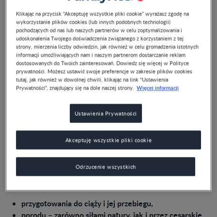
Klikając na przycisk “Akceptuję wszystkie pliki cookie” wyrażasz zgodę na
wykorzystanie plików cookies (lub innych podobnych technologii)
pochodzących od nas lub naszych partnerów w celu zoptymalizowania i
udoskonalenia Twojego doświadczenia związanego z korzystaniem z tej
strony, mierzenia liczby odwiedzin, jak również w celu gromadzenia istotnych
informacji umożliwiających nam i naszym partnerom dostarczanie reklam
dostosowanych do Twoich zainteresowań. Dowiedz się więcej w Polityce
prywatności. Możesz ustawić swoje preferencje w zakresie plików cookies
tutaj, jak również w dowolnej chwili, klikając na link "Ustawienia
Więcej informacji
Prywatności", znajdujący się na dole naszej strony.
Ustawienia Prywatności
Dr n. med. Ewa Szuster
Przynależy do Polskiego
Towarzystwa Ginekologów i Położników, Polskiego
Akceptuję wszystkie pliki cookie
Towarzystwa Seksuologii Medycznej i Polskiego
Towarzystwa Leczenia Otyłości.
Odrzucenie wszystkich
Na podstawie swego wieloletniego doświadczenia
klinicznego odpowie na wszelkie pytania na temat:
przygotowania do ciąży i jej przebiegu,
porodu – zarówno siłami natury, jak i przez cesarskie