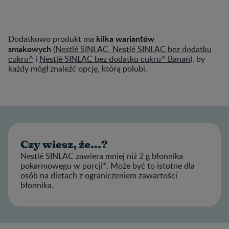
kilka wariantów
Dodatkowo produkt ma
smakowych
(
Nestlé SINLAC
,
Nestlé SINLAC bez dodatku
cukru
^
i
Nestlé SINLAC bez dodatku cukru^ Banan
), by
każdy mógł znaleźć opcję, którą polubi.
Czy wiesz, że...?
Nestlé SINLAC zawiera mniej niż 2 g błonnika
pokarmowego w porcji*. Może być to istotne dla
osób na dietach z ograniczeniem zawartości
błonnika.