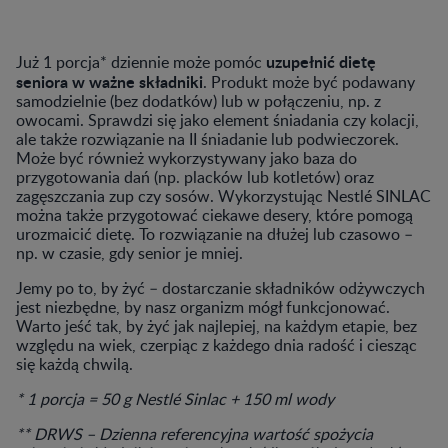
uzupełnić dietę
Już 1 porcja* dziennie może pomóc
seniora w ważne składniki
. Produkt może być podawany
samodzielnie (bez dodatków) lub w połączeniu, np. z
owocami. Sprawdzi się jako element śniadania czy kolacji,
ale także rozwiązanie na II śniadanie lub podwieczorek.
Może być również wykorzystywany jako baza do
przygotowania dań (np. placków lub kotletów) oraz
zagęszczania zup czy sosów. Wykorzystując Nestlé SINLAC
można także przygotować ciekawe desery, które pomogą
urozmaicić dietę. To rozwiązanie na dłużej lub czasowo –
np. w czasie, gdy senior je mniej.
Jemy po to, by żyć – dostarczanie składników odżywczych
jest niezbędne, by nasz organizm mógł funkcjonować.
Warto jeść tak, by żyć jak najlepiej, na każdym etapie, bez
względu na wiek, czerpiąc z każdego dnia radość i ciesząc
się każdą chwilą.
* 1 porcja = 50 g Nestlé Sinlac + 150 ml wody
** DRWS – Dzienna referencyjna wartość spożycia