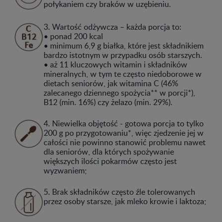
połykaniem czy braków w uzębieniu.
3. Wartość odżywcza – każda porcja to:
• ponad 200 kcal
• minimum 6,9 g białka, które jest składnikiem
bardzo istotnym w przypadku osób starszych.
• aż 11 kluczowych witamin i składników
mineralnych, w tym te często niedoborowe w
dietach seniorów, jak witamina C (46%
zalecanego dziennego spożycia** w porcji*),
B12 (min. 16%) czy żelazo (min. 29%).
4. Niewielka objętość - gotowa porcja to tylko
200 g po przygotowaniu*, więc zjedzenie jej w
całości nie powinno stanowić problemu nawet
dla seniorów, dla których spożywanie
większych ilości pokarmów często jest
wyzwaniem;
5. Brak składników często źle tolerowanych
przez osoby starsze, jak mleko krowie i laktoza;