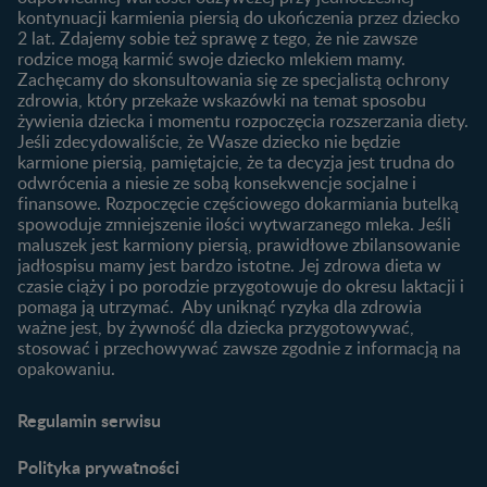
kontynuacji karmienia piersią do ukończenia przez dziecko
Rozwój dziecka
Żywienie dziecka
2 lat. Zdajemy sobie też sprawę z tego, że nie zawsze
Kalendarz rozwoju dziecka
10 sposobów jak poprawić
rodzice mogą karmić swoje dziecko mlekiem mamy.
laktację
Zachęcamy do skonsultowania się ze specjalistą ochrony
Skoki rozwojowe
zdrowia, który przekaże wskazówki na temat sposobu
Jakie mleko następne
Ząbkowanie u niemowląt
żywienia dziecka i momentu rozpoczęcia rozszerzania diety.
wybrać dla dziecka?
Jeśli zdecydowaliście, że Wasze dziecko nie będzie
Jak rozszerzać dietę
karmione piersią, pamiętajcie, że ta decyzja jest trudna do
niemowlaka?
odwrócenia a niesie ze sobą konsekwencje socjalne i
finansowe. Rozpoczęcie częściowego dokarmiania butelką
Przydatne materiały dla
spowoduje zmniejszenie ilości wytwarzanego mleka. Jeśli
rodziców
maluszek jest karmiony piersią, prawidłowe zbilansowanie
jadłospisu mamy jest bardzo istotne. Jej zdrowa dieta w
Poradniki dla rodziców
czasie ciąży i po porodzie przygotowuje do okresu laktacji i
Karty do zdjęć dla
pomaga ją utrzymać. Aby uniknąć ryzyka dla zdrowia
Maluszka
ważne jest, by żywność dla dziecka przygotowywać,
Materiały do pobrania
stosować i przechowywać zawsze zgodnie z informacją na
opakowaniu.
Narzędzia dla rodziców
Porady dla rodziców –
Regulamin serwisu
praktyczne wskazówki
naszych ekspertów
Polityka prywatności