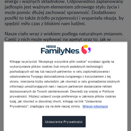
energii i ważnych składników. Odpowiednio zaplanowany
jadłospis jest ważnym elementem zdrowego stylu życia i
może pomóc dłużej zachować sprawność. Dodatkowo
posiłki to także źródło przyjemności i wspaniała okazja, by
spędzić miło czas z bliskimi nam ludźmi.
Nasze ciało wraz z wiekiem podlega naturalnym zmianom.
Część z nich może wpływać na apetyt oraz to, jak w
starszym wieku odczuwamy smak czy zapach pokarmów,
co danej osobie smakuje, a co już nie. To wszystko w dużej
mierze decyduje o tym, po jakie pokarmy chcemy sięgać i w
jakich ilościach. Warto więc uważnie obserwować swój
Klikając na przycisk “Akceptuję wszystkie pliki cookie” wyrażasz zgodę na
organizm i jeśli dzieje się coś, co dziwi lub niepokoi,
wykorzystanie plików cookies (lub innych podobnych technologii)
pochodzących od nas lub naszych partnerów w celu zoptymalizowania i
skonsultować to z lekarzem.
udoskonalenia Twojego doświadczenia związanego z korzystaniem z tej
strony, mierzenia liczby odwiedzin, jak również w celu gromadzenia istotnych
informacji umożliwiających nam i naszym partnerom dostarczanie reklam
dostosowanych do Twoich zainteresowań. Dowiedz się więcej w Polityce
prywatności. Możesz ustawić swoje preferencje w zakresie plików cookies
Jak powinna wyglądać dieta
tutaj, jak również w dowolnej chwili, klikając na link "Ustawienia
Więcej informacji
dla seniorów?
Prywatności", znajdujący się na dole naszej strony.
Nasze przyzwyczajenia, także te związane z żywieniem,
Ustawienia Prywatności
kształtujemy całe życie. Masz wrażenie, że Twój codzienny