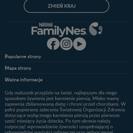
ZMIEŃ KRAJ
Popularne strony​
Nestlé FamilyNes
Program edukacyjny
Mapa strony​
Kontakt
Zaloguj się / Zarejestruj się
Planowanie ciąży
Ciąża
FAQ
Benefity programu
Ważna informacja
Plamienie implantacyjne –
Kalendarz ciąży
Archiwum artykułów
objawy i przyczyny
1. trymestr ciąży
Gdy maluszek przyjdzie na świat, najlepszym dla niego
Jak zaplanować płeć
Produkty
2. trymestr ciąży
sposobem żywienia jest karmienie piersią. Mleko mamy
dziecka?
zapewnia zbilansowaną dietę i chroni przed chorobami. W
Wyszukiwarka produktów
3. trymestr ciąży
Jak rozpoznać dni płodne?
pełni popieramy zalecenia Światowej Organizacji Zdrowia
Nasze marki
dotyczące wyłącznego karmienia piersią przez pierwsze
Badania przed ciążą
sześć miesięcy życia dziecka. Po tym okresie należy
Planowanie urlopu
rozpocząć wprowadzanie żywności uzupełniającej o
macierzyńskiego
odpowiedniej wartości odżywczej przy jednoczesnej