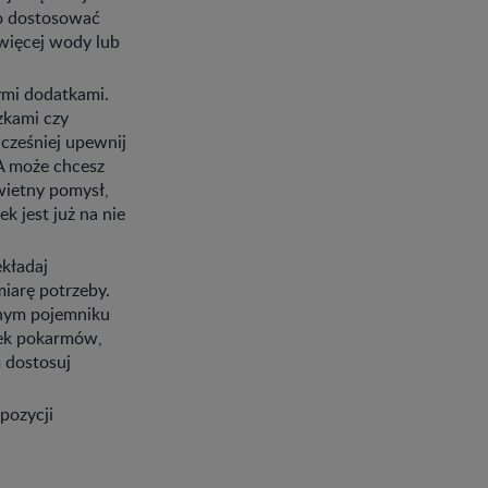
io dostosować
 więcej wody lub
mi dodatkami.
zkami czy
cześniej upewnij
 A może chcesz
świetny pomysł,
k jest już na nie
ekładaj
miarę potrzeby.
lnym pojemniku
łek pokarmów,
 dostosuj
pozycji