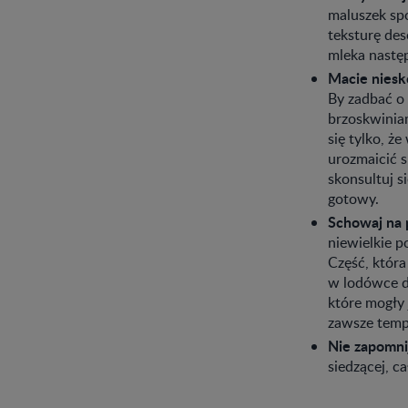
maluszek sp
teksturę des
mleka nastę
Macie niesko
By zadbać o 
brzoskwiniam
się tylko, ż
urozmaicić s
skonsultuj s
gotowy.
Schowaj na 
niewielkie p
Część, która
w lodówce do
które mogły 
zawsze temp
Nie zapomni
siedzącej, c