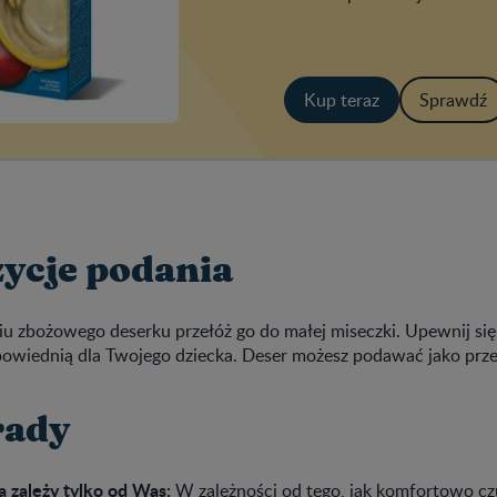
każdego dnia. Zawiera ona m
witaminy i składniki minera
Kup teraz
Sprawdź
ycje podania
u zbożowego deserku przełóż go do małej miseczki. Upewnij się
owiednią dla Twojego dziecka. Deser możesz podawać jako prze
rady
 zależy tylko od Was:
W zależności od tego, jak komfortowo czu