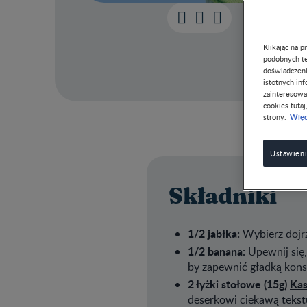
Klikając na 
podobnych te
doświadczeni
istotnych in
zainteresowa
cookies tutaj
Więc
strony.
Ustawieni
Składniki
1/2 jabłka:
Wybierz dojrz
1/2 banana:
Upewnij się,
by zapewnić gładką kons
2 łyżki stołowe (15g)
Kas
deserkowi ciekawą tekst