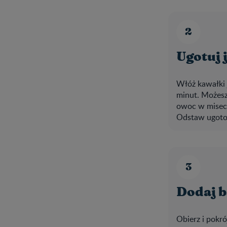
Ugotuj 
Włóż kawałki 
minut. Możesz
owoc w misecz
Odstaw ugotow
Dodaj 
Obierz i pokr