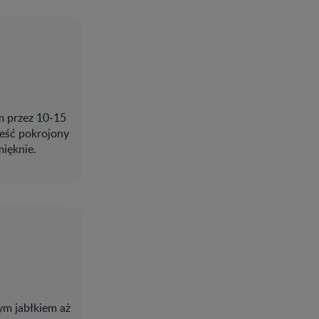
m przez 10-15
eść pokrojony
ięknie.
ym jabłkiem aż