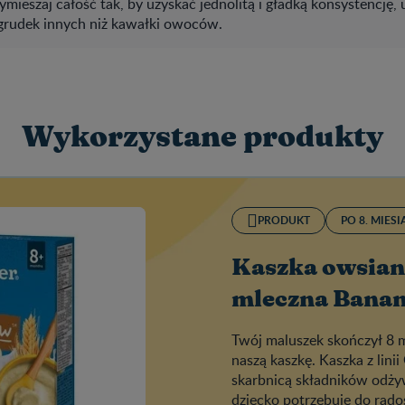
mieszaj całość tak, by uzyskać jednolitą i gładką konsystencję,
a grudek innych niż kawałki owoców.
Wykorzystane produkty
PRODUKT
PO 8. MIES
Kaszka owsian
mleczna Bana
Twój maluszek skończył 8 
naszą kaszkę. Kaszka z lini
skarbnicą składników odży
dziecko potrzebuje do rad