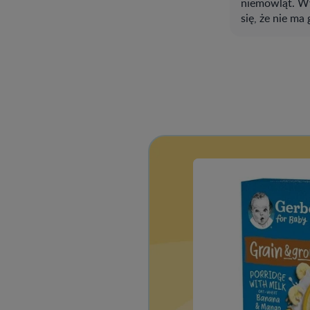
niemowląt. Wy
się, że nie m