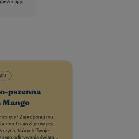
 upewniając
IĄCU
o-pszenna
n Mango
miesięcy? Zaproponuj mu
i Gerber Grain & grow jest
wczych, których Twoje
osnego odkrywania świata