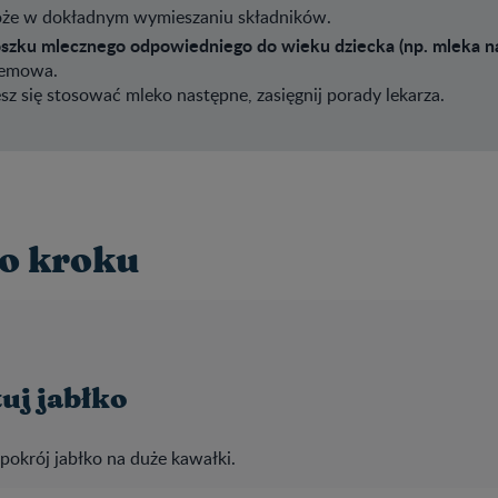
e w dokładnym wymieszaniu składników.
roszku mlecznego odpowiedniego do wieku dziecka (np. mleka n
kremowa.
z się stosować mleko następne, zasięgnij porady lekarza.
o kroku
uj jabłko
 pokrój jabłko na duże kawałki.