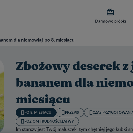

Darmowe próbki
nanem dla niemowląt po 8. miesiącu
Zbożowy deserek z 
bananem dla niemo
miesiącu
PO 8. MIESIĄCU
PRZEPIS
CZAS PRZYGOTOWANIA
POZIOM TRUDNOŚCI:
ŁATWY
Im starszy jest Twój maluszek, tym chętniej jego kubk