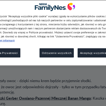
konsystencje. Ten zbożowy deserek z owocami łączy natu
odżywczą kaszki dla niemowląt, dzięki czemu może pomó
Dojrzałe jabłka i banany to miękkie owoce, które połą
przycisk “Akceptuję wszystkie pliki cookie” wyrażasz zgodę na wykorzystanie plików cookies 
sposób i zachęć niemowlaka, by cieszył się różnorodnośc
chnologii) pochodzących od nas lub naszych partnerów w celu zoptymalizowania i udoskona
nawyki na przyszłość.
a związanego z korzystaniem z tej strony, mierzenia liczby odwiedzin, jak również w celu g
formacji umożliwiających nam i naszym partnerom dostarczanie reklam dostosowanych do Tw
ń. Dowiedz się więcej w Polityce prywatności. Możesz ustawić swoje preferencje w zakres
, jak również w dowolnej chwili, klikając na link "Ustawienia Prywatności", znajdujący się na 
ej informacji
a Prywatności
Odrzucenie wszystkich
Akceptuję wszystkie
ały owoc - dzięki niemu krem będzie przyjemnie słodki.
 że owoc jest odpowiednio dojrzały - tylko w tym przypadku łat
ystencję.
zki Gerber Owsiano-Pszennej Mlecznej Banan Mango
:
Kaszka 
urę.