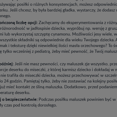
ożywając posiłki o różnych konsystencjach, możesz odpowiedn
erku. Jeśli chcesz, by była bardziej gładka, wystarczy, że dodasz
pnego.
ńczoną liczbę opcji:
Zachęcamy do eksperymentowania z różny
różnorodność w jadłospisie dziecka, wypróbuj np. wersję z grus
i lub wykorzystaj szczyptę cynamonu. Możliwości jesy wiele, w
e wszystkie składniki są odpowiednie dla wieku Twojego dziecka.
mak i teksturę dzięki niewielkiej ilości masła orzechowego? To 
ię tylko wcześniej z pediatrą, żeby mieć pewność, że Twój malusze
później:
Jeśli nie masz pewności, czy maluszek zje wszystko, prz
orcje deserku do miseczki, z której karmisz dziecko i dokładaj w 
 nie trafiła do miseczki dziecka, możesz przechowywać w szcze
 24 godzin. Pamiętaj tylko, żeby nie zostawiać na kolejny posi
już mieć kontakt ze śliną maluszka. Dodatkowo, przed podaniem
eraturę deserku.
j o bezpieczeństwie:
Podczas posiłku maluszek powinien być w 
ały czas pod kontrolą dorosłego.