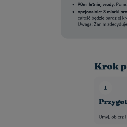
90ml letniej wody:
Pomoż
opcjonalnie: 3 miarki p
całość będzie bardziej 
Uwaga: Zanim zdecydujes
Krok p
Przygot
Umyj, obierz i