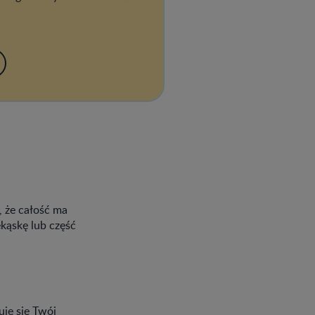
.in. pełnoziarniste zboża,
lne.
, że całość ma
kąskę lub część
je się Twój