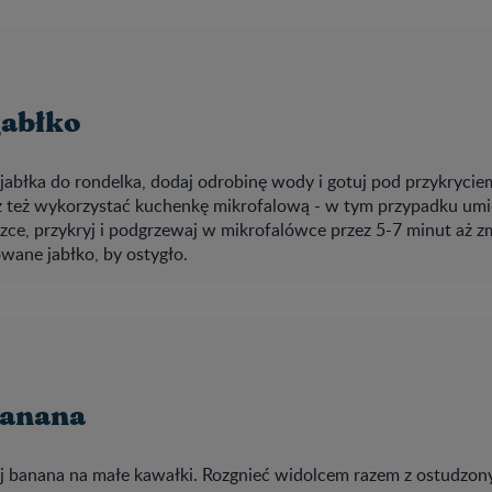
jabłko
jabłka do rondelka, dodaj odrobinę wody i gotuj pod przykrycie
 też wykorzystać kuchenkę mikrofalową - w tym przypadku umi
ce, przykryj i podgrzewaj w mikrofalówce przez 5-7 minut aż zm
ane jabłko, by ostygło.
banana
ój banana na małe kawałki. Rozgnieć widolcem razem z ostudzon