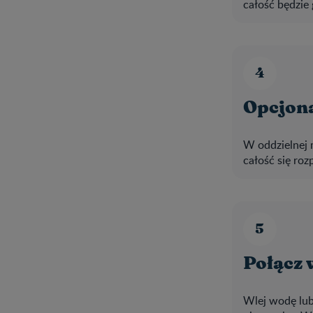
całość będzie 
Opcjona
W oddzielnej m
całość się roz
Połącz 
Wlej wodę lub