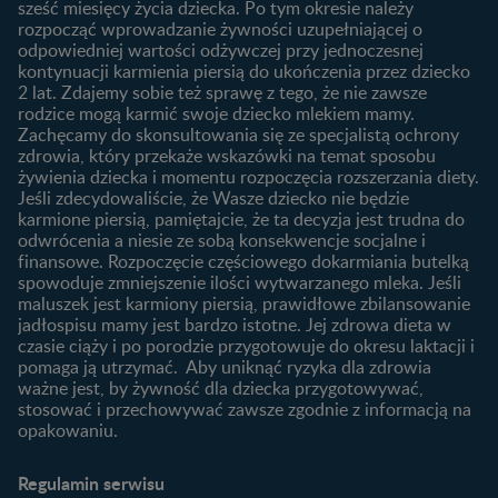
sześć miesięcy życia dziecka. Po tym okresie należy
Planowanie urlopu
rozpocząć wprowadzanie żywności uzupełniającej o
macierzyńskiego
odpowiedniej wartości odżywczej przy jednoczesnej
kontynuacji karmienia piersią do ukończenia przez dziecko
Rozwój dziecka
Żywienie dziecka
2 lat. Zdajemy sobie też sprawę z tego, że nie zawsze
Kalendarz rozwoju dziecka
10 sposobów jak poprawić
rodzice mogą karmić swoje dziecko mlekiem mamy.
laktację
Zachęcamy do skonsultowania się ze specjalistą ochrony
Skoki rozwojowe
zdrowia, który przekaże wskazówki na temat sposobu
Jakie mleko następne
Ząbkowanie u niemowląt
żywienia dziecka i momentu rozpoczęcia rozszerzania diety.
wybrać dla dziecka?
Jeśli zdecydowaliście, że Wasze dziecko nie będzie
Jak rozszerzać dietę
karmione piersią, pamiętajcie, że ta decyzja jest trudna do
niemowlaka?
odwrócenia a niesie ze sobą konsekwencje socjalne i
finansowe. Rozpoczęcie częściowego dokarmiania butelką
Przydatne materiały dla
spowoduje zmniejszenie ilości wytwarzanego mleka. Jeśli
rodziców
maluszek jest karmiony piersią, prawidłowe zbilansowanie
jadłospisu mamy jest bardzo istotne. Jej zdrowa dieta w
Poradniki dla rodziców
czasie ciąży i po porodzie przygotowuje do okresu laktacji i
Karty do zdjęć dla
pomaga ją utrzymać. Aby uniknąć ryzyka dla zdrowia
Maluszka
ważne jest, by żywność dla dziecka przygotowywać,
Materiały do pobrania
stosować i przechowywać zawsze zgodnie z informacją na
opakowaniu.
Narzędzia dla rodziców
Porady dla rodziców –
Regulamin serwisu
praktyczne wskazówki