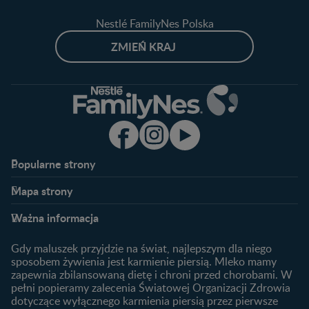
Nestlé FamilyNes Polska
ZMIEŃ KRAJ
Popularne strony​
Nestlé FamilyNes
Program edukacyjny
Mapa strony​
Kontakt
Zaloguj się / Zarejestruj się
Planowanie ciąży
Ciąża
FAQ
Benefity programu
Ważna informacja
Plamienie implantacyjne –
Kalendarz ciąży
Archiwum artykułów
objawy i przyczyny
1. trymestr ciąży
Gdy maluszek przyjdzie na świat, najlepszym dla niego
Jak zaplanować płeć
Produkty
2. trymestr ciąży
sposobem żywienia jest karmienie piersią. Mleko mamy
dziecka?
zapewnia zbilansowaną dietę i chroni przed chorobami. W
Wyszukiwarka produktów
3. trymestr ciąży
Jak rozpoznać dni płodne?
pełni popieramy zalecenia Światowej Organizacji Zdrowia
Nasze marki
dotyczące wyłącznego karmienia piersią przez pierwsze
Badania przed ciążą