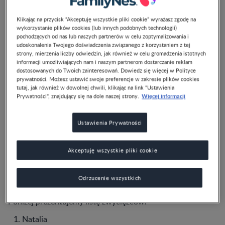
Klikając na przycisk “Akceptuję wszystkie pliki cookie” wyrażasz zgodę na
wykorzystanie plików cookies (lub innych podobnych technologii)
pochodzących od nas lub naszych partnerów w celu zoptymalizowania i
udoskonalenia Twojego doświadczenia związanego z korzystaniem z tej
strony, mierzenia liczby odwiedzin, jak również w celu gromadzenia istotnych
informacji umożliwiających nam i naszym partnerom dostarczanie reklam
dostosowanych do Twoich zainteresowań. Dowiedz się więcej w Polityce
prywatności. Możesz ustawić swoje preferencje w zakresie plików cookies
tutaj, jak również w dowolnej chwili, klikając na link "Ustawienia
Więcej informacji
Prywatności", znajdujący się na dole naszej strony.
Wyniki konkursu Gerber z okazji Dnia
Dziecka!
Ustawienia Prywatności
Dziękujemy za tak liczny udział w konkursie! Spośród
nadesłanych odpowiedzi wybraliśmy piętnaście – to
Akceptuję wszystkie pliki cookie
właśnie ich autorki i autorzy otrzymają od nas nagrodę w
postaci 4 produktów Gerber Pełnia Zbóż.
Odrzucenie wszystkich
Poniżej prezentujemy listę zwycięzców:
Natalia