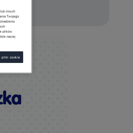
(lub innych
lenia Twojego
romadzenia
oich
ie plików
dole naszej
 pliki cookie