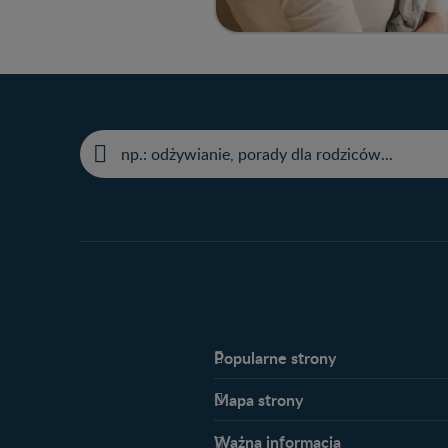
Popularne strony​
Nestlé FamilyNes
Mapa strony​
Kontakt
Planowanie ciąży
FAQ
Ważna informacja