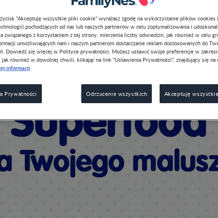
przycisk “Akceptuję wszystkie pliki cookie” wyrażasz zgodę na wykorzystanie plików cookies 
chnologii) pochodzących od nas lub naszych partnerów w celu zoptymalizowania i udoskona
a związanego z korzystaniem z tej strony, mierzenia liczby odwiedzin, jak również w celu g
formacji umożliwiających nam i naszym partnerom dostarczanie reklam dostosowanych do Tw
ń. Dowiedz się więcej w Polityce prywatności. Możesz ustawić swoje preferencje w zakres
, jak również w dowolnej chwili, klikając na link "Ustawienia Prywatności", znajdujący się na 
ej informacji
a Prywatności
Odrzucenie wszystkich
Akceptuję wszystkie