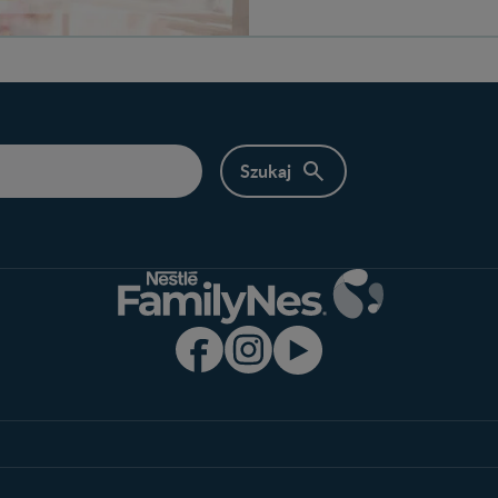
Program edukacyjny
Produkty
Zaloguj się / Zarejestruj się
Wyszukiwarka 
Ciąża
Rozwój dziecka
Benefity programu
Nasze marki