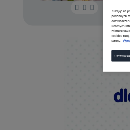
Klikając na 
podobnych te
doświadczeni
istotnych in
zainteresowa
cookies tutaj
Więc
strony.
Ustawieni