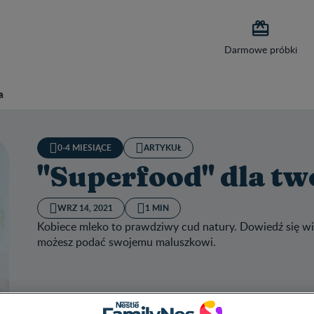

Darmowe próbki
a
0-4 MIESIĄCE
ARTYKUŁ
"Superfood" dla t
WRZ 14, 2021
1 MIN
Kobiece mleko to prawdziwy cud natury. Dowiedź się wi
możesz podać swojemu maluszkowi.