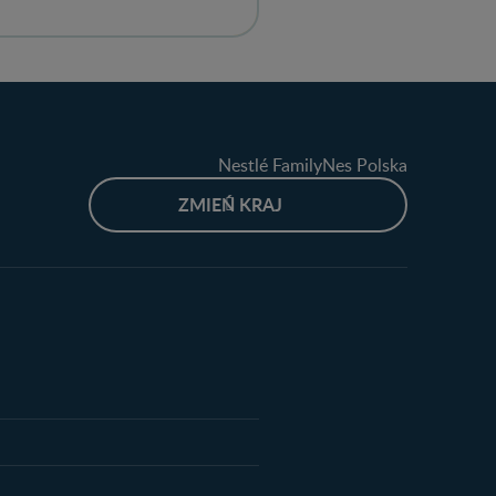
Nestlé FamilyNes Polska
ZMIEŃ KRAJ
produktów