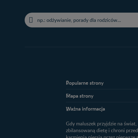
Popularne strony​
Nestlé FamilyNes
Mapa strony​
Kontakt
Planowanie ciąży
FAQ
Ważna informacja
Plamienie implantacyjne – objawy
Archiwum artykułów
przyczyny
Gdy maluszek przyjdzie na świat,
Jak zaplanować płeć dziecka?
zbilansowaną dietę i chroni prz
Jak rozpoznać dni płodne?
karmienia piersią przez pierwsze