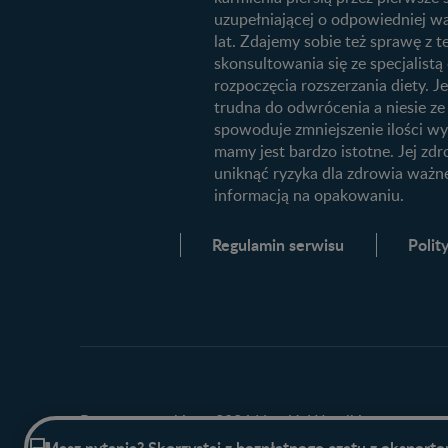
uzupełniającej o odpowiedniej wa
Badania przed ciążą
lat. Zdajemy sobie też sprawę z
Planowanie urlopu macierzyński
skonsultowania się ze specjalis
rozpoczęcia rozszerzania diety. Je
Żywienie dziecka
trudna do odwrócenia a niesie z
10 sposobów jak poprawić laktac
spowoduje zmniejszenie ilości wy
mamy jest bardzo istotne. Jej zdr
Jakie mleko następne wybrać dla
uniknąć ryzyka dla zdrowia ważn
dziecka?
informacją na opakowaniu.
Jak rozszerzać dietę niemowlaka?
Regulamin serwisu
Polit
Prawa autorskie @ 2026 Nestlé. Wszelkie prawa zas
Masz pytania? Skorzystaj z bezpłatnego czatu z ekspert