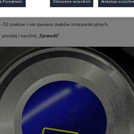
a Prywatności
Odrzucenie wszystkich
Akceptuję wszystkie
zy Twój produkt został objęty akcją wycofania, znajdź numer par
 8–10 znaków i nie zawiera znaków interpunkcyjnych.
Sprawdź
poniżej i naciśnij „
”.