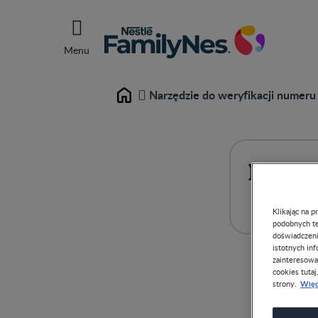
Menu
Narzędzie do weryfikacji numeru 
Home
Narzę
Klikając na 
podobnych te
doświadczeni
istotnych in
zainteresowa
cookies tutaj
Więc
strony.