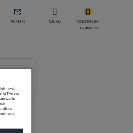

Kontakt
Szukaj
Rejestracja/
Logowanie
partii
(lub innych
lenia Twojego
romadzenia
oich
ie plików
dole naszej