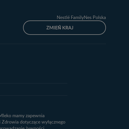
Nestlé FamilyNes Polska
ZMIEŃ KRAJ
produktów
ju dziecka
we
ą. Mleko mamy zapewnia
niemowląt
ji Zdrowia dotyczące wyłącznego
 wprowadzanie żywności