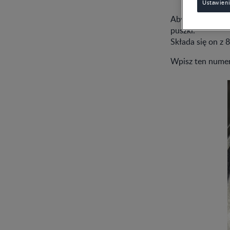
Ustawieni
Aby sprawdzić, c
puszki.
Składa się on z
Wpisz ten numer 