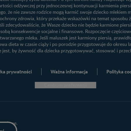
3. trymestr ciąży
rtości odżywczej przy jednoczesnej kontynuacji karmienia piers
 tego, że nie zawsze rodzice mogą karmić swoje dziecko mlekie
ego
tą ochrony zdrowia, który przekaże wskazówki na temat sposobu 
śli zdecydowaliście, że Wasze dziecko nie będzie karmione piersią
Przydatne materiały dla rodziców
e sobą konsekwencje socjalne i finansowe. Rozpoczęcie częściow
ję
Poradniki dla rodziców
twarzanego mleka. Jeśli maluszek jest karmiony piersią, prawid
owa dieta w czasie ciąży i po porodzie przygotowuje do okresu l
Karty do zdjęć dla Maluszka
e jest, by żywność dla dziecka przygotowywać, stosować i prz
Materiały do pobrania
Narzędzia dla rodziców
yka prywatności
Ważna informacja
Polityka co
Porady dla rodziców – praktyczne
wskazówki naszych ekspertów
Centrum preferencji
trzeżone.
em!