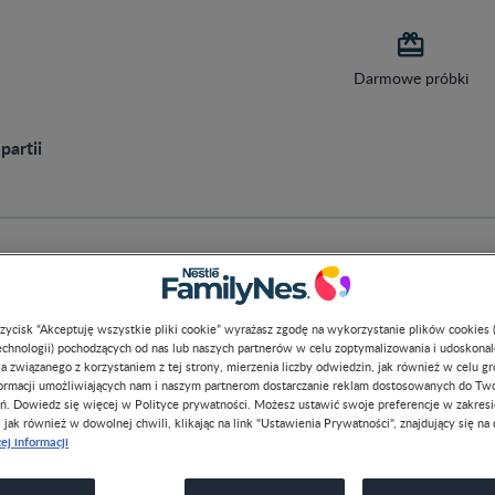

Darmowe próbki
partii
dzie do weryfikacji numeru 
To wycofanie ma charakter dobrowolny i profilaktyczny.
przycisk “Akceptuję wszystkie pliki cookie” wyrażasz zgodę na wykorzystanie plików cookies 
chnologii) pochodzących od nas lub naszych partnerów w celu zoptymalizowania i udoskona
a związanego z korzystaniem z tej strony, mierzenia liczby odwiedzin, jak również w celu g
formacji umożliwiających nam i naszym partnerom dostarczanie reklam dostosowanych do Tw
ń. Dowiedz się więcej w Polityce prywatności. Możesz ustawić swoje preferencje w zakres
, jak również w dowolnej chwili, klikając na link "Ustawienia Prywatności", znajdujący się na 
ej informacji