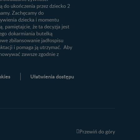
ią do ukończenia przez dziecko 2
m mamy. Zachęcamy do
żywienia dziecka i momentu
, pamiętajcie, że ta decyzja jest
ego dokarmiania butelką
łowe zbilansowanie jadłospisu
aktacji i pomaga ją utrzymać. Aby
echowywać zawsze zgodnie z
okies
Ułatwienia dostępu
Przewiń do góry