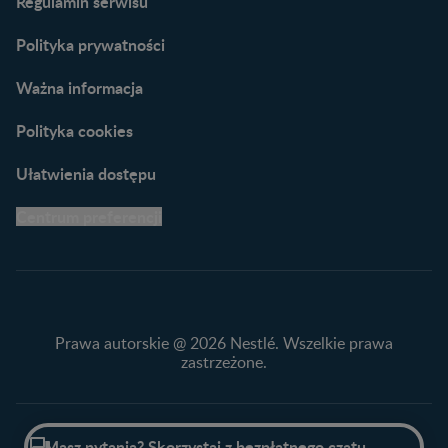
Regulamin serwisu
praktyczne wskazówki
naszych ekspertów
Polityka prywatności
Ważna informacja
Polityka cookies
Ułatwienia dostępu
Centrum preferencji
Prawa autorskie @ 2026 Nestlé. Wszelkie prawa
zastrzeżone.
Przewiń do góry

Masz pytania? Skorzystaj z bezpłatnego czatu z ekspertem!