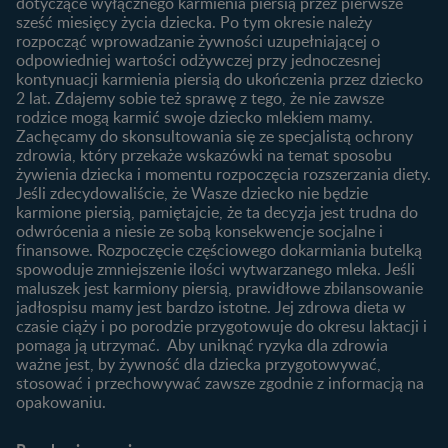
dotyczące wyłącznego karmienia piersią przez pierwsze
Badania przed ciążą
sześć miesięcy życia dziecka. Po tym okresie należy
Planowanie urlopu
rozpocząć wprowadzanie żywności uzupełniającej o
macierzyńskiego
odpowiedniej wartości odżywczej przy jednoczesnej
kontynuacji karmienia piersią do ukończenia przez dziecko
Rozwój dziecka
Żywienie dziecka
2 lat. Zdajemy sobie też sprawę z tego, że nie zawsze
Kalendarz rozwoju dziecka
10 sposobów jak poprawić
rodzice mogą karmić swoje dziecko mlekiem mamy.
laktację
Zachęcamy do skonsultowania się ze specjalistą ochrony
Skoki rozwojowe
zdrowia, który przekaże wskazówki na temat sposobu
Jakie mleko następne
Ząbkowanie u niemowląt
żywienia dziecka i momentu rozpoczęcia rozszerzania diety.
wybrać dla dziecka?
Jeśli zdecydowaliście, że Wasze dziecko nie będzie
Jak rozszerzać dietę
karmione piersią, pamiętajcie, że ta decyzja jest trudna do
niemowlaka?
odwrócenia a niesie ze sobą konsekwencje socjalne i
finansowe. Rozpoczęcie częściowego dokarmiania butelką
Przydatne materiały dla
spowoduje zmniejszenie ilości wytwarzanego mleka. Jeśli
rodziców
maluszek jest karmiony piersią, prawidłowe zbilansowanie
jadłospisu mamy jest bardzo istotne. Jej zdrowa dieta w
Poradniki dla rodziców
czasie ciąży i po porodzie przygotowuje do okresu laktacji i
Karty do zdjęć dla
pomaga ją utrzymać. Aby uniknąć ryzyka dla zdrowia
Maluszka
ważne jest, by żywność dla dziecka przygotowywać,
Materiały do pobrania
stosować i przechowywać zawsze zgodnie z informacją na
opakowaniu.
Narzędzia dla rodziców
Porady dla rodziców –