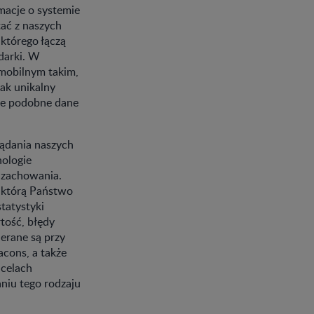
macje o systemie
ać z naszych
 którego łączą
ądarki. W
 mobilnym takim,
ak unikalny
nne podobne dane
lądania naszych
nologie
 zachowania.
, którą Państwo
tatystyki
tość, błędy
ierane są przy
acons, a także
 celach
niu tego rodzaju