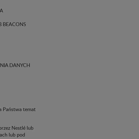
IA
EB BEACONS
NIA DANYCH
na Państwa temat
rzez Nestlé lub
ach lub pod