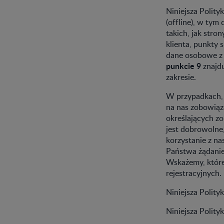
Niniejsza Polity
(offline), w ty
takich, jak stro
klienta, punkty
dane osobowe z 
punkcie 9
znajdu
zakresie.
W przypadkach,
na nas zobowiąz
określających z
jest dobrowolne,
korzystanie z na
Państwa żądanie
Wskażemy, które
rejestracyjnych.
Niniejsza Polity
Niniejsza Polit