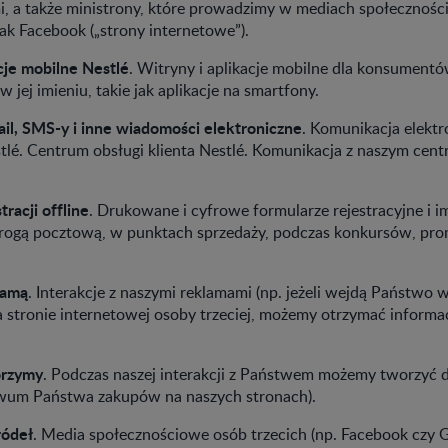
i, a także ministrony, które prowadzimy w mediach społecznoś
 jak Facebook („strony internetowe”).
cje mobilne Nestlé
. Witryny i aplikacje mobilne dla konsumen
w jej imieniu, takie jak aplikacje na smartfony.
l, SMS-y i inne wiadomości elektroniczne
. Komunikacja elekt
lé. Centrum obsługi klienta Nestlé. Komunikacja z naszym cent
tracji offline
. Drukowane i cyfrowe formularze rejestracyjne i 
drogą pocztową, w punktach sprzedaży, podczas konkursów, prom
lamą
. Interakcje z naszymi reklamami (np. jeżeli wejdą Państwo w
 stronie internetowej osoby trzeciej, możemy otrzymać informac
orzymy
. Podczas naszej interakcji z Państwem możemy tworzyć
iwum Państwa zakupów na naszych stronach).
ródeł
. Media społecznościowe osób trzecich (np. Facebook czy G