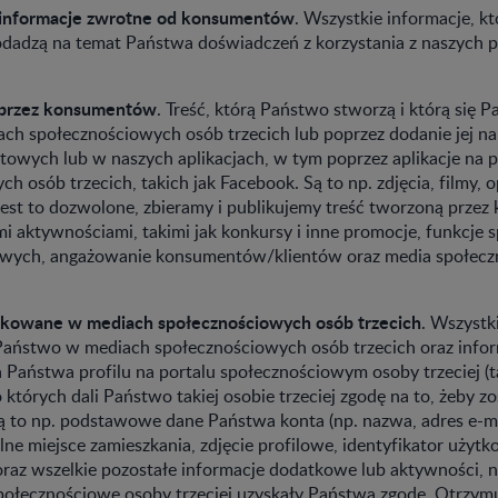
i informacje zwrotne od konsumentów
. Wszystkie informacje, k
adzą na temat Państwa doświadczeń z korzystania z naszych 
 przez konsumentów
. Treść, którą Państwo stworzą i którą się 
ach społecznościowych osób trzecich lub poprzez dodanie jej n
towych lub w naszych aplikacjach, w tym poprzez aplikacje na 
h osób trzecich, takich jak Facebook. Są to np. zdjęcia, filmy, o
 jest to dozwolone, zbieramy i publikujemy treść tworzoną prz
mi aktywnościami, takimi jak konkursy i inne promocje, funkcje
towych, angażowanie konsumentów/klientów oraz media społec
ikowane w mediach społecznościowych osób trzecich
. Wszystk
 Państwo w mediach społecznościowych osób trzecich oraz info
a Państwa profilu na portalu społecznościowym osoby trzeciej (ta
 których dali Państwo takiej osobie trzeciej zgodę na to, żeby z
ą to np. podstawowe dane Państwa konta (np. nazwa, adres e-mai
lne miejsce zamieszkania, zdjęcie profilowe, identyfikator użytko
 oraz wszelkie pozostałe informacje dodatkowe lub aktywności, 
połecznościowe osoby trzeciej uzyskały Państwa zgodę. Otrzy