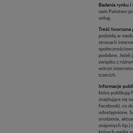
Badania rynku 
nam Państwo pod
usług.
Treść tworzona
podzielą w medi
stronach interne
społecznościowyc
podobne. Jeżeli
związku z różny
witryn interne
trzecich.
Informacje publ
które publikują
znajdujące się n
Facebook), co do
udostępnione. S
urodzenia, aktua
znajomych itp.)
których media s