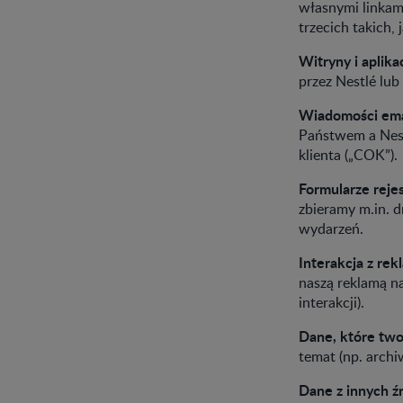
własnymi linkam
trzecich takich,
Witryny i aplika
przez Nestlé lub 
Wiadomości emai
Państwem a Nest
klienta („COK”).
Formularze rejes
zbieramy m.in. 
wydarzeń.
Interakcja z rek
naszą reklamą na
interakcji).
Dane, które tw
temat (np. arch
Dane z innych ź