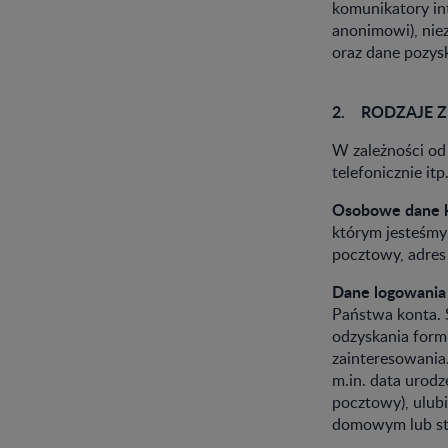
komunikatory int
anonimowi), niez
oraz dane pozys
2. RODZAJE Z
W zależności od s
telefonicznie it
Osobowe dane 
którym jesteśmy 
pocztowy, adres
Dane logowania
Państwa konta. S
odzyskania formi
zainteresowania
m.in. data urodz
pocztowy), ulub
domowym lub sty