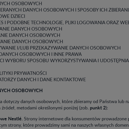
ANYCH OSOBOWYCH
BIERANYCH DANYCH OSOBOWYCH I SPOSOBY ICH ZBIERAN
OWE DZIECI
KIES I PODOBNE TECHNOLOGIE, PLIKI LOGOWANIA ORAZ W
TANIE DANYCH OSOBOWYCH
IANIE DANYCH OSOBOWYCH
WANIE DANYCH OSOBOWYCH
YWANIE I/LUB PRZEKAZYWANIE DANYCH OSOBOWYCH
 DANYCH OSOBOWYCH I INNE PRAWA
ŚCI WYBORU SPOSOBU WYKORZYSTYWANIA I UDOSTĘPNIA
OLITYKI PRYWATNOŚCI
RATORZY DANYCH I DANE KONTAKTOWE
ANYCH OSOBOWYCH
yka dotyczy danych osobowych, które zbieramy od Państwa lub 
punkt 2
h źródeł, metodami określonymi poniżej (zob.
):
owe Nestlé
. Strony internetowe dla konsumentów prowadzone p
w tym strony, które prowadzimy sami na naszych własnych domen