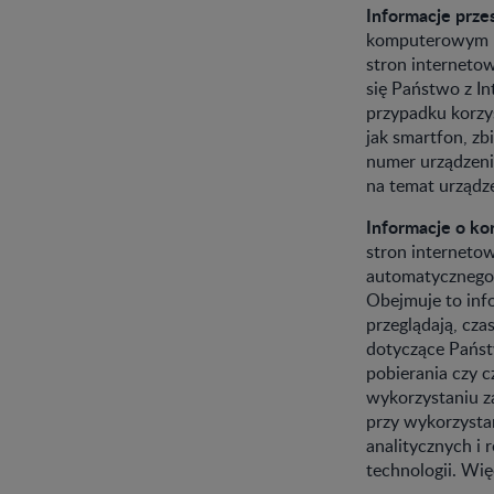
Informacje prze
komputerowym lu
stron internetow
się Państwo z In
przypadku korzys
jak smartfon, zb
numer urządzenia
na temat urządz
Informacje o ko
stron internetow
automatycznego 
Obejmuje to info
przeglądają, cza
dotyczące Państw
pobierania czy c
wykorzystaniu za
przy wykorzysta
analitycznych i
technologii. Wię