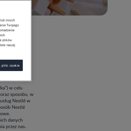
(lub innych
lenia Twojego
romadzenia
oich
ie plików
dole naszej
 pliki cookie
ka”) w celu
 oraz sposobu, w
 usług Nestlé w
posób Nestlé
bowe.
oich danych
a przez nas.