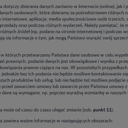
ka dotyczy zbierania danych zarówno w Internecie (online), jak i 
m danych osobowych, które zbieramy za pośrednictwem różnych 
ny internetowe, aplikacje, media społecznościowe osób trzecich,
 sprzedaży oraz podczas różnych wydarzeń. Należy pamiętać, że 
różnych źródeł (np. podane na stronie internetowej i podczas w
ją się informacje o tym, jak mogą Państwo wyrazić swój sprzec
 w których przetwarzamy Państwa dane osobowe w celu wypełn
ań prawnych, podanie danych jest obowiązkowe i wynika z prz
obowiązania prawne ciążące na nas. W pozostałych przypadkac
 jednakże bez ich podania nie będzie możliwe kontaktowanie się
szych produktów lub usług, lub nie będzie też możliwe podjęcie 
 przed zawarciem umowy lub zawarcie przez Państwa umowy z
 dane są wymagane, np. poprzez wyraźną wzmiankę w naszych 
punkt 11
ka może od czasu do czasu ulegać zmianie (zob.
).
yka zawiera ważne informacje w następujących obszarach: