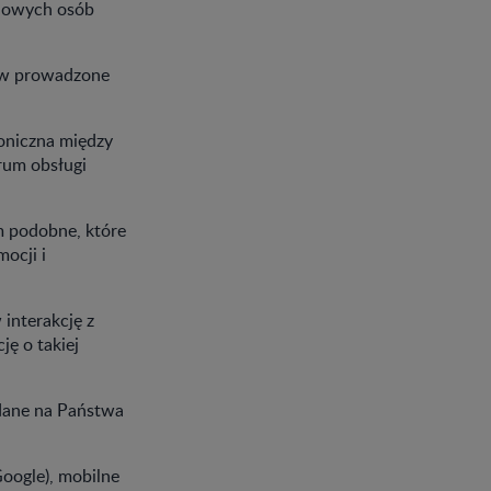
ciowych osób
tów prowadzone
roniczna między
rum obsługi
im podobne, które
ocji i
 interakcję z
ję o takiej
 dane na Państwa
oogle), mobilne