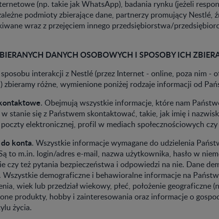
ernetowe (np. takie jak WhatsApp), badania rynku (jeżeli respon
ależne podmioty zbierające dane, partnerzy promujący Nestlé, ź
kiwane wraz z przejęciem innego przedsiębiorstwa/przedsiębiorc
BIERANYCH DANYCH OSOBOWYCH I SPOSOBY ICH ZBIER
posobu interakcji z Nestlé (przez Internet - online, poza nim - of
p.) zbieramy różne, wymienione poniżej rodzaje informacji od Pań
kontaktowe
. Obejmują wszystkie informacje, które nam Państwo
w stanie się z Państwem skontaktować, takie, jak imię i nazwisk
 poczty elektronicznej, profil w mediach społecznościowych czy
 do konta
. Wszystkie informacje wymagane do udzielenia Pańs
ą to m.in. login/adres e-mail, nazwa użytkownika, hasło w niem
e czy też pytania bezpieczeństwa i odpowiedzi na nie. Dane dem
. Wszystkie demograficzne i behawioralne informacje na Państw
enia, wiek lub przedział wiekowy, płeć, położenie geograficzne (
ione produkty, hobby i zainteresowania oraz informacje o gospo
lu życia.