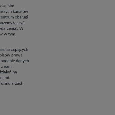
poza nim
naszych kanałów
 centrum obsługi
możemy łączyć
ydarzenia). W
iw w tym
ienia ciążących
episów prawa
h podanie danych
 z nami,
działań na
 nami.
formularzach