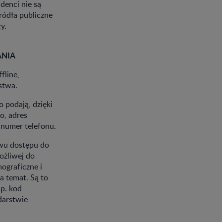
denci nie są
ródła publiczne
y.
ANIA
fline,
stwa.
 podają, dzięki
o, adres
 numer telefonu.
twu dostępu do
ożliwej do
ograficzne i
a temat. Są to
np. kod
darstwie