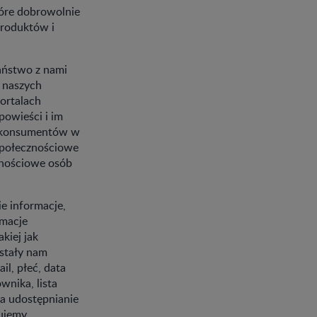
tóre dobrowolnie
produktów i
Państwo z nami
a naszych
portalach
powieści i im
ez konsumentów w
 społecznościowe
znościowe osób
ie informacje,
rmacje
kiej jak
ostały nam
l, płeć, data
wnika, lista
na udostępnianie
mujemy