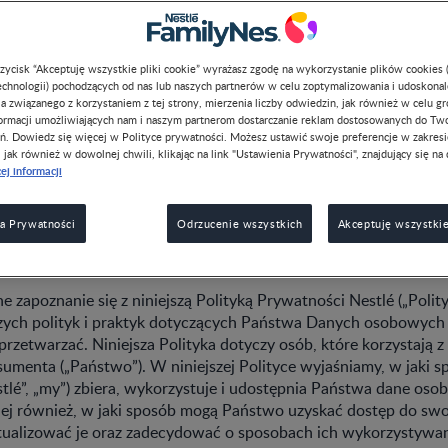
Polityka prywatności
przycisk “Akceptuję wszystkie pliki cookie” wyrażasz zgodę na wykorzystanie plików cookies 
chnologii) pochodzących od nas lub naszych partnerów w celu zoptymalizowania i udoskona
a związanego z korzystaniem z tej strony, mierzenia liczby odwiedzin, jak również w celu g
formacji umożliwiających nam i naszym partnerom dostarczanie reklam dostosowanych do Tw
ń. Dowiedz się więcej w Polityce prywatności. Możesz ustawić swoje preferencje w zakres
, jak również w dowolnej chwili, klikając na link "Ustawienia Prywatności", znajdujący się na 
ej informacji
maj 2021r.
a Prywatności
Odrzucenie wszystkich
Akceptuję wszystkie
YKI
 zapoznanie się z niniejszą Polityką Prywatności Nestlé („Polity
zych polityk i praktyk dotyczących Państwa Danych osobowych
 przetwarzać. Niniejsza Polityka dotyczy osób, które korzystają z
umenta („Państwo”). W niniejszej Polityce wyjaśniamy, w jaki s
stlé”, „my”) zbiera, wykorzystuje i udostępnia Państwa dane oso
ej również, w jaki sposób mogą Państwo uzyskać dostęp do sw
ualizować je oraz zadecydować o sposobach ich wykorzystywani