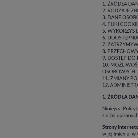
1. ŹRÓDŁA D
2. RODZAJE Z
3. DANE OSOB
4. PLIKI COO
5. WYKORZYS
6. UDOSTĘPN
7. ZATRZYMY
8. PRZECHOW
9. DOSTĘP DO
10. MOŻLIWO
OSOBOWYCH
11. ZMIANY P
12. ADMINIST
1. ŹRÓDŁA D
Niniejsza Polit
z niżej opisanyc
Strony internet
w jej imieniu, 