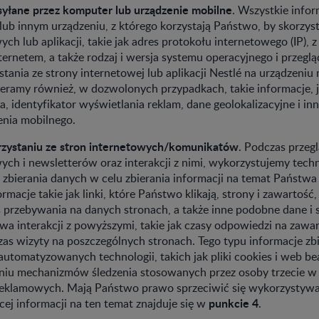
syłane przez komputer lub urządzenie mobilne
. Wszystkie infor
b innym urządzeniu, z którego korzystają Państwo, by skorzyst
ych lub aplikacji, takie jak adres protokołu internetowego (IP), z
ternetem, a także rodzaj i wersja systemu operacyjnego i przegl
tania ze strony internetowej lub aplikacji Nestlé na urządzeniu
ieramy również, w dozwolonych przypadkach, takie informacje, j
, identyfikator wyświetlania reklam, dane geolokalizacyjne i i
enia mobilnego.
rzystaniu ze stron internetowych/komunikatów
. Podczas przeg
ych i newsletterów oraz interakcji z nimi, wykorzystujemy tech
zbierania danych w celu zbierania informacji na temat Państwa
rmacje takie jak linki, które Państwo klikają, strony i zawartość
s przebywania na danych stronach, a także inne podobne dane i s
a interakcji z powyższymi, takie jak czasy odpowiedzi na zawar
zas wizyty na poszczególnych stronach. Tego typu informacje zb
utomatyzowanych technologii, takich jak pliki cookies i web be
niu mechanizmów śledzenia stosowanych przez osoby trzecie w
 reklamowych. Mają Państwo prawo sprzeciwić się wykorzystywa
punkcie 4
cej informacji na ten temat znajduje się w
.