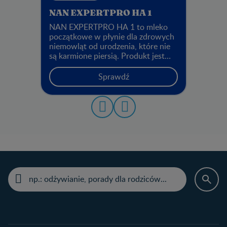
NAN EXPERTPRO HA 1
NAN EXPERTPRO HA 1 to mleko
początkowe w płynie dla zdrowych
niemowląt od urodzenia, które nie
są karmione piersią. Produkt jest
gotowy do spożycia po
wstrząśnięciu. Nie należy go
Sprawdź
stosować u niemowląt ze
stwierdzoną alergią na białko mleka
krowiego.