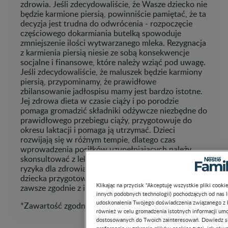
zdrowia. Jeśli zdecydowaliście, że Wasze dziecko nie
będzie karmione piersią, powinniście pamiętać, że ta
decyzja jest trudna do odwrócenia - rozpoczęcie
częściowego dokarmiania butelką spowoduje
zmniejszenie ilości wytwarzanego mleka. Rezygnacja
z karmienia piersią niesie ze sobą konsekwencje
socjalne i finansowe, które należy wziąć pod uwagę.
Jeśli zdecydowaliście, że maluszek będzie karmiony
piersią, przypominamy, że prawidłowe
zbilansowanie jadłospisu mamy jest bardzo istotne.
Jej zdrowa dieta w czasie ciąży i po porodzie
pomaga gromadzić składniki odżywcze niezbędne do
prawidłowego przebiegu ciąży, przygotowuje do
okresu laktacji i pomaga ją utrzymać. Dzieci
rozwijają się w różnym tempie, dlatego czas
wprowadzenia posiłków uzupełniających należy
skonsultować z lekarzem lub położną. Aby uniknąć
ryzyka dla zdrowia ważne jest, by żywność dla
dziecka przygotowywać, stosować i przechowywać
Klikając na przycisk “Akceptuję wszystkie pliki cook
zawsze zgodnie z informacją na opakowaniu.
innych podobnych technologii) pochodzących od nas 
udoskonalenia Twojego doświadczenia związanego z ko
*Zawartość zgodnie z przepisami prawa.
również w celu gromadzenia istotnych informacji um
dostosowanych do Twoich zainteresowań. Dowiedz si