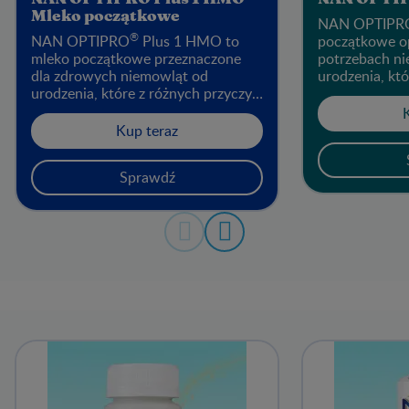
Mleko początkowe
NAN OPTIPRO
®
NAN OPTIPRO
Plus 1 HMO to
początkowe o
mleko początkowe przeznaczone
potrzebach n
dla zdrowych niemowląt od
urodzenia, kt
urodzenia, które z różnych przyczyn
nie są karmion
nie mogą być karmione piersią.
odpowiednie t
uzupełnienie ka
Kup teraz
zaistnieje ta
OPTIPRO® 1 
Sprawdź
dziecku wszys
pokarmowych 
prawidłowego