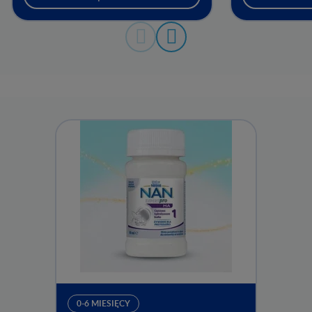
zawartość do 
OPTIPRO® Pl
recepturą do
opakowaniu 2
0-6 MIESIĘCY