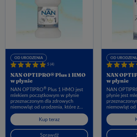
OD URODZENIA
OD URODZENI
5 (4)
NAN OPTIPRO® Plus 1 HMO
NAN OPTIP
w płynie
w płynie
®
NAN OPTIPRO
Plus 1 HMO jest
NAN OPTIPR
mlekiem początkowym w płynie
płynie jest m
przeznaczonym dla zdrowych
przeznaczony
niemowląt od urodzenia, które z
niemowląt od 
różnych przyczyn nie są karmione
różnych przyc
piersią. Produkt jest dostępny w
piersią. Zawi
Kup teraz
dwóch pojemnościach: 70 ml oraz
witaminy i skł
90 ml.
Produkt jest 
Sprawdź
wystarczy wst