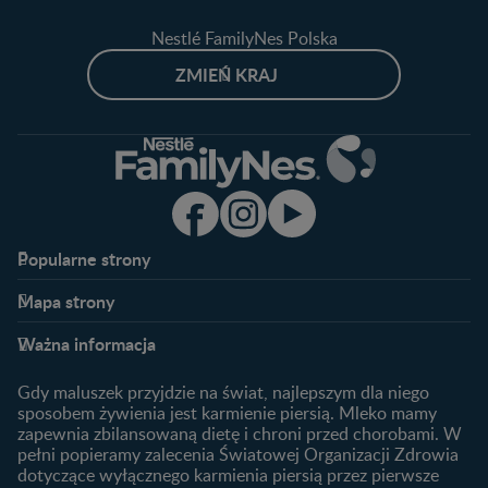
Nestlé FamilyNes Polska
ZMIEŃ KRAJ
Popularne strony​
Nestlé FamilyNes
Program edukacyjny
Mapa strony​
Kontakt
Zaloguj się / Zarejestruj się
Planowanie ciąży
Ciąża
FAQ
Benefity programu
Ważna informacja
Plamienie implantacyjne –
Kalendarz ciąży
Archiwum artykułów
objawy i przyczyny
1. trymestr ciąży
Gdy maluszek przyjdzie na świat, najlepszym dla niego
Jak zaplanować płeć
Produkty
2. trymestr ciąży
sposobem żywienia jest karmienie piersią. Mleko mamy
dziecka?
zapewnia zbilansowaną dietę i chroni przed chorobami. W
Wyszukiwarka produktów
3. trymestr ciąży
Jak rozpoznać dni płodne?
pełni popieramy zalecenia Światowej Organizacji Zdrowia
Nasze marki
dotyczące wyłącznego karmienia piersią przez pierwsze
Badania przed ciążą