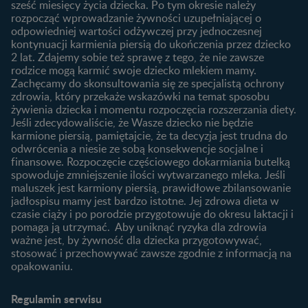
sześć miesięcy życia dziecka. Po tym okresie należy
Planowanie urlopu
rozpocząć wprowadzanie żywności uzupełniającej o
macierzyńskiego
odpowiedniej wartości odżywczej przy jednoczesnej
kontynuacji karmienia piersią do ukończenia przez dziecko
Rozwój dziecka
Żywienie dziecka
2 lat. Zdajemy sobie też sprawę z tego, że nie zawsze
Kalendarz rozwoju dziecka
10 sposobów jak poprawić
rodzice mogą karmić swoje dziecko mlekiem mamy.
laktację
Zachęcamy do skonsultowania się ze specjalistą ochrony
Skoki rozwojowe
zdrowia, który przekaże wskazówki na temat sposobu
Jakie mleko następne
Ząbkowanie u niemowląt
żywienia dziecka i momentu rozpoczęcia rozszerzania diety.
wybrać dla dziecka?
Jeśli zdecydowaliście, że Wasze dziecko nie będzie
Jak rozszerzać dietę
karmione piersią, pamiętajcie, że ta decyzja jest trudna do
niemowlaka?
odwrócenia a niesie ze sobą konsekwencje socjalne i
finansowe. Rozpoczęcie częściowego dokarmiania butelką
Przydatne materiały dla
spowoduje zmniejszenie ilości wytwarzanego mleka. Jeśli
rodziców
maluszek jest karmiony piersią, prawidłowe zbilansowanie
jadłospisu mamy jest bardzo istotne. Jej zdrowa dieta w
Poradniki dla rodziców
czasie ciąży i po porodzie przygotowuje do okresu laktacji i
Karty do zdjęć dla
pomaga ją utrzymać. Aby uniknąć ryzyka dla zdrowia
Maluszka
ważne jest, by żywność dla dziecka przygotowywać,
Materiały do pobrania
stosować i przechowywać zawsze zgodnie z informacją na
opakowaniu.
Narzędzia dla rodziców
Porady dla rodziców –
Regulamin serwisu
praktyczne wskazówki