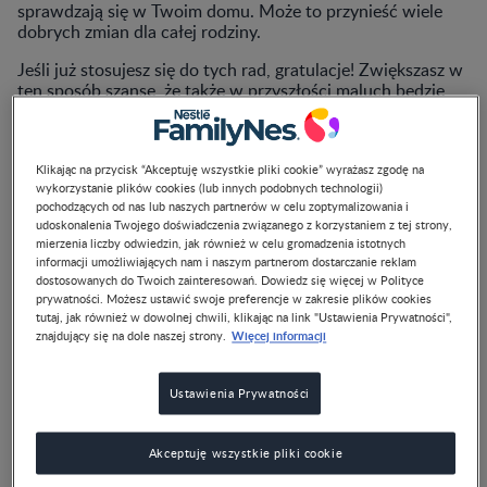
sprawdzają się w Twoim domu. Może to przynieść wiele
dobrych zmian dla całej rodziny.
Jeśli już stosujesz się do tych rad, gratulacje! Zwiększasz w
ten sposób szansę, że także w przyszłości maluch będzie
sięgał po zdrowe jedzenie. Jeśli wszystko jeszcze przed
Tobą, nie martw się. Zapamiętaj, czego może brakować
Twoim rodzinnym posiłkom i spróbuj wprowadzić drobne
Klikając na przycisk “Akceptuję wszystkie pliki cookie” wyrażasz zgodę na
zmiany, które pomogą kształtować dobre nawyki
wykorzystanie plików cookies (lub innych podobnych technologii)
żywieniowe dziecka.
pochodzących od nas lub naszych partnerów w celu zoptymalizowania i
udoskonalenia Twojego doświadczenia związanego z korzystaniem z tej
strony, mierzenia liczby odwiedzin, jak również w celu gromadzenia istotnych
informacji umożliwiających nam i naszym partnerom dostarczanie reklam
dostosowanych do Twoich zainteresowań. Dowiedz się więcej w Polityce
prywatności. Możesz ustawić swoje preferencje w zakresie plików cookies
tutaj, jak również w dowolnej chwili, klikając na link "Ustawienia
Więcej informacji
Prywatności", znajdujący się na dole naszej strony.
Ustawienia Prywatności
Akceptuję wszystkie pliki cookie