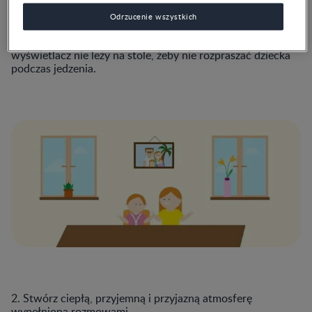
Odrzucenie wszystkich
1. Wyłącz wszystkie ekrany i upewnij się, że żaden
wyświetlacz nie leży na stole, żeby nie rozpraszać dziecka
podczas jedzenia.
2. Stwórz ciepłą, przyjemną i przyjazną atmosferę
wypełnioną rozmowami.