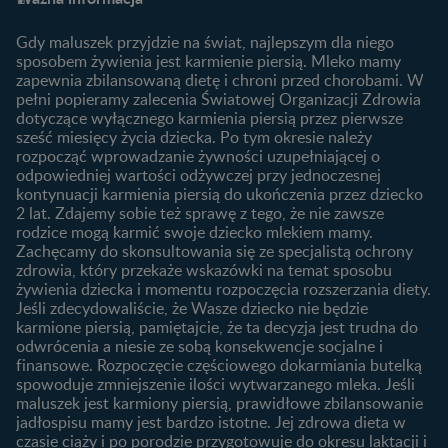
Plamienie implantacyjne –
Kalendarz ciąży
Archiwum artykułów
objawy i przyczyny
1. trymestr ciąży
Gdy maluszek przyjdzie na świat, najlepszym dla niego
Jak zaplanować płeć
Produkty
2. trymestr ciąży
sposobem żywienia jest karmienie piersią. Mleko mamy
dziecka?
zapewnia zbilansowaną dietę i chroni przed chorobami. W
Wyszukiwarka produktów
3. trymestr ciąży
Jak rozpoznać dni płodne?
pełni popieramy zalecenia Światowej Organizacji Zdrowia
Nasze marki
dotyczące wyłącznego karmienia piersią przez pierwsze
Badania przed ciążą
sześć miesięcy życia dziecka. Po tym okresie należy
Planowanie urlopu
rozpocząć wprowadzanie żywności uzupełniającej o
macierzyńskiego
odpowiedniej wartości odżywczej przy jednoczesnej
kontynuacji karmienia piersią do ukończenia przez dziecko
Rozwój dziecka
Żywienie dziecka
2 lat. Zdajemy sobie też sprawę z tego, że nie zawsze
Kalendarz rozwoju dziecka
10 sposobów jak poprawić
rodzice mogą karmić swoje dziecko mlekiem mamy.
laktację
Zachęcamy do skonsultowania się ze specjalistą ochrony
Skoki rozwojowe
zdrowia, który przekaże wskazówki na temat sposobu
Jakie mleko następne
Ząbkowanie u niemowląt
żywienia dziecka i momentu rozpoczęcia rozszerzania diety.
wybrać dla dziecka?
Jeśli zdecydowaliście, że Wasze dziecko nie będzie
Jak rozszerzać dietę
karmione piersią, pamiętajcie, że ta decyzja jest trudna do
niemowlaka?
odwrócenia a niesie ze sobą konsekwencje socjalne i
finansowe. Rozpoczęcie częściowego dokarmiania butelką
Przydatne materiały dla
spowoduje zmniejszenie ilości wytwarzanego mleka. Jeśli
rodziców
maluszek jest karmiony piersią, prawidłowe zbilansowanie
jadłospisu mamy jest bardzo istotne. Jej zdrowa dieta w
Poradniki dla rodziców
czasie ciąży i po porodzie przygotowuje do okresu laktacji i