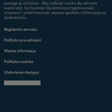
Karty do zdjęć dla
pomaga ją utrzymać. Aby uniknąć ryzyka dla zdrowia
Maluszka
ważne jest, by żywność dla dziecka przygotowywać,
Materiały do pobrania
stosować i przechowywać zawsze zgodnie z informacją na
opakowaniu.
Narzędzia dla rodziców
Porady dla rodziców –
Regulamin serwisu
praktyczne wskazówki
naszych ekspertów
Polityka prywatności
Ważna informacja
Polityka cookies
Ułatwienia dostępu
Centrum preferencji