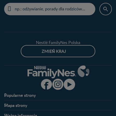
Nestlé FamilyNes Polska
ZMIEŃ KRAJ
Popularne strony​
Nestlé FamilyNes
Program edukacyjny
Mapa strony​
Kontakt
Zaloguj się / Zarejestruj się
Planowanie ciąży
Ciąża
FAQ
Benefity programu
Ważna informacja