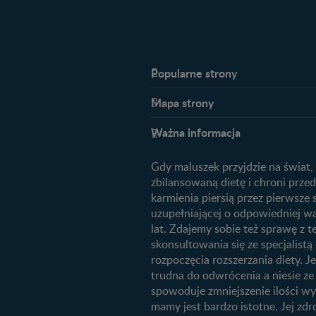
Popularne strony​
Nestlé FamilyNes
Mapa strony​
Kontakt
Planowanie ciąży
FAQ
Ważna informacja
Plamienie implantacyjne – objawy
Archiwum artykułów
przyczyny
Gdy maluszek przyjdzie na świat,
Jak zaplanować płeć dziecka?
zbilansowaną dietę i chroni prz
Jak rozpoznać dni płodne?
karmienia piersią przez pierwsze
uzupełniającej o odpowiedniej wa
Badania przed ciążą
lat. Zdajemy sobie też sprawę z
Planowanie urlopu macierzyński
skonsultowania się ze specjalis
rozpoczęcia rozszerzania diety. Je
Żywienie dziecka
trudna do odwrócenia a niesie z
10 sposobów jak poprawić laktac
spowoduje zmniejszenie ilości wy
mamy jest bardzo istotne. Jej zdr
Jakie mleko następne wybrać dla