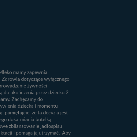
produktów
ju dziecka
we
ą. Mleko mamy zapewnia
niemowląt
ji Zdrowia dotyczące wyłącznego
 wprowadzanie żywności
ią do ukończenia przez dziecko 2
m mamy. Zachęcamy do
żywienia dziecka i momentu
, pamiętajcie, że ta decyzja jest
ego dokarmiania butelką
łowe zbilansowanie jadłospisu
aktacji i pomaga ją utrzymać. Aby