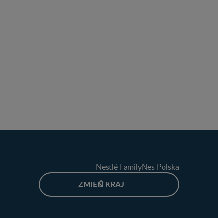
Nestlé FamilyNes Polska
ZMIEŃ KRAJ