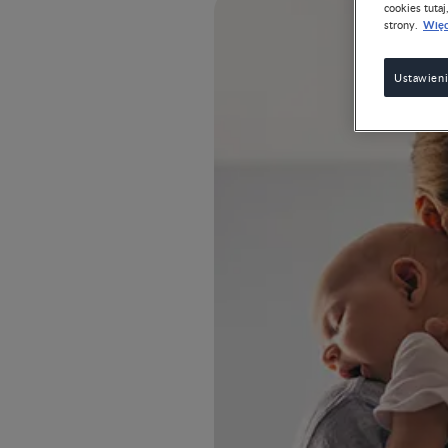
cookies tutaj
Więc
strony.
Ustawieni