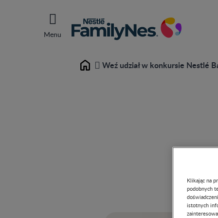
Menu
Weź udział w konkursie Nestlé 
Home
Klikając na 
podobnych te
doświadczeni
istotnych in
zainteresowa