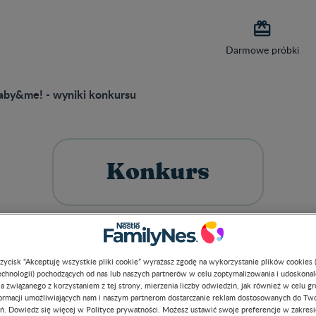

Darmowe próbki
Baby&me! - wyniki konkursu
Konkurs
przycisk “Akceptuję wszystkie pliki cookie” wyrażasz zgodę na wykorzystanie plików cookies 
chnologii) pochodzących od nas lub naszych partnerów w celu zoptymalizowania i udoskona
a związanego z korzystaniem z tej strony, mierzenia liczby odwiedzin, jak również w celu g
formacji umożliwiających nam i naszym partnerom dostarczanie reklam dostosowanych do Tw
ń. Dowiedz się więcej w Polityce prywatności. Możesz ustawić swoje preferencje w zakres