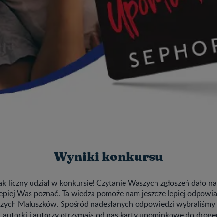
Wyniki konkursu
ak liczny udział w konkursie! Czytanie Waszych zgłoszeń dało na
epiej Was poznać. Ta wiedza pomoże nam jeszcze lepiej odpowi
zych Maluszków. Spośród nadesłanych odpowiedzi wybraliśmy d
h autorki i autorzy otrzymają od nas karty upominkowe do droger