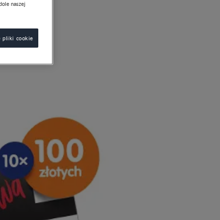
dole naszej
 pliki cookie