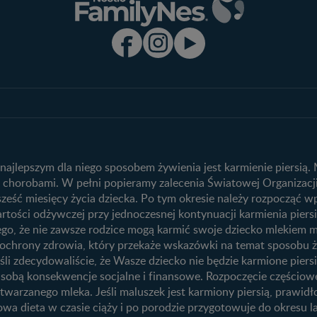
Program edukacyjny
Produkty
Zaloguj się / Zarejestruj się
Wyszukiwarka 
Ciąża
Rozwój dziecka
Benefity programu
Nasze marki
 i
Kalendarz ciąży
Kalendarz rozwo
Skoki rozwojo
1. trymestr ciąży
 najlepszym dla niego sposobem żywienia jest karmienie piersi
Ząbkowanie u 
ed chorobami. W pełni popieramy zalecenia Światowej Organizac
2. trymestr ciąży
 sześć miesięcy życia dziecka. Po tym okresie należy rozpocząć
3. trymestr ciąży
rtości odżywczej przy jednoczesnej kontynuacji karmienia piers
 tego, że nie zawsze rodzice mogą karmić swoje dziecko mlekie
ego
tą ochrony zdrowia, który przekaże wskazówki na temat sposobu 
śli zdecydowaliście, że Wasze dziecko nie będzie karmione piersią
Przydatne materiały dla rodziców
e sobą konsekwencje socjalne i finansowe. Rozpoczęcie częściow
ję
Poradniki dla rodziców
twarzanego mleka. Jeśli maluszek jest karmiony piersią, prawid
owa dieta w czasie ciąży i po porodzie przygotowuje do okresu l
Karty do zdjęć dla Maluszka