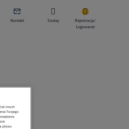

Kontakt
Szukaj
Rejestracja/
Logowanie
(lub innych
lenia Twojego
romadzenia
oich
ie plików