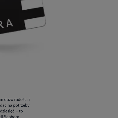
m dużo radości i
adać na potrzeby
ziesięć – to
ii Sephora.